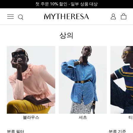
첫 주문 10% 할인 - 일부 상품 대상
상의
블라우스
셔츠
티
분류 필터
분류 기준