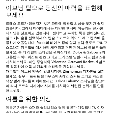
이브닝 탑으로 당신의 매력을 표현해
보세요
드레스 코드가 정해지지 않은 파티에 착용할 의상을 찾기란 쉽지
않습니다. 그래서 마이테레사는 다양한 행사에 어울리는 근사한
디자인을 선보이고 있습니다. 섬세하고 우아한 룩을 원하신다면,
실크 캐미솔을 선택하세요. 펜슬 스커트와 와이드 레그 팬츠에 훌
륭하게 어울립니다. Prada의 레이스 장식 탑과 블랙 퀼로트 그리고
스트래피 키튼힐을 매치하여 세련되고 편안한 이브닝 룩을 만들어
보세요. 좀 더 강렬한 스타일을 원하신다면, Dolce & Gabbana의
크롭탑과 하이웨스트 팬츠 그리고 크리스털 임벨리시드 펌프스를
매치해보세요. 파인 주얼리와 Valentino Garavani Rockstud 벨트
를 착용하여 더욱 세련되게 스타일을 완성해보세요.
캐주얼한 이브닝 약속이 있으시다면, Zimmerman 디자인을 살펴
보세요. 꽃무늬 프린트 블라우스에 A라인 스커트 그리고 파스텔
색상 발레리나를 매치해보세요. Olivia Palermo 스타일을 참고하
여 라지 토트와 디자이너 시계를 매치하여 세련된 분위기를 만들
어보세요.
여름을 위한 의상
여름은 가벼운 소재와 슬리브리스 탑이 필요한 계절입니다. 야자
수가 늘어선 해변으로 떠나신다면, Etro 카프탄에 반바지 그리고