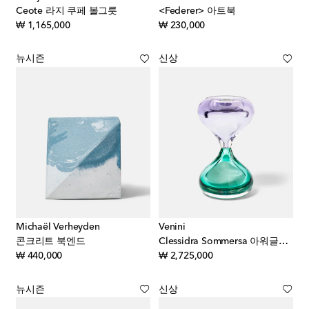
Ceote 라지 쿠페 볼그릇
<Federer> 아트북
original price
original price
₩ 1,165,000
₩ 230,000
뉴시즌
신상
Michaël Verheyden
Venini
콘크리트 북엔드
Clessidra Sommersa 아워글라스 by Fulvio Bianconi & Paolo Venini
original price
original price
₩ 440,000
₩ 2,725,000
뉴시즌
신상