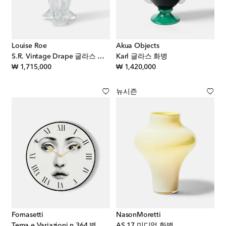
Louise Roe
Akua Objects
S.R. Vintage Drape 글라스 화병
Karl 글라스 화병
original price
original price
₩ 1,715,000
₩ 1,420,000
뉴시즌
Fornasetti
NasonMoretti
Tema e Variazioni n.364 벽시계
AS 17 미디엄 화병