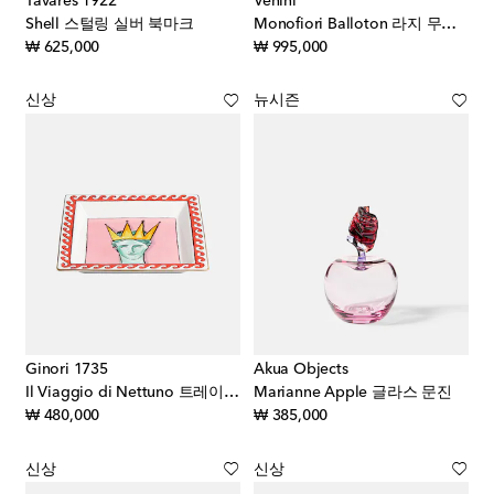
Tavares 1922
Venini
Shell 스털링 실버 북마크
Monofiori Balloton 라지 무라노 글라스 화병
original price
original price
₩ 625,000
₩ 995,000
신상
뉴시즌
Ginori 1735
Akua Objects
Il Viaggio di Nettuno 트레이 by Luke Edward Hall
Marianne Apple 글라스 문진
original price
original price
₩ 480,000
₩ 385,000
신상
신상