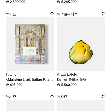
original price
original price
₩ 2,300,000
₩ 5,245,000
뉴시즌
익스클루시브
Taschen
Alexa Lixfeld
<Massimo Listri. Italian Palaces> XL 아트북
Komet 글라스 화병
original price
original price
₩ 405,000
₩ 5,560,000
뉴시즌
뉴시즌