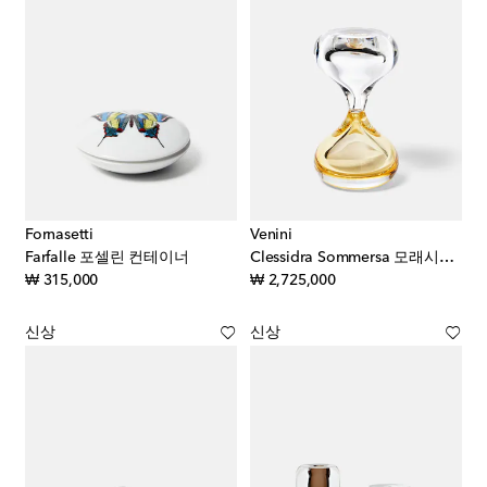
Fornasetti
Venini
Farfalle 포셀린 컨테이너
Clessidra Sommersa 모래시계 by Fulvio Bianconi & Paolo Venini
original price
original price
₩ 315,000
₩ 2,725,000
신상
신상