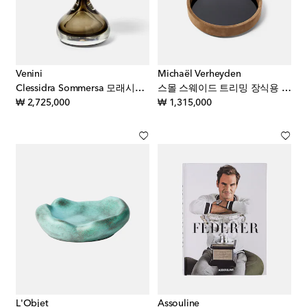
Venini
Michaël Verheyden
Clessidra Sommersa 모래시계 by Fulvio Bianconi & Paolo Venini
스몰 스웨이드 트리밍 장식용 트레이
original price
original price
₩ 2,725,000
₩ 1,315,000
L'Objet
Assouline