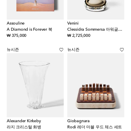
Assouline
Venini
A Diamond is Forever 북
Clessidra Sommersa 아워글라스 by Fulvio Bianconi & Paolo Venini
original price
original price
₩ 375,000
₩ 2,725,000
뉴시즌
뉴시즌
Alexander Kirkeby
Giobagnara
라지 크리스털 화병
Rodi 레더 마블 우드 체스 세트