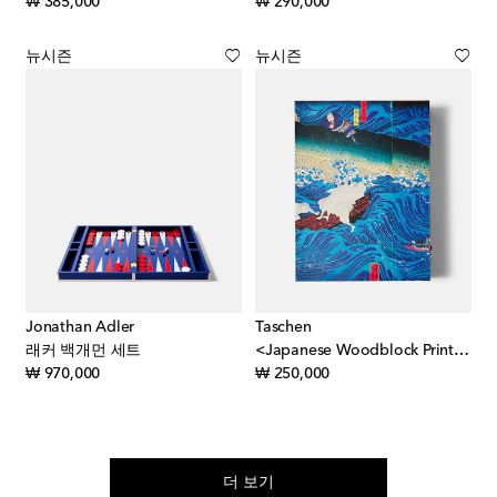
original price
original price
₩ 385,000
₩ 290,000
뉴시즌
뉴시즌
Jonathan Adler
Taschen
래커 백개먼 세트
<Japanese Woodblock Prints> XL 북
original price
original price
₩ 970,000
₩ 250,000
더 보기