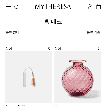
홈 데코
분류 필터
분류 기준
신상
신상