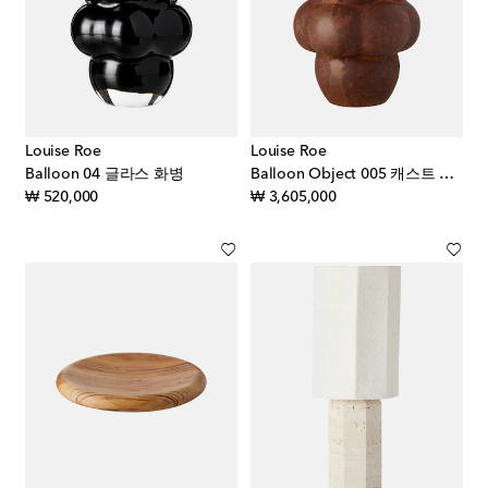
Louise Roe
Louise Roe
Balloon 04 글라스 화병
Balloon Object 005 캐스트 아이언 화병
original price
original price
₩ 520,000
₩ 3,605,000