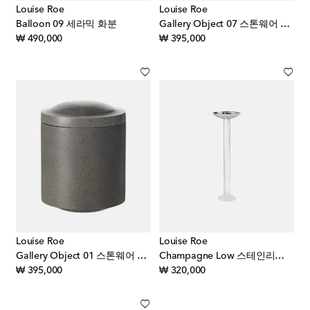
Louise Roe
Louise Roe
Balloon 09 세라믹 화분
Gallery Object 07 스톤웨어 컨테이너
original price
original price
₩ 490,000
₩ 395,000
Louise Roe
Louise Roe
Gallery Object 01 스톤웨어 컨테이너
Champagne Low 스테인리스 스틸 캔들 홀더
original price
original price
₩ 395,000
₩ 320,000