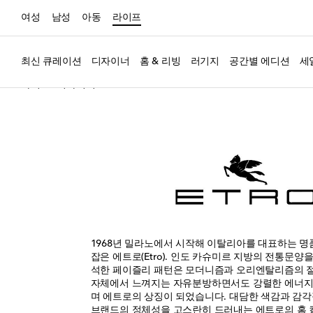
여성
남성
아동
라이프
최신 큐레이션
디자이너
홈 & 리빙
러기지
공간별 에디션
세
라이프
디자이너
Etro
1968년 밀라노에서 시작해 이탈리아를 대표하는 명
잡은 에트로(Etro). 인도 카슈미르 지방의 전통문양
석한 페이즐리 패턴은 모더니즘과 오리엔탈리즘의 
자체에서 느껴지는 자유분방하면서도 강렬한 에너지
며 에트로의 상징이 되었습니다. 대담한 색감과 감각
브랜드의 정체성을 고스란히 드러내는 에트로의 홈