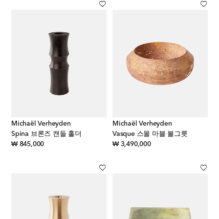
Michaël Verheyden
Michaël Verheyden
Spina 브론즈 캔들 홀더
Vasque 스몰 마블 볼그릇
original price
original price
₩ 845,000
₩ 3,490,000