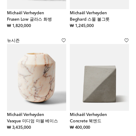
Michaël Verheyden
Michaël Verheyden
Frusen Low 글라스 화병
Beghard 스몰 볼그릇
original price
original price
₩ 1,820,000
₩ 1,245,000
뉴시즌
Michaël Verheyden
Michaël Verheyden
Vasque 미디엄 마블 베이스
Concrete 북엔드
original price
original price
₩ 3,435,000
₩ 400,000