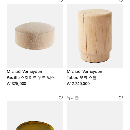
Michaël Verheyden
Michaël Verheyden
Pastille 스웨이드 우드 박스
Tabou 오크 스툴
original price
original price
₩ 325,000
₩ 2,740,000
뉴시즌