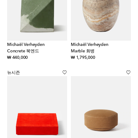
Michaël Verheyden
Michaël Verheyden
Concrete 북엔드
Marble 화병
original price
original price
₩ 440,000
₩ 1,795,000
뉴시즌