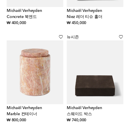
Michaël Verheyden
Michaël Verheyden
Concrete 북엔드
Niez 레더 티슈 홀더
original price
original price
₩ 400,000
₩ 450,000
뉴시즌
Michaël Verheyden
Michaël Verheyden
Marble 컨테이너
스웨이드 박스
original price
original price
₩ 800,000
₩ 740,000