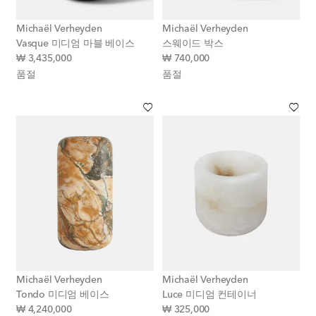
Michaël Verheyden
Michaël Verheyden
Vasque 미디엄 마블 베이스
스웨이드 박스
original price
original price
₩ 3,435,000
₩ 740,000
품절
품절
Michaël Verheyden
Michaël Verheyden
Tondo 미디엄 베이스
Luce 미디엄 컨테이너
original price
original price
₩ 4,240,000
₩ 325,000