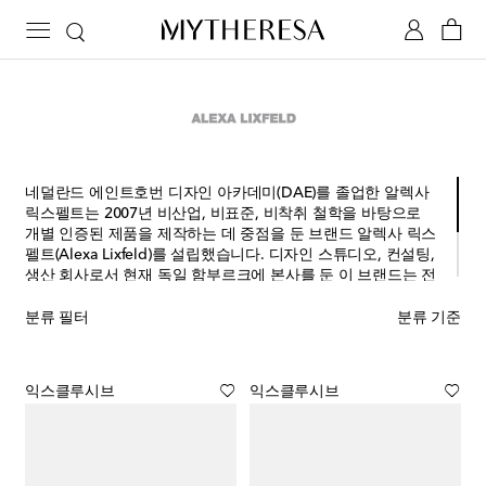
네덜란드 에인트호번 디자인 아카데미(DAE)를 졸업한 알렉사
릭스펠트는 2007년 비산업, 비표준, 비착취 철학을 바탕으로
개별 인증된 제품을 제작하는 데 중점을 둔 브랜드 알렉사 릭스
펠트(Alexa Lixfeld)를 설립했습니다. 디자인 스튜디오, 컨설팅,
생산 회사로서 현재 독일 함부르크에 본사를 둔 이 브랜드는 전
통 생산 기술을 신중하게 결합하여 무결성을 지향하는 세상에
하나뿐인 특별한 제품을 제조하는 것으로 유명합니다. 알렉사
분류 필터
분류 기준
릭스펠트 제품은 글로벌 유명 부티크와 매장에서는 물론, 디자
인 갤러리나 다양한 전시회에서도 만나볼 수 있습니다.
익스클루시브
익스클루시브