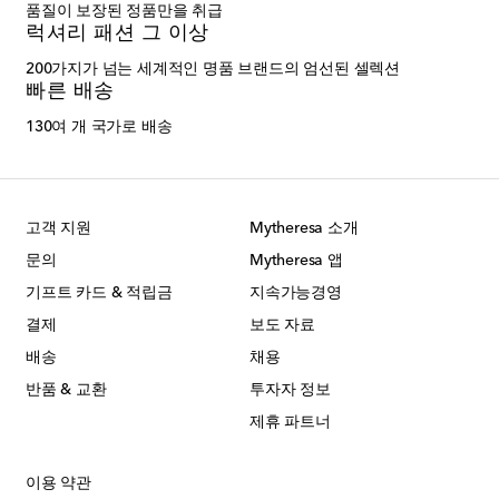
품질이 보장된 정품만을 취급
럭셔리 패션 그 이상
200가지가 넘는 세계적인 명품 브랜드의 엄선된 셀렉션
빠른 배송
130여 개 국가로 배송
고객 지원
Mytheresa 소개
문의
Mytheresa 앱
기프트 카드 & 적립금
지속가능경영
결제
보도 자료
배송
채용
반품 & 교환
투자자 정보
제휴 파트너
이용 약관