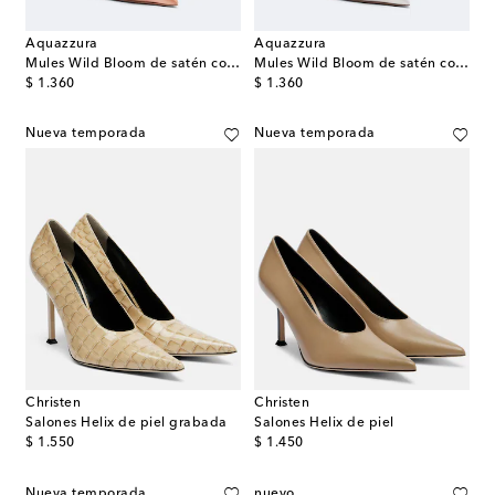
Aquazzura
Aquazzura
Mules Wild Bloom de satén con aplique floral
Mules Wild Bloom de satén con aplique floral
original price
original price
$ 1.360
$ 1.360
Nueva temporada
Nueva temporada
Christen
Christen
Salones Helix de piel grabada
Salones Helix de piel
original price
original price
$ 1.550
$ 1.450
Nueva temporada
nuevo