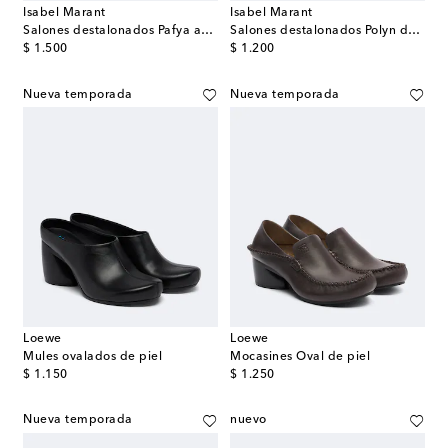
Isabel Marant
Isabel Marant
Salones destalonados Pafya adornados
Salones destalonados Polyn de pelo
original price
original price
$ 1.500
$ 1.200
Nueva temporada
Nueva temporada
Loewe
Loewe
Mules ovalados de piel
Mocasines Oval de piel
original price
original price
$ 1.150
$ 1.250
Nueva temporada
nuevo