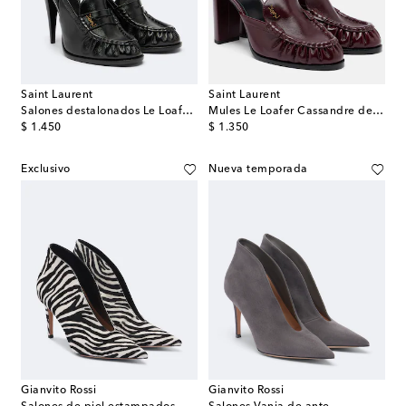
Saint Laurent
Saint Laurent
Salones destalonados Le Loafer de piel
Mules Le Loafer Cassandre de piel
original price
original price
$ 1.450
$ 1.350
Exclusivo
Nueva temporada
Gianvito Rossi
Gianvito Rossi