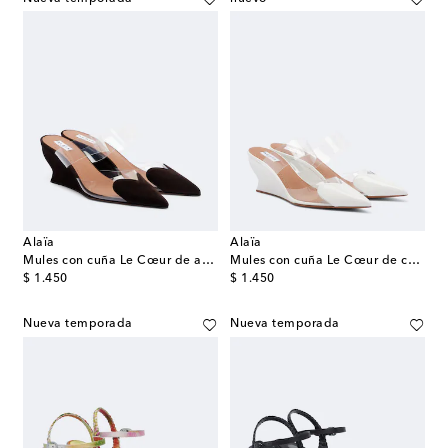
Alaïa
Alaïa
Mules con cuña Le Cœur de ante
Mules con cuña Le Cœur de charol
original price
original price
$ 1.450
$ 1.450
Nueva temporada
Nueva temporada