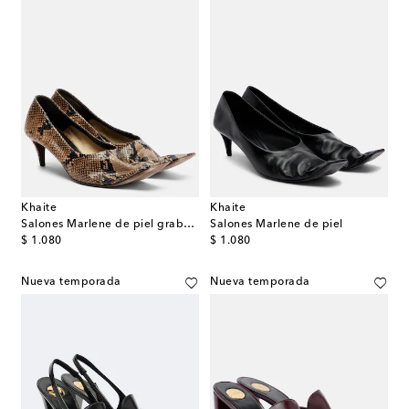
Khaite
Khaite
Salones Marlene de piel grabada
Salones Marlene de piel
original price
original price
$ 1.080
$ 1.080
Nueva temporada
Nueva temporada