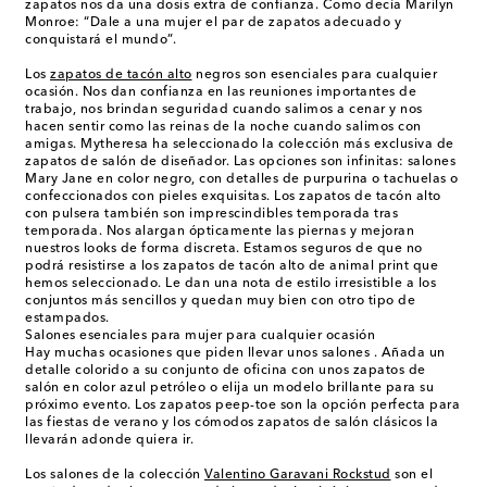
zapatos nos da una dosis extra de confianza. Como decía Marilyn
Monroe: “Dale a una mujer el par de zapatos adecuado y
conquistará el mundo”.
Los
zapatos de tacón alto
negros son esenciales para cualquier
ocasión. Nos dan confianza en las reuniones importantes de
trabajo, nos brindan seguridad cuando salimos a cenar y nos
hacen sentir como las reinas de la noche cuando salimos con
amigas. Mytheresa ha seleccionado la colección más exclusiva de
zapatos de salón de diseñador. Las opciones son infinitas: salones
Mary Jane en color negro, con detalles de purpurina o tachuelas o
confeccionados con pieles exquisitas. Los zapatos de tacón alto
con pulsera también son imprescindibles temporada tras
temporada. Nos alargan ópticamente las piernas y mejoran
nuestros looks de forma discreta. Estamos seguros de que no
podrá resistirse a los zapatos de tacón alto de animal print que
hemos seleccionado. Le dan una nota de estilo irresistible a los
conjuntos más sencillos y quedan muy bien con otro tipo de
estampados.
Salones esenciales para mujer para cualquier ocasión
Hay muchas ocasiones que piden llevar unos salones . Añada un
detalle colorido a su conjunto de oficina con unos zapatos de
salón en color azul petróleo o elija un modelo brillante para su
próximo evento. Los zapatos peep-toe son la opción perfecta para
las fiestas de verano y los cómodos zapatos de salón clásicos la
llevarán adonde quiera ir.
Los salones de la colección
Valentino Garavani Rockstud
son el