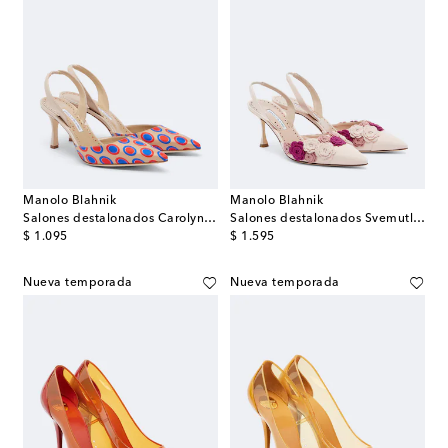
Manolo Blahnik
Manolo Blahnik
Salones destalonados Carolyne con lunares
Salones destalonados Svemutlasi florales
original price
original price
$ 1.095
$ 1.595
Nueva temporada
Nueva temporada