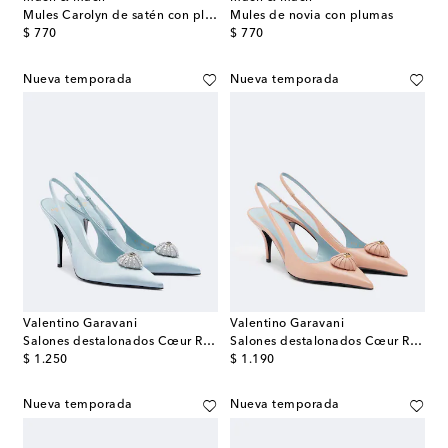
Mules Carolyn de satén con plumas
Mules de novia con plumas
original price
original price
$ 770
$ 770
Nueva temporada
Nueva temporada
Valentino Garavani
Valentino Garavani
Salones destalonados Cœur Royal de satén
Salones destalonados Cœur Royal de piel con VLogo
original price
original price
$ 1.250
$ 1.190
Nueva temporada
Nueva temporada