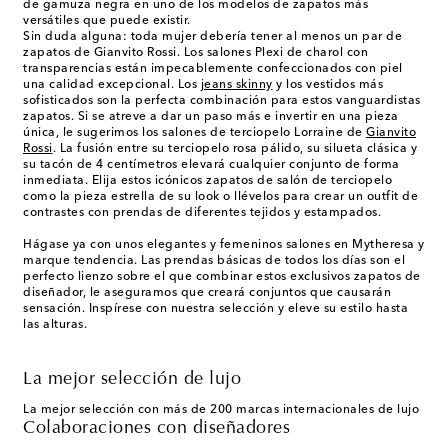
de gamuza negra en uno de los modelos de zapatos más
versátiles que puede existir.
Sin duda alguna: toda mujer debería tener al menos un par de
zapatos de Gianvito Rossi. Los salones Plexi de charol con
transparencias están impecablemente confeccionados con piel
una calidad excepcional. Los
jeans skinny
y los vestidos más
sofisticados son la perfecta combinación para estos vanguardistas
zapatos. Si se atreve a dar un paso más e invertir en una pieza
única, le sugerimos los salones de terciopelo Lorraine de
Gianvito
Rossi
. La fusión entre su terciopelo rosa pálido, su silueta clásica y
su tacón de 4 centímetros elevará cualquier conjunto de forma
inmediata. Elija estos icónicos zapatos de salón de terciopelo
como la pieza estrella de su look o llévelos para crear un outfit de
contrastes con prendas de diferentes tejidos y estampados.
Hágase ya con unos elegantes y femeninos salones en Mytheresa y
marque tendencia. Las prendas básicas de todos los días son el
perfecto lienzo sobre el que combinar estos exclusivos zapatos de
diseñador, le aseguramos que creará conjuntos que causarán
sensación. Inspírese con nuestra selección y eleve su estilo hasta
las alturas.
La mejor selección de lujo
La mejor selección con más de 200 marcas internacionales de lujo
Colaboraciones con diseñadores