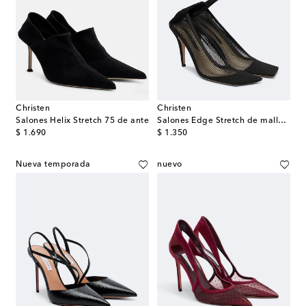
Christen
Christen
Salones Helix Stretch 75 de ante
Salones Edge Stretch de malla con ante
original price
original price
$ 1.690
$ 1.350
Nueva temporada
nuevo