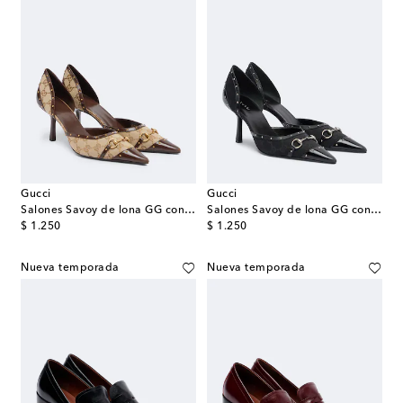
Gucci
Gucci
Salones Savoy de lona GG con piel
Salones Savoy de lona GG con Horsebit
original price
original price
$ 1.250
$ 1.250
Nueva temporada
Nueva temporada