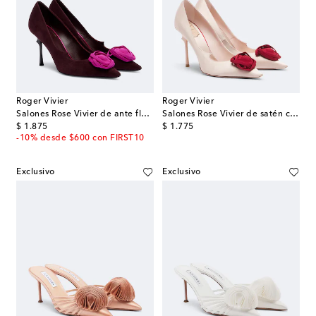
Roger Vivier
Roger Vivier
Salones Rose Vivier de ante florales
Salones Rose Vivier de satén con aplique floral
original price
original price
$ 1.875
$ 1.775
-10% desde $600 con FIRST10
Exclusivo
Exclusivo