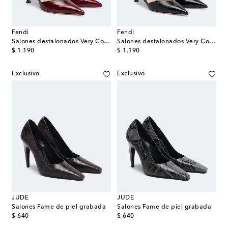
Fendi
Fendi
Salones destalonados Very Colibrì de piel
Salones destalonados Very Colibrì de piel
original price
original price
$ 1.190
$ 1.190
Exclusivo
Exclusivo
JUDE
JUDE
Salones Fame de piel grabada
Salones Fame de piel grabada
original price
original price
$ 640
$ 640