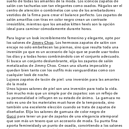
sueño de todas las amantes de la moda. Los icónicos zapatos de
salón con tachuelas son tan elegantes como osados. Hágalos ser el
centro de atención o combínelos con uno de los arrebatadores
vestidos de la firma para crear el balance perfecto. Los zapatos de
salón amarillos con tiras en color negro crean un contraste
irresistible, mientras que los amados kitten heels son la opción
ideal para caminar cómodamente durante horas.
Para lograr un look increíblemente femenino y elegante, opte por
los salones de
Jimmy Choo
. Los hermosos zapatos de salón con
encaje no solo embellecen las piernas, sino que resulta toda una
inversión ya que es un accesorio de lujo que se puede usar todos
los días y a todas horas combinándolo con el conjunto adecuado.
Si busca un conjunto deslumbrante, elija los zapatos de salón
metalizados de Jimmy Choo. Crean una silueta impecable y
quedan bien tanto con los outfits más vanguardistas como con
cualquier look de noche.
Lujosos zapatos de tacón de piel: una inversión para las amantes
de la moda
Unos lujosos salones de piel son una inversión para toda la vida.
Son mucho más que un simple par de zapatos: son un reflejo de
su personalidad e influyen en su estado de ánimo. La gamuza no
solo es uno de los materiales must-have de la temporada, sino
también una excelente elección cuando se trata de zapatos de
diseñador. Elija los salones de gamuza de color negro de
Gucci
para tener un par de zapatos de una elegancia atemporal
que son más un tesoro que un accesorio de moda. Su punta fina
aporta femineidady un punto de osadía, convirtiendo a los salones