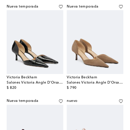
Nueva temporada
Nueva temporada
Victoria Beckham
Victoria Beckham
Salones Victoria Angle D'Orsay de piel
Salones Victoria Angle D'Orsay de ante
original price
original price
$ 820
$ 790
Nueva temporada
nuevo