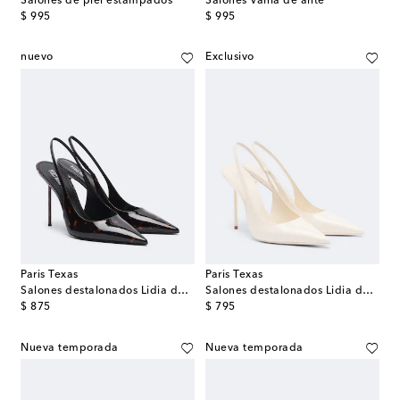
Salones de piel estampados
Salones Vania de ante
original price
original price
$ 995
$ 995
nuevo
Exclusivo
Paris Texas
Paris Texas
Salones destalonados Lidia de charol
Salones destalonados Lidia de charol
original price
original price
$ 875
$ 795
Nueva temporada
Nueva temporada