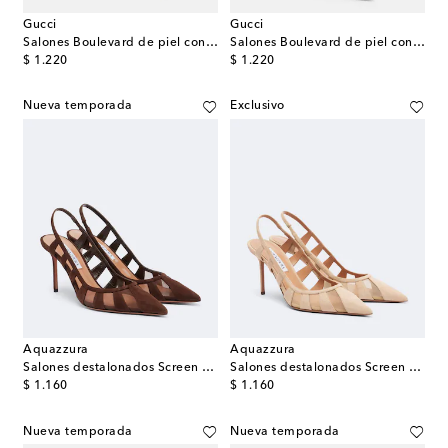
Gucci
Gucci
Salones Boulevard de piel con Horsebit
Salones Boulevard de piel con Horsebit
original price
original price
$ 1.220
$ 1.220
Nueva temporada
Exclusivo
Aquazzura
Aquazzura
Salones destalonados Screen de ante y malla
Salones destalonados Screen de ante
original price
original price
$ 1.160
$ 1.160
Nueva temporada
Nueva temporada