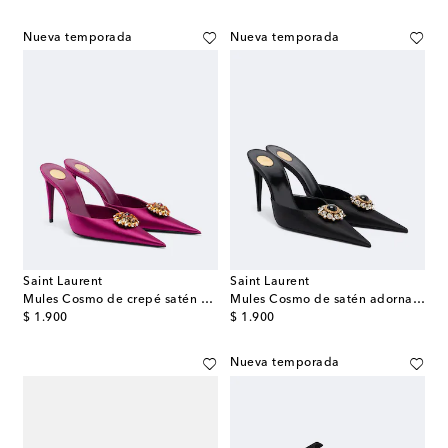
Nueva temporada
Nueva temporada
Saint Laurent
Saint Laurent
Mules Cosmo de crepé satén adornados
Mules Cosmo de satén adornados
original price
original price
$ 1.900
$ 1.900
Nueva temporada