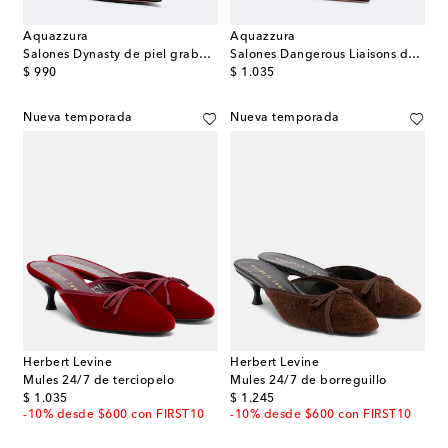
Aquazzura
Aquazzura
Salones Dynasty de piel grabada
Salones Dangerous Liaisons de malla y ante
original price
original price
$ 990
$ 1.035
Nueva temporada
Nueva temporada
Herbert Levine
Herbert Levine
Mules 24/7 de terciopelo
Mules 24/7 de borreguillo
original price
original price
$ 1.035
$ 1.245
-10% desde $600 con FIRST10
-10% desde $600 con FIRST10