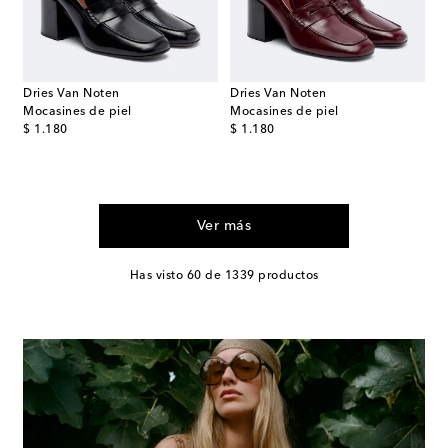
Dries Van Noten
Dries Van Noten
Mocasines de piel
Mocasines de piel
original price
original price
$ 1.180
$ 1.180
Ver más
Has visto 60 de 1339 productos