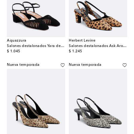
Aquazzura
Herbert Levine
Salones destalonados Yara de ante
Salones destalonados Ask Around de pelo
original price
original price
$ 1.045
$ 1.245
Nueva temporada
Nueva temporada