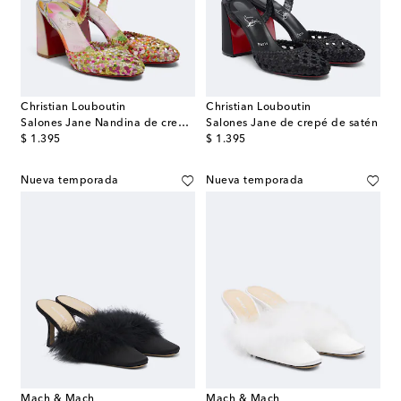
Christian Louboutin
Christian Louboutin
Salones Jane Nandina de crepé satén
Salones Jane de crepé de satén
original price
original price
$ 1.395
$ 1.395
Nueva temporada
Nueva temporada
Mach & Mach
Mach & Mach