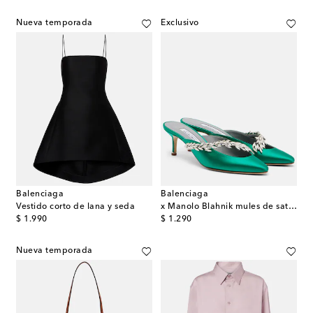
Nueva temporada
Exclusivo
Balenciaga
Balenciaga
Vestido corto de lana y seda
x Manolo Blahnik mules de satén adornados
original price
original price
$ 1.990
$ 1.290
Nueva temporada