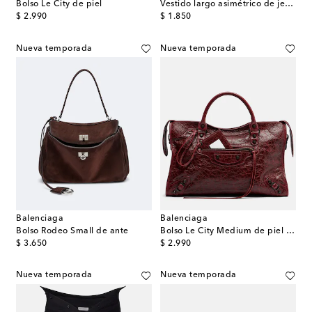
Bolso Le City de piel
Vestido largo asimétrico de jersey de algodón
original price
original price
$ 2.990
$ 1.850
Nueva temporada
Nueva temporada
Balenciaga
Balenciaga
Bolso Rodeo Small de ante
Bolso Le City Medium de piel grabada
original price
original price
$ 3.650
$ 2.990
Nueva temporada
Nueva temporada