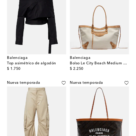
Balenciaga
Balenciaga
Top asimétrico de algodón
Bolso Le City Beach Medium de lona
original price
original price
$ 1.750
$ 2.250
Nueva temporada
Nueva temporada