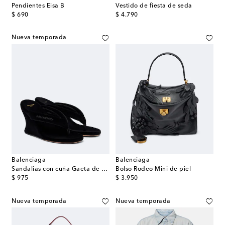
Pendientes Eisa B
Vestido de fiesta de seda
original price
original price
$ 690
$ 4.790
Nueva temporada
Balenciaga
Balenciaga
Sandalias con cuña Gaeta de terciopelo
Bolso Rodeo Mini de piel
original price
original price
$ 975
$ 3.950
Nueva temporada
Nueva temporada