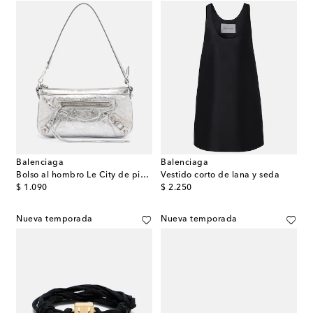
Balenciaga
Balenciaga
Bolso al hombro Le City de piel metalizada
Vestido corto de lana y seda
original price
original price
$ 1.090
$ 2.250
Nueva temporada
Nueva temporada