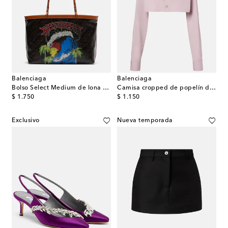
Balenciaga
Balenciaga
Bolso Select Medium de lona estampado
Camisa cropped de popelín de algodón y seda
original price
original price
$ 1.750
$ 1.150
Exclusivo
Nueva temporada