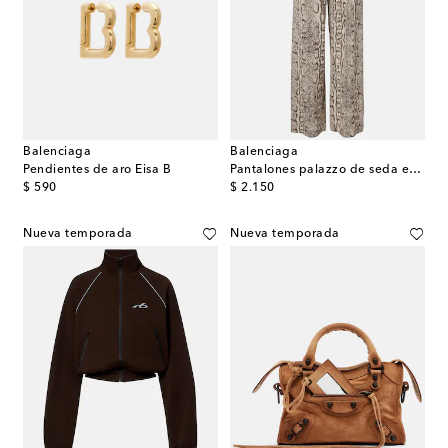
Balenciaga
Balenciaga
Pendientes de aro Eisa B
Pantalones palazzo de seda estampados
original price
original price
$ 590
$ 2.150
Nueva temporada
Nueva temporada