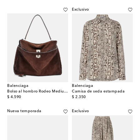
Exclusivo
Balenciaga
Balenciaga
Bolso al hombro Rodeo Medium de ante
Camisa de seda estampada
original price
original price
$ 4.590
$ 2.350
Nueva temporada
Exclusivo