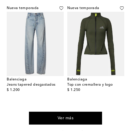
Nueva temporada
Nueva temporada
Balenciaga
Balenciaga
Jeans tapered desgastados
Top con cremallera y logo
original price
original price
$ 1.200
$ 1.250
Ver más