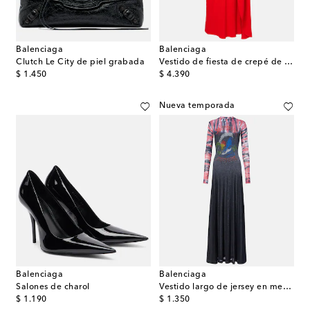
Balenciaga
Balenciaga
Clutch Le City de piel grabada
Vestido de fiesta de crepé de seda y lana con capa
original price
original price
$ 1.450
$ 4.390
Nueva temporada
Balenciaga
Balenciaga
Salones de charol
Vestido largo de jersey en mezcla de algodón estampado
original price
original price
$ 1.190
$ 1.350