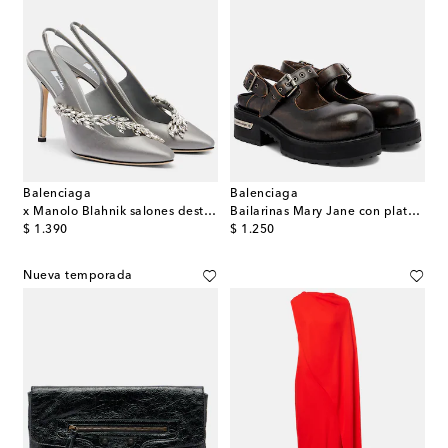
Balenciaga
Balenciaga
x Manolo Blahnik salones destalonados de satén
Bailarinas Mary Jane con plataforma Venom de piel
original price
original price
$ 1.390
$ 1.250
Nueva temporada