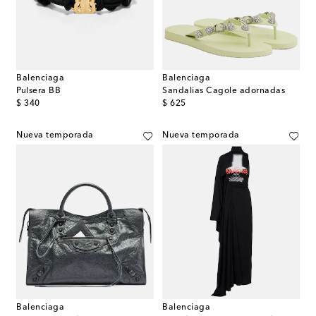
Balenciaga
Balenciaga
Pulsera BB
Sandalias Cagole adornadas
original price
original price
$ 340
$ 625
Nueva temporada
Nueva temporada
Balenciaga
Balenciaga