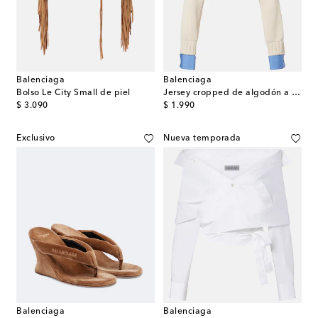
Balenciaga
Balenciaga
Bolso Le City Small de piel
Jersey cropped de algodón a rayas
original price
original price
$ 3.090
$ 1.990
Exclusivo
Nueva temporada
Balenciaga
Balenciaga