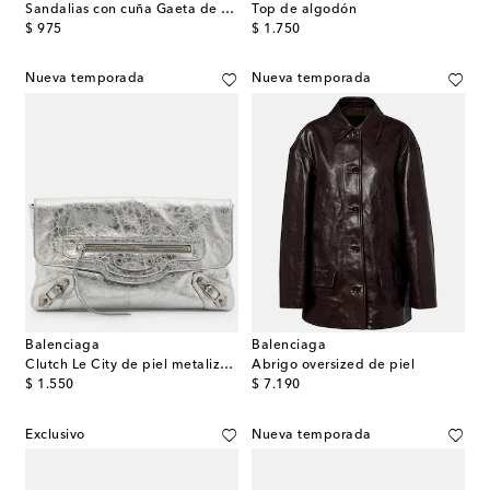
Sandalias con cuña Gaeta de terciopelo
Top de algodón
original price
original price
$ 975
$ 1.750
Nueva temporada
Nueva temporada
Balenciaga
Balenciaga
Clutch Le City de piel metalizada
Abrigo oversized de piel
original price
original price
$ 1.550
$ 7.190
Exclusivo
Nueva temporada