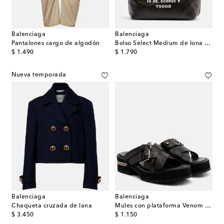
Balenciaga
Balenciaga
Pantalones cargo de algodón
Bolso Select Medium de lona con piel
original price
original price
$ 1.490
$ 1.790
Nueva temporada
Balenciaga
Balenciaga
Chaqueta cruzada de lana
Mules con plataforma Venom de piel
original price
original price
$ 3.450
$ 1.150