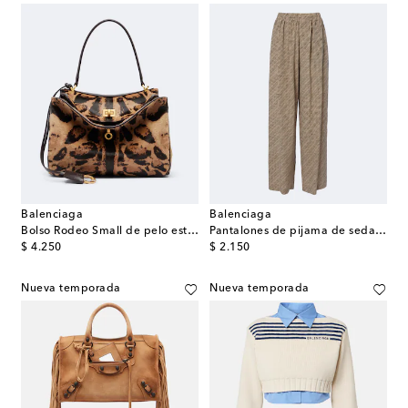
Balenciaga
Balenciaga
Bolso Rodeo Small de pelo estampado
Pantalones de pijama de seda con logo
original price
original price
$ 4.250
$ 2.150
Nueva temporada
Nueva temporada