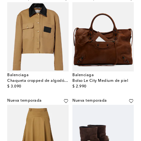
Balenciaga
Balenciaga
Chaqueta cropped de algodón con piel
Bolso Le City Medium de piel
original price
original price
$ 3.090
$ 2.990
Nueva temporada
Nueva temporada