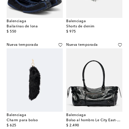
Balenciaga
Balenciaga
Bailarinas de lona
Shorts de denim
original price
original price
$ 550
$ 975
Nueva temporada
Nueva temporada
Balenciaga
Balenciaga
Charm para bolso
Bolso al hombro Le City East-West de piel
original price
original price
$ 625
$ 2.490