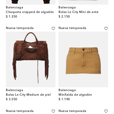
Balenciaga
Balenciaga
Chaqueta cropped de algodón
Bolso Le City Mini de ante
original price
original price
$ 1.350
$ 2.150
Nueva temporada
Nueva temporada
Balenciaga
Balenciaga
Bolso Le City Medium de piel
Minifalda de algodón
original price
original price
$ 3.550
$ 1.190
Nueva temporada
Nueva temporada