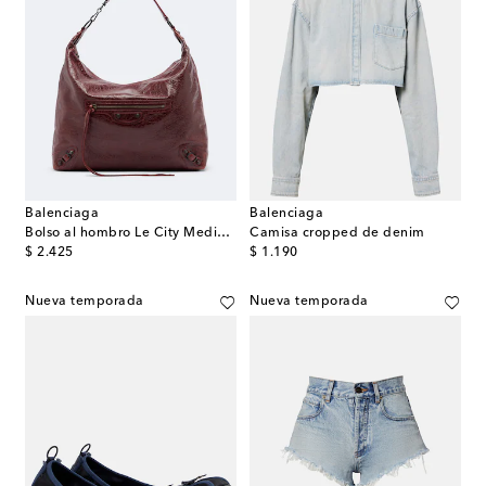
Balenciaga
Balenciaga
Bolso al hombro Le City Medium de piel
Camisa cropped de denim
original price
original price
$ 2.425
$ 1.190
Nueva temporada
Nueva temporada