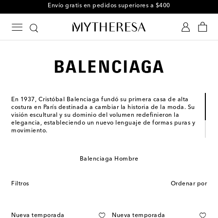
Envío gratis en pedidos superiores a $400
En 1937, Cristóbal Balenciaga fundó su primera casa de alta
costura en París destinada a cambiar la historia de la moda. Su
visión escultural y su dominio del volumen redefinieron la
elegancia, estableciendo un nuevo lenguaje de formas puras y
movimiento.
Hoy, bajo la dirección creativa de Pierpaolo Piccioli,
Balenciaga continúa marcando el ritmo a través de una mirada
contemporánea y propuestas únicas que reúnen bolsos, ready-
Balenciaga Hombre
to-wear y más.
Filtros
Ordenar por
Nueva temporada
Nueva temporada