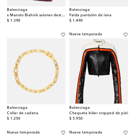
Balenciaga
Balenciaga
x Manolo Blahnik salones destalonados de satén
Falda pantalón de lana
original price
original price
$ 1.390
$ 1.490
Nueva temporada
Balenciaga
Balenciaga
Collar de cadena
Chaqueta biker cropped de piel
original price
original price
$ 1.250
$ 5.950
Nueva temporada
Nueva temporada