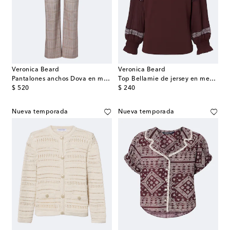
Veronica Beard
Veronica Beard
Pantalones anchos Dova en mezcla de algodón y lino
Top Bellamie de jersey en mezcla de algodón
original price
original price
$ 520
$ 240
Nueva temporada
Nueva temporada