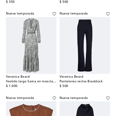
original price
original price
$ 350
$ 500
Nueva temporada
Nueva temporada
Veronica Beard
Veronica Beard
Vestido largo Sama en mezcla de seda
Pantalones rectos Braddock
original price
original price
$ 1.000
$ 500
Nueva temporada
Nueva temporada