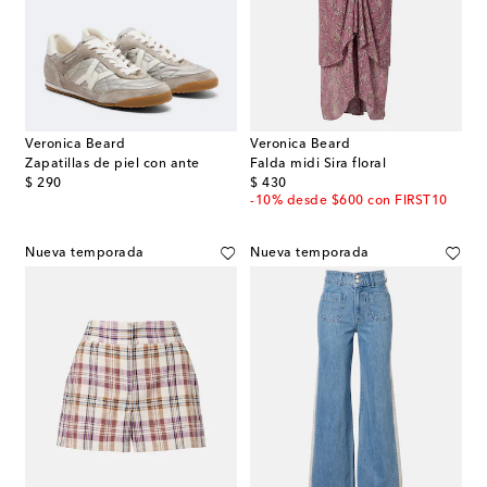
Veronica Beard
Veronica Beard
Zapatillas de piel con ante
Falda midi Sira floral
original price
original price
$ 290
$ 430
-10% desde $600 con FIRST10
Nueva temporada
Nueva temporada