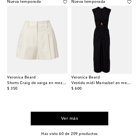
Nueva temporada
Nueva temporada
Veronica Beard
Veronica Beard
Shorts Craig de sarga en mezcla de algodón
Vestido midi Marisabel en mezcla de algodón
original price
original price
$ 350
$ 600
Ver más
Has visto 60 de 209 productos