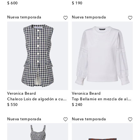
original price
original price
$ 600
$ 190
Nueva temporada
Nueva temporada
Veronica Beard
Veronica Beard
Chaleco Lois de algodón a cuadros Vichy
Top Bellamie en mezcla de algodón con encaje
original price
original price
$ 550
$ 240
Nueva temporada
Nueva temporada