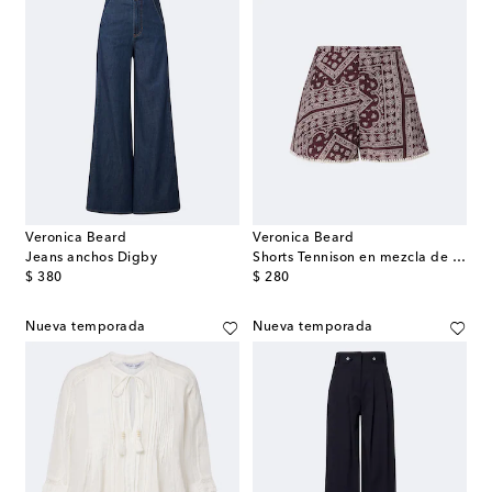
Veronica Beard
Veronica Beard
Jeans anchos Digby
Shorts Tennison en mezcla de algodón
original price
original price
$ 380
$ 280
Nueva temporada
Nueva temporada