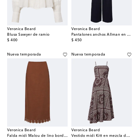
Veronica Beard
Veronica Beard
Blusa Sawyer de ramio
Pantalones anchos Allman en mezcla de algodón
original price
original price
$ 400
$ 450
Nueva temporada
Nueva temporada
Veronica Beard
Veronica Beard
Falda midi Malou de lino bordada
Vestido midi Kitt en mezcla de algodón estampado