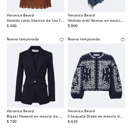
Veronica Beard
Veronica Beard
Vestido corto Shanice de lino festoneado
Vestido midi Vernon en mezcla de seda con encaje
original price
original price
$ 400
$ 800
Nueva temporada
Nueva temporada
Veronica Beard
Veronica Beard
Blazer Howard en mezcla de algodón con cinturón
Chaqueta Drake en mezcla de algodón bordada
original price
original price
$ 700
$ 650