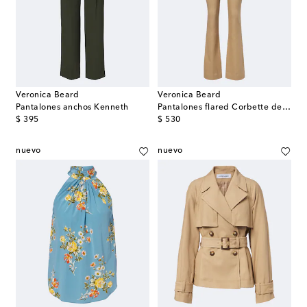
Veronica Beard
Veronica Beard
Pantalones anchos Kenneth
Pantalones flared Corbette de sarga
original price
original price
$ 395
$ 530
nuevo
nuevo