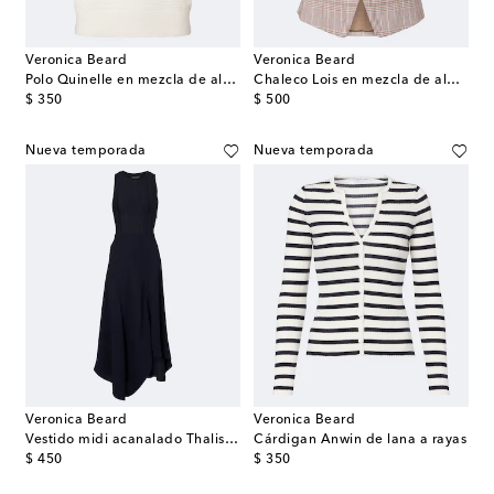
Veronica Beard
Veronica Beard
Polo Quinelle en mezcla de algodón
Chaleco Lois en mezcla de algodón y lino a cuadros
original price
original price
$ 350
$ 500
Nueva temporada
Nueva temporada
Veronica Beard
Veronica Beard
Vestido midi acanalado Thalissa drapeado
Cárdigan Anwin de lana a rayas
original price
original price
$ 450
$ 350