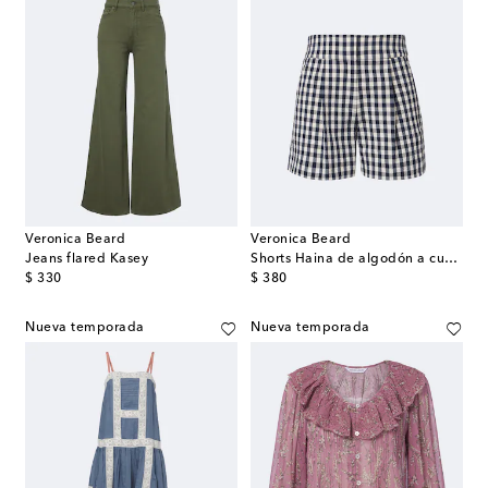
Veronica Beard
Veronica Beard
Jeans flared Kasey
Shorts Haina de algodón a cuadros Vichy plisados
original price
original price
$ 330
$ 380
Nueva temporada
Nueva temporada