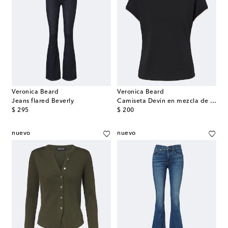
Veronica Beard
Veronica Beard
Jeans flared Beverly
Camiseta Devin en mezcla de algodón
original price
original price
$ 295
$ 200
nuevo
nuevo