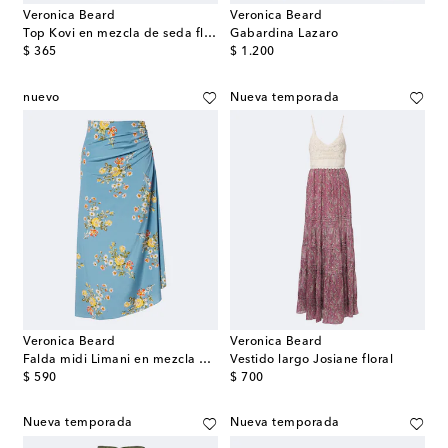
Veronica Beard
Veronica Beard
Top Kovi en mezcla de seda floral
Gabardina Lazaro
original price
original price
$ 365
$ 1.200
nuevo
Nueva temporada
Veronica Beard
Veronica Beard
Falda midi Limani en mezcla de seda floral
Vestido largo Josiane floral
original price
original price
$ 590
$ 700
Nueva temporada
Nueva temporada