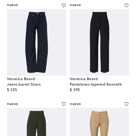
nuevo
nuevo
Veronica Beard
Veronica Beard
Jeans barrel Sloan
Pantalones tapered Kenneth
original price
original price
$ 355
$ 395
nuevo
nuevo