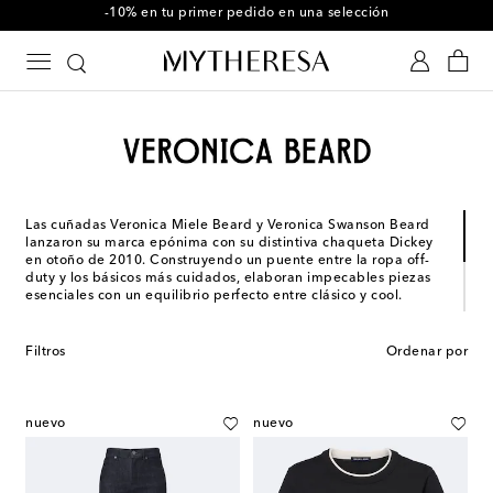
-10% en tu primer pedido en una selección
Las cuñadas Veronica Miele Beard y Veronica Swanson Beard
lanzaron su marca epónima con su distintiva chaqueta Dickey
en otoño de 2010. Construyendo un puente entre la ropa off-
duty y los básicos más cuidados, elaboran impecables piezas
esenciales con un equilibrio perfecto entre clásico y cool.
La marca invita a seguir un estilo de vida, perceptible en su
selecta oferta de ropa y zapatos pensados para la vida real
Filtros
Ordenar por
que empoderan del día a la noche, de la oficina al fin de
semana. Las siluetas femeninas, la sastrería refinada y la
estética urbana de sus creaciones han cautivado ya a gran
parte del universo de la moda.
nuevo
nuevo