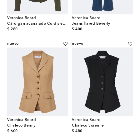
Veronica Beard
Veronica Beard
Cárdigan acanalado Cordis en mezcla de algodón
Jeans flared Beverly
original price
original price
$ 280
$ 400
nuevo
nuevo
Veronica Beard
Veronica Beard
Chaleco Benny
Chaleco Sorenne
original price
original price
$ 600
$ 480