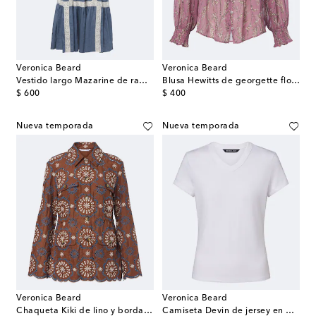
Veronica Beard
Veronica Beard
Vestido largo Mazarine de ramio con encaje
Blusa Hewitts de georgette floral
original price
original price
$ 600
$ 400
Nueva temporada
Nueva temporada
Veronica Beard
Veronica Beard
Chaqueta Kiki de lino y bordado inglés
Camiseta Devin de jersey en mezcla de algodón