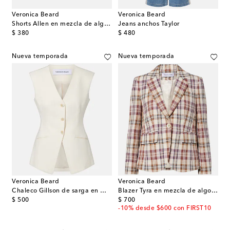
Veronica Beard
Veronica Beard
Shorts Allen en mezcla de algodón a cuadros
Jeans anchos Taylor
original price
original price
$ 380
$ 480
Nueva temporada
Nueva temporada
Veronica Beard
Veronica Beard
Chaleco Gillson de sarga en mezcla de algodón
Blazer Tyra en mezcla de algodón a cuadros
original price
original price
$ 500
$ 700
-10% desde $600 con FIRST10