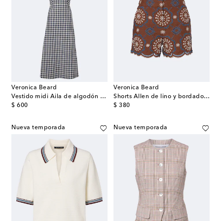
Veronica Beard
Veronica Beard
Vestido midi Aila de algodón a cuadros Vichy
Shorts Allen de lino y bordado inglés
original price
original price
$ 600
$ 380
Nueva temporada
Nueva temporada