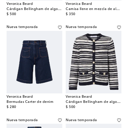
Veronica Beard
Veronica Beard
Cárdigan Bellingham de algodón
Camisa Ilene en mezcla de algodón estampada
original price
original price
$ 500
$ 350
Nueva temporada
Nueva temporada
Veronica Beard
Veronica Beard
Bermudas Carter de denim
Cárdigan Bellingham de algodón a rayas
original price
original price
$ 280
$ 500
Nueva temporada
Nueva temporada