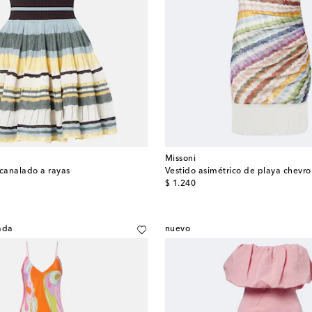
Missoni
acanalado a rayas
Vestido asimétrico de playa chevro
original price
$ 1.240
ada
nuevo