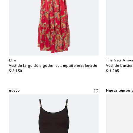
Etro
The New Arriva
Vestido largo de algodón estampado escalonado
Vestido bustie
original price
original price
$ 2.150
$ 1.385
nuevo
Nueva tempor