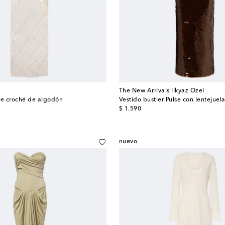
The New Arrivals Ilkyaz Ozel
de croché de algodón
Vestido bustier Pulse con lentejuel
original price
$ 1.590
nuevo