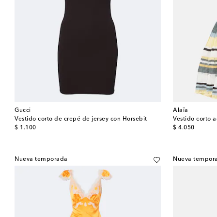
Gucci
Alaïa
Vestido corto de crepé de jersey con Horsebit
Vestido corto 
original price
original price
$ 1.100
$ 4.050
Nueva temporada
Nueva tempor