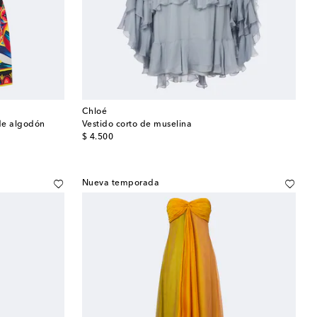
Chloé
 de algodón
Vestido corto de muselina
original price
$ 4.500
Nueva temporada