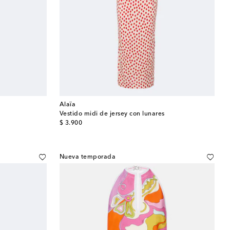
Alaïa
Vestido midi de jersey con lunares
original price
$ 3.900
Nueva temporada