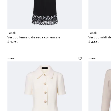
Fendi
Fendi
Vestido lencero de seda con encaje
Vestido midi d
original price
original price
$ 4.950
$ 3.650
nuevo
nuevo