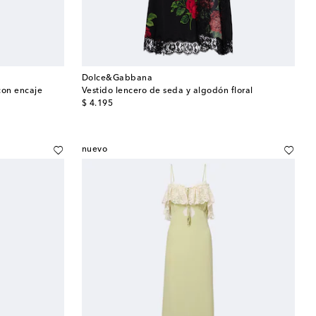
Dolce&Gabbana
con encaje
Vestido lencero de seda y algodón floral
original price
$ 4.195
nuevo