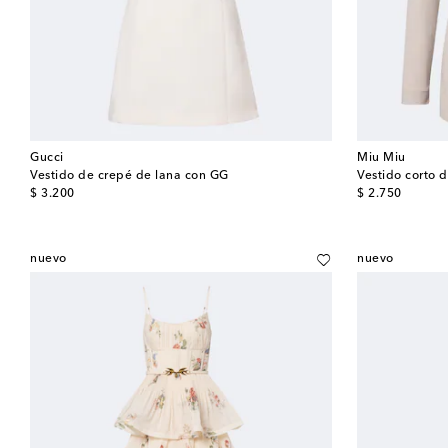
Gucci
Miu Miu
Vestido de crepé de lana con GG
Vestido corto 
original price
original price
$ 3.200
$ 2.750
nuevo
nuevo