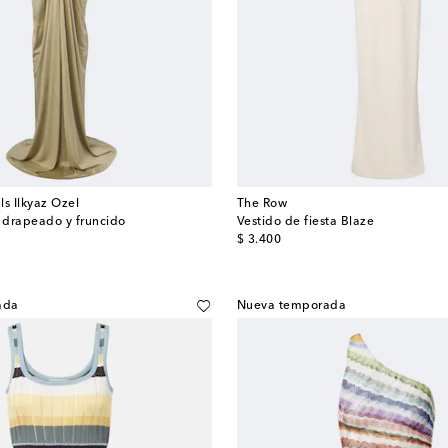
ls Ilkyaz Ozel
The Row
r drapeado y fruncido
Vestido de fiesta Blaze
original price
$ 3.400
ada
Nueva temporada