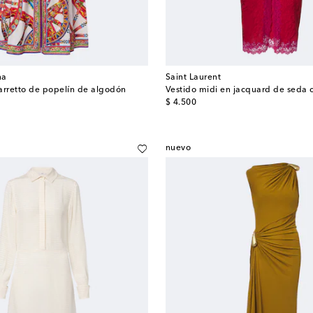
na
Saint Laurent
arretto de popelín de algodón
Vestido midi en jacquard de seda 
original price
$ 4.500
nuevo