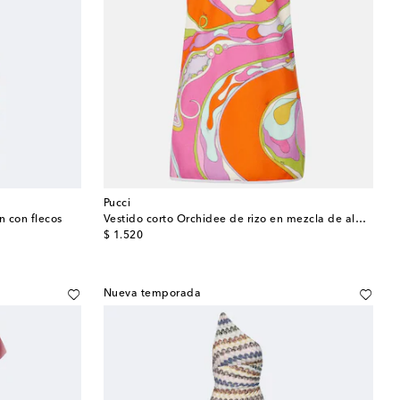
Pucci
n con flecos
Vestido corto Orchidee de rizo en mezcla de algodón
original price
$ 1.520
Nueva temporada