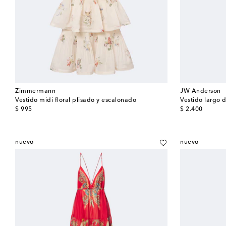
Zimmermann
JW Anderson
Vestido midi floral plisado y escalonado
Vestido largo 
original price
original price
$ 995
$ 2.400
nuevo
nuevo