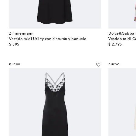
Zimmermann
Dolce&Gabba
Vestido midi Utility con cinturón y pañuelo
Vestido midi C
original price
original price
$ 895
$ 2.795
nuevo
nuevo