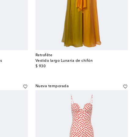
Retrofête
as
Vestido largo Lunaria de chifón
original price
$ 930
Nueva temporada