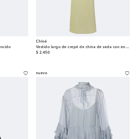
Chloé
uncido
Vestido largo de crepé de china de seda con encaje
original price
$ 2.450
nuevo