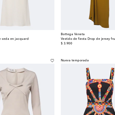
Bottega Veneta
e seda en jacquard
Vestido de fiesta Drop de jersey fr
original price
$ 3.900
Nueva temporada