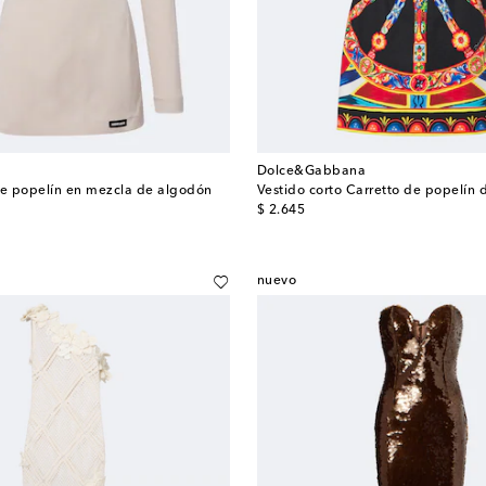
Dolce&Gabbana
de popelín en mezcla de algodón
Vestido corto Carretto de popelín
original price
$ 2.645
nuevo