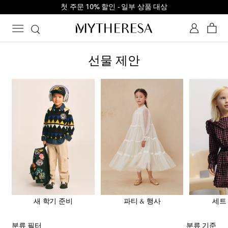
₩900,000 이상 결제 시 할인코드 FIRST10
선물 제안
새 학기 준비
파티 & 행사
세트
분류 필터
분류 기준