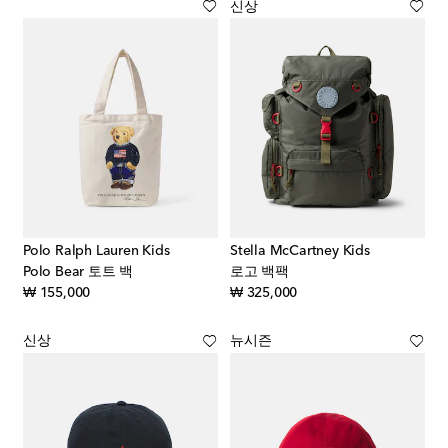
신상
Polo Ralph Lauren Kids
Stella McCartney Kids
Polo Bear 토트 백
로고 백팩
original price
original price
₩ 155,000
₩ 325,000
신상
뉴시즌