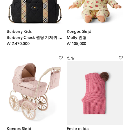
Burberry Kids
Konges Sløjd
Burberry Check 퀼팅 기저귀 가방
Molly 인형
original price
original price
₩ 2,470,000
₩ 105,000
신상
Konges Sløjd
Emile et Ida