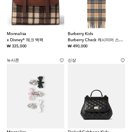
Monnalisa
Burberry Kids
x Disney® 체크 백팩
Burberry Check 캐시미어 스카프
original price
original price
₩ 335,000
₩ 490,000
뉴시즌
신상