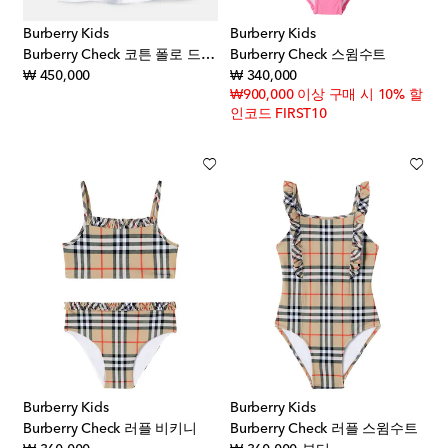
Burberry Kids
Burberry Kids
Burberry Check 코튼 폴로 드레스
Burberry Check 스윔수트
original price
original price
₩ 450,000
₩ 340,000
₩900,000 이상 구매 시 10% 할
인코드 FIRST10
Burberry Kids
Burberry Kids
Burberry Check 러플 비키니
Burberry Check 러플 스윔수트