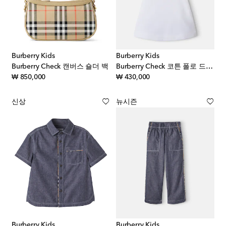
Burberry Kids
Burberry Kids
Burberry Check 캔버스 숄더 백
Burberry Check 코튼 폴로 드레스
original price
original price
₩ 850,000
₩ 430,000
신상
뉴시즌
Burberry Kids
Burberry Kids