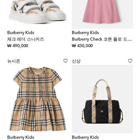
Burberry Kids
Burberry Kids
체크 레더 스니커즈
Burberry Check 코튼 폴로 드레스
original price
original price
₩ 490,000
₩ 430,000
뉴시즌
신상
Burberry Kids
Burberry Kids