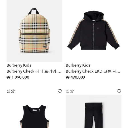
Burberry Kids
Burberry Kids
Burberry Check 레더 트리밍 백팩
Burberry Check EKD 코튼 저지 후디
original price
original price
₩ 1,090,000
₩ 490,000
신상
신상