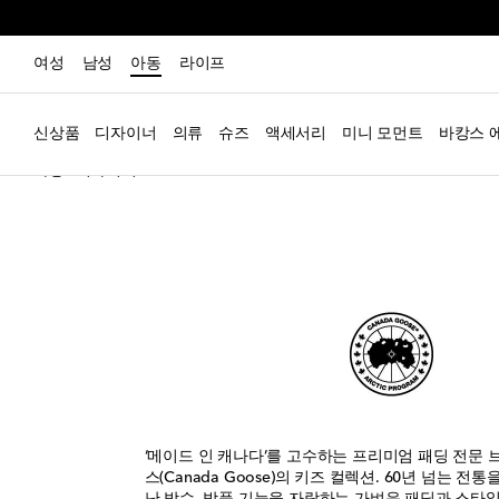
여성
남성
아동
라이프
신상품
디자이너
의류
슈즈
액세서리
미니 모먼트
바캉스 
아동
디자이너
Canada Goose Kids
‘메이드 인 캐나다’를 고수하는 프리미엄 패딩 전문 
스(Canada Goose)의 키즈 컬렉션. 60년 넘는 전
난 방수, 방풍 기능을 자랑하는 가벼운 패딩과 스타일