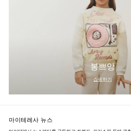
봉쁘앙
쇼핑하기
마이테레사 뉴스