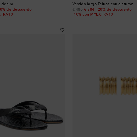
e denim
Vestido largo Feluca con cinturón
 price
original price
discount price
0% de descuento
€ 480
€ 384
20% de descuento
XTRA10
-10% con MYEXTRA10