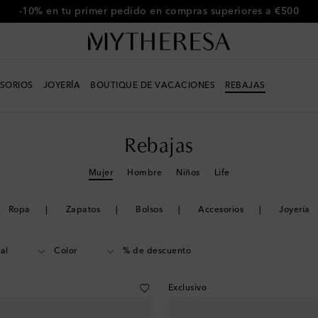
Usa el código FIRST10 para un -10% en una selección
SORIOS
JOYERÍA
BOUTIQUE DE VACACIONES
REBAJAS
Rebajas
Mujer
Hombre
Niños
Life
Ropa
Zapatos
Bolsos
Accesorios
Joyería
al
Color
% de descuento
Exclusivo