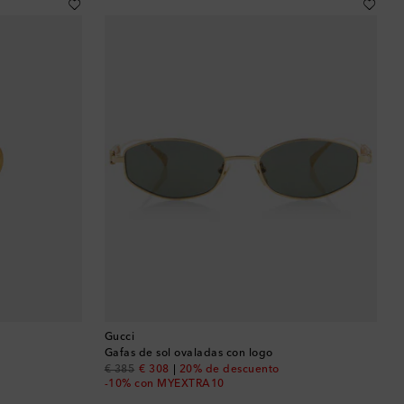
Gucci
Gafas de sol ovaladas con logo
original price
discount price
€ 385
€ 308
20% de descuento
-10% con MYEXTRA10