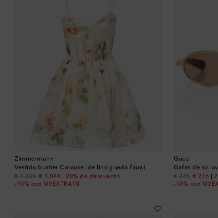
Zimmermann
Gucci
Vestido bustier Carousel de lino y seda floral
Gafas de sol o
original price
discount price
original price
discount
€ 1.305
€ 1.044
20% de descuento
€ 345
€ 276
2
-10% con MYEXTRA10
-10% con MYE