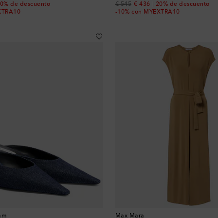
 price
original price
discount price
0% de descuento
€ 545
€ 436
20% de descuento
XTRA10
-10% con MYEXTRA10
ham
Max Mara