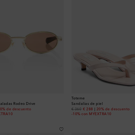
Toteme
valadas Rodeo Drive
Sandalias de piel
 price
original price
discount price
0% de descuento
€ 360
€ 288
20% de descuento
XTRA10
-10% con MYEXTRA10