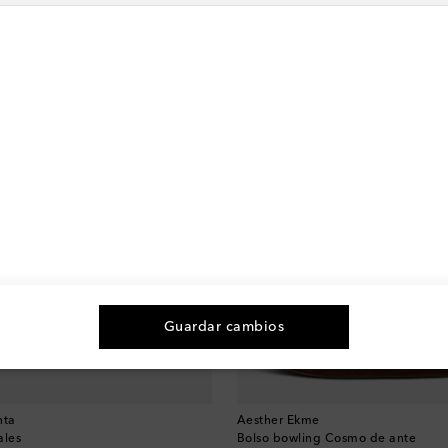
XTRA10
-10% con MYEXTRA10
Guardar cambios
nta
Aesther Ekme
ales
Bolso bowling Cosmo de ante