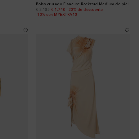
Bután
Bolso cruzado Flaneuse Rockstud Medium de piel
original price
discount price
€ 2.185
€ 1.748
20% de descuento
-10% con MYEXTRA10
Camboya
Canadá
Catar
Chequia
Chile
China
Chipre
Colombia
Comoras