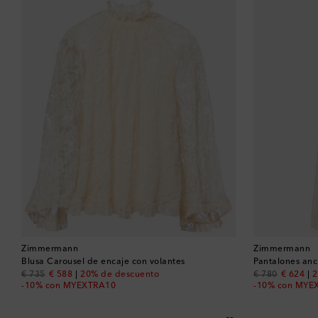
Zimmermann
Zimmermann
Blusa Carousel de encaje con volantes
Pantalones anc
original price
discount price
original price
discount
€ 735
€ 588
20% de descuento
€ 780
€ 624
2
-10% con MYEXTRA10
-10% con MYE