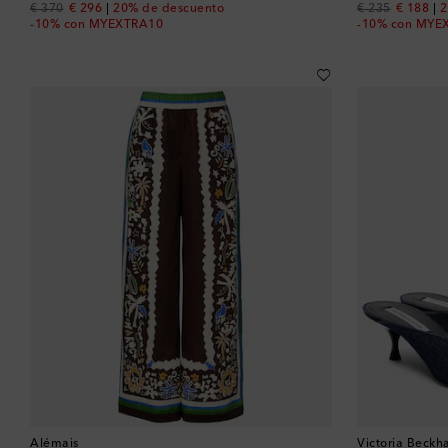
original price
discount price
original price
discount
€ 370
€ 296
20% de descuento
€ 235
€ 188
2
-10% con MYEXTRA10
-10% con MYE
Alémais
Victoria Beck