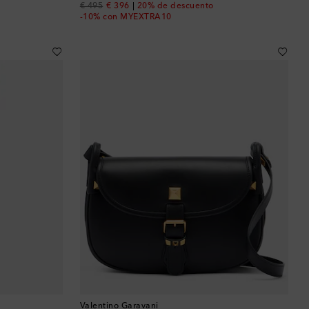
original price
discount price
€ 495
€ 396
20% de descuento
Baréin
-10% con MYEXTRA10
Bélgica
Bermudas
Bolivia
Bosnia y Herzegovina
Botsuana
Brasil
Brunéi
Bulgaria
Valentino Garavani