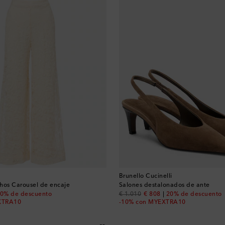
Brunello Cucinelli
hos Carousel de encaje
Salones destalonados de ante
 price
original price
discount price
0% de descuento
€ 1.010
€ 808
20% de descuento
XTRA10
-10% con MYEXTRA10