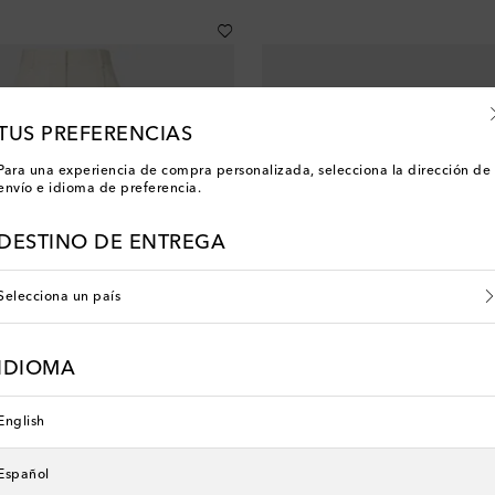
TUS PREFERENCIAS
Para una experiencia de compra personalizada, selecciona la dirección de
envío e idioma de preferencia.
DESTINO DE ENTREGA
Selecciona un país
IDIOMA
English
Tod's
hos plisados
Mules de ante
Español
 price
original price
discount price
0% de descuento
€ 520
€ 416
20% de descuento