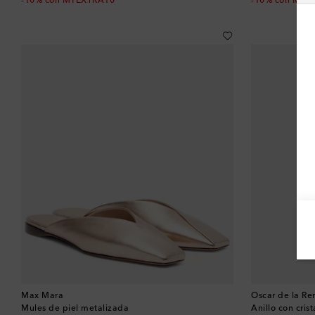
-10% con MYEXTRA10
-10% con MYE
Max Mara
Oscar de la Re
Mules de piel metalizada
Anillo con crist