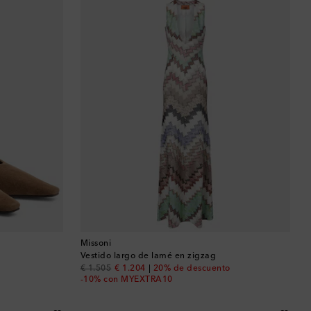
Missoni
Vestido largo de lamé en zigzag
original price
discount price
€ 1.505
€ 1.204
20% de descuento
-10% con MYEXTRA10