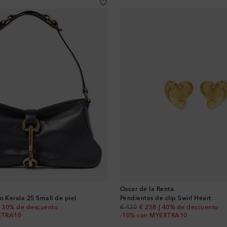
Oscar de la Renta
o Kerala 25 Small de piel
Pendientes de clip Swirl Heart
nt price
original price
discount price
30% de descuento
€ 430
€ 258
40% de descuento
XTRA10
-10% con MYEXTRA10