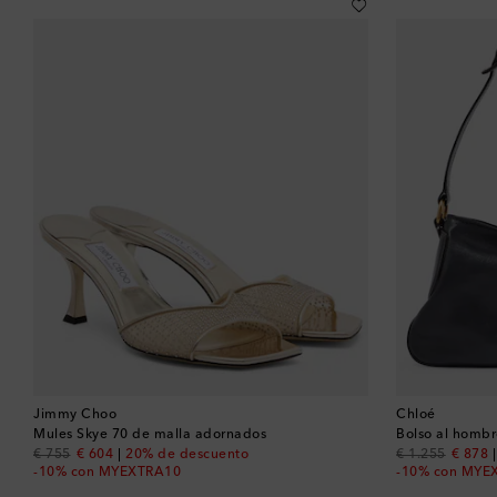
Jimmy Choo
Chloé
Mules Skye 70 de malla adornados
Bolso al hombr
original price
discount price
original price
discou
€ 755
€ 604
20% de descuento
€ 1.255
€ 878
-10% con MYEXTRA10
-10% con MYE