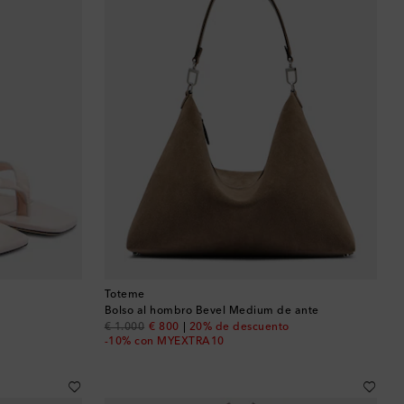
Toteme
Bolso al hombro Bevel Medium de ante
original price
discount price
€ 1.000
€ 800
20% de descuento
-10% con MYEXTRA10