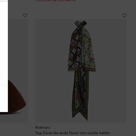
-10% con MYEXTRA10
Argelia
Argentina
Armenia
Australia
Austria
Azerbaiyán
Bahamas
Bangladés
Barbados
Alémais
Top Cece de seda floral con cuello halter