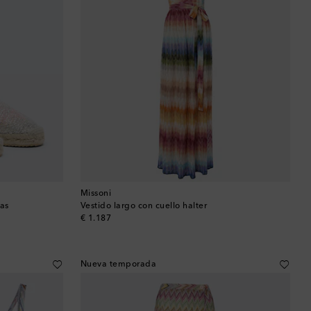
Baréin
Bélgica
Bermudas
Bolivia
Bosnia y Herzegovina
Botsuana
Missoni
las
Vestido largo con cuello halter
Brasil
original price
€ 1.187
Brunéi
Nueva temporada
Bulgaria