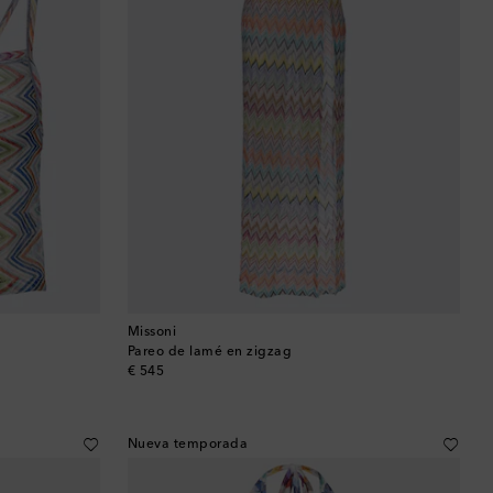
Bután
Camboya
Canadá
Catar
Chequia
Chile
China
Missoni
Pareo de lamé en zigzag
original price
€ 545
Chipre
Colombia
Nueva temporada
Comoras