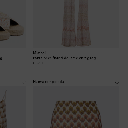
Missoni
ag
Pantalones flared de lamé en zigzag
original price
€ 580
Nueva temporada