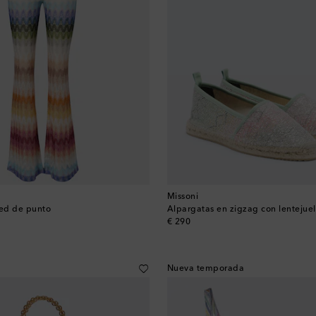
Missoni
red de punto
Alpargatas en zigzag con lentejue
original price
€ 290
Nueva temporada