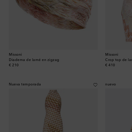
Missoni
Missoni
Diadema de lamé en zigzag
Crop top de l
original price
original price
€ 210
€ 410
Nueva temporada
nuevo