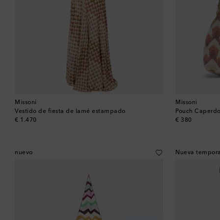
Missoni
Missoni
Vestido de fiesta de lamé estampado
Pouch Caperdo
original price
original price
€ 1.470
€ 380
nuevo
Nueva tempor