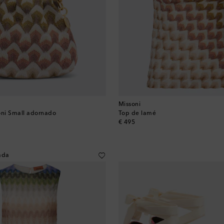
Missoni
ni Small adornado
Top de lamé
original price
€ 495
ada