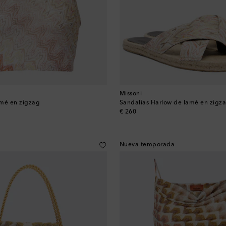
Missoni
amé en zigzag
Sandalias Harlow de lamé en zigz
original price
€ 260
Nueva temporada