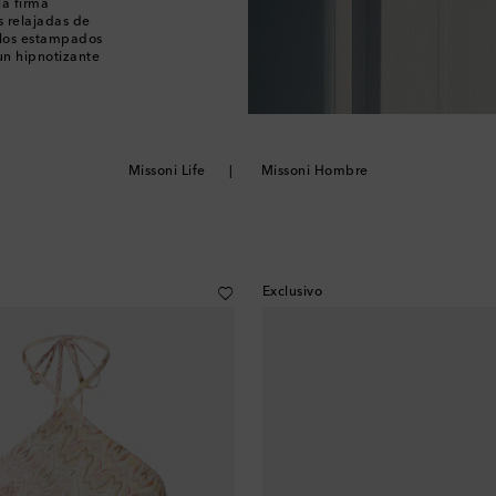
la firma
s relajadas de
 los estampados
un hipnotizante
Missoni Life
Missoni Hombre
Exclusivo