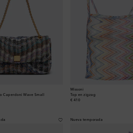
Missoni
ro Caperdoni Wave Small
Top en zigzag
original price
€ 410
ada
Nueva temporada