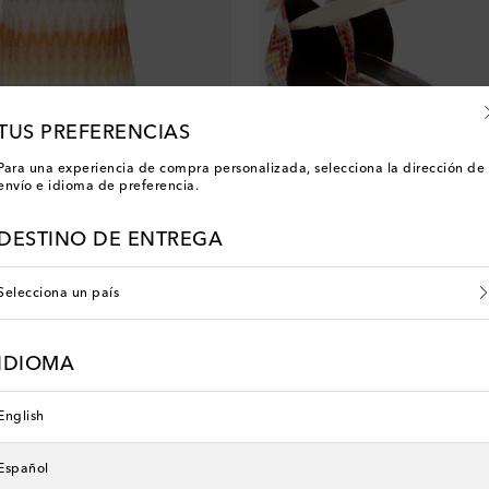
TUS PREFERENCIAS
Para una experiencia de compra personalizada, selecciona la dirección de
envío e idioma de preferencia.
DESTINO DE ENTREGA
Missoni
Alpargatas con cuña Eva de lamé 
original price
Selecciona un país
€ 330
IDIOMA
nuevo
English
Español