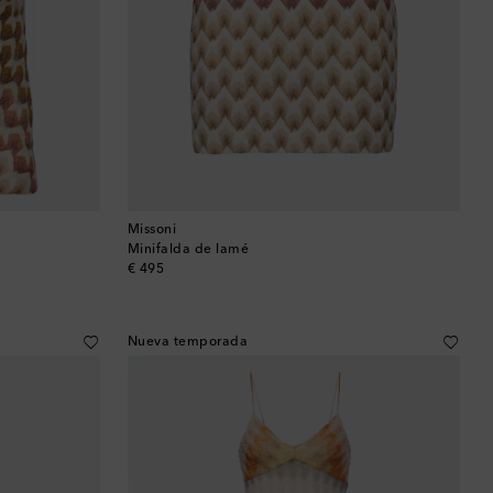
Missoni
Minifalda de lamé
original price
€ 495
Nueva temporada