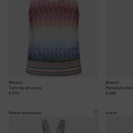
Missoni
Missoni
Tank top de punto
Pantalones fla
original price
original price
€ 410
€ 665
Nueva temporada
nuevo