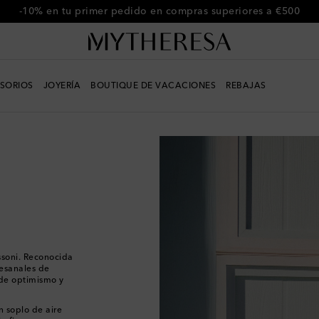
-10% en tu primer pedido en compras superiores a €500
SORIOS
JOYERÍA
BOUTIQUE DE VACACIONES
REBAJAS
ssoni. Reconocida
tesanales de
 de optimismo y
un soplo de aire