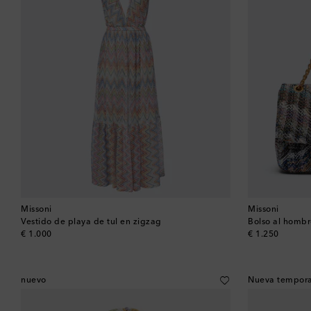
Missoni
Missoni
Vestido de playa de tul en zigzag
Bolso al homb
original price
original price
€ 1.000
€ 1.250
nuevo
Nueva tempor