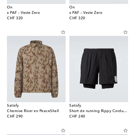
On
On
x PAF – Veste Zero
x PAF – Veste Zero
original price
original price
CHF 320
CHF 320
Satisfy
Satisfy
Chemise River en PeaceShell
Short de running Rippy Cordura 5''
original price
original price
CHF 290
CHF 240