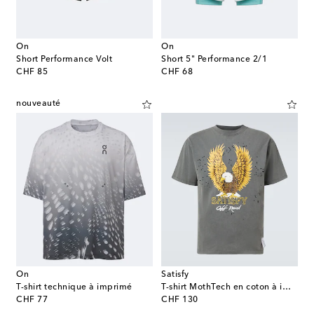
On
On
Short Performance Volt
Short 5" Performance 2/1
original price
original price
CHF 85
CHF 68
nouveauté
On
Satisfy
T-shirt technique à imprimé
T-shirt MothTech en coton à imprimé
original price
original price
CHF 77
CHF 130