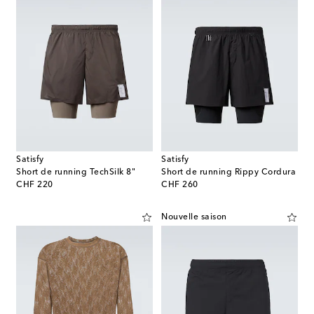
Satisfy
Satisfy
Short de running TechSilk 8"
Short de running Rippy Cordura
original price
original price
CHF 220
CHF 260
Nouvelle saison