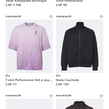
Veste matelassée technique
Short Performance
original price
original price
CHF 3 700
CHF 90
nouveauté
nouveauté
On
On
T-shirt Performance Volt à imprimé
Veste Courtside
original price
original price
CHF 77
CHF 155
nouveauté
nouveauté