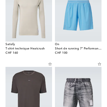
Satisfy
On
T-shirt technique Heatcrush
Short de running 7" Performance
original price
original price
CHF 160
CHF 100