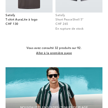
Satisfy
Satisfy
T-shirt AuraLite à logo
Short PeaceShell 5"
original price
original price
CHF 130
CHF 265
En rupture de stock
Vous avez consulté 32 produits sur 92.
Aller à la première page
NOUVEAUTÉS EN SOLDES, TENUES DE PLAGE