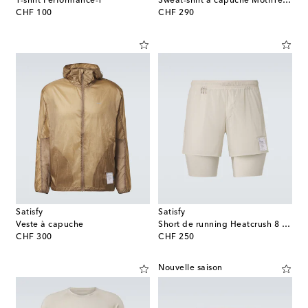
T-shirt Performance-T
Sweat-shirt à capuche MothTech™ en coton
original price
original price
CHF 100
CHF 290
Satisfy
Satisfy
Veste à capuche
Short de running Heatcrush 8 Desert
original price
original price
CHF 300
CHF 250
Nouvelle saison