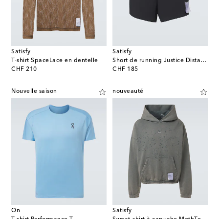
Satisfy
Satisfy
T-shirt SpaceLace en dentelle
Short de running Justice Distance 2.5''
original price
original price
CHF 210
CHF 185
Nouvelle saison
nouveauté
On
Satisfy