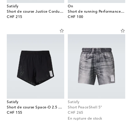
Satisfy
On
Short de course Justice Cordura 9"
Short de running Performance 5" 2-in-1
original price
original price
CHF 215
CHF 100
Satisfy
Satisfy
Short de course Space-O 2.5 Distance
Short PeaceShell 5"
original price
original price
CHF 155
CHF 265
En rupture de stock