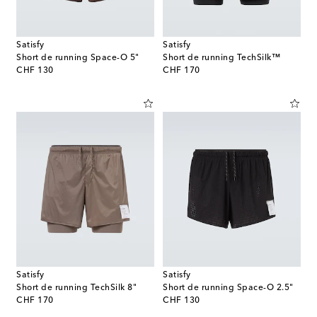
Satisfy
Satisfy
Short de running Space-O 5"
Short de running TechSilk™
original price
original price
CHF 130
CHF 170
Satisfy
Satisfy
Short de running TechSilk 8"
Short de running Space-O 2.5"
original price
original price
CHF 170
CHF 130