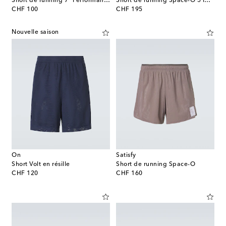
Short de running 7" Performance
Short de running Space-O 5 imprimé
original price
original price
CHF 100
CHF 195
Nouvelle saison
On
Satisfy
Short Volt en résille
Short de running Space‑O
original price
original price
CHF 120
CHF 160