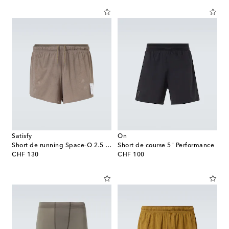
Satisfy
On
Short de running Space-O 2.5 Distance
Short de course 5" Performance
original price
original price
CHF 130
CHF 100