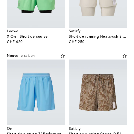
Loewe
Satisfy
X On – Short de course
Short de running Heatcrush 8 Desert
original price
original price
CHF 420
CHF 250
Nouvelle saison
On
Satisfy