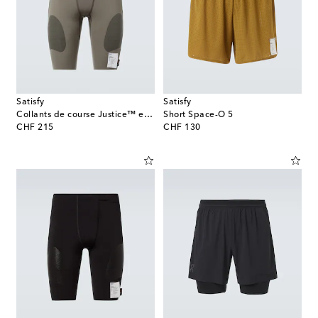
Satisfy
Satisfy
Collants de course Justice™ en Cordura®
Short Space-O 5
original price
original price
CHF 215
CHF 130