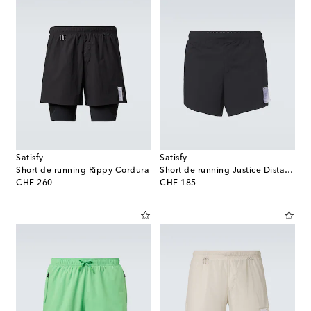
Satisfy
Satisfy
Short de running Rippy Cordura
Short de running Justice Distance 2.5''
original price
original price
CHF 260
CHF 185