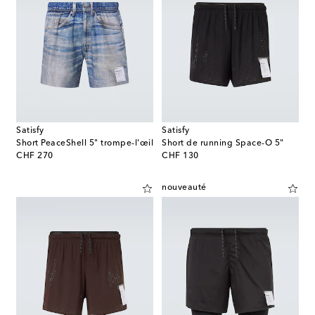
Satisfy
Satisfy
Short PeaceShell 5" trompe-l'œil
Short de running Space-O 5"
original price
original price
CHF 270
CHF 130
nouveauté