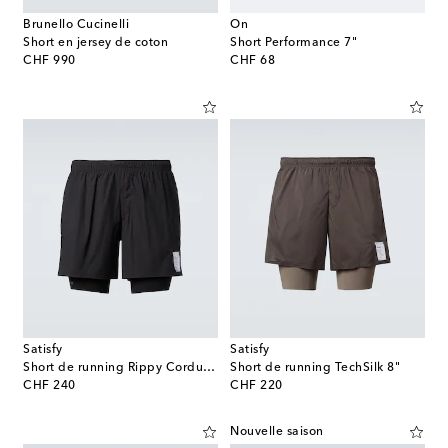
Brunello Cucinelli
On
Short en jersey de coton
Short Performance 7"
original price
original price
CHF 990
CHF 68
Satisfy
Satisfy
Short de running Rippy Cordura 5''
Short de running TechSilk 8"
original price
original price
CHF 240
CHF 220
Nouvelle saison