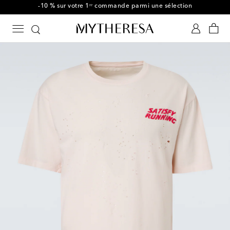
-10 % sur votre 1ʳᵉ commande parmi une sélection