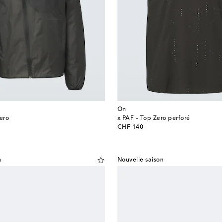
On
Zero
x PAF – Top Zero perforé
original price
CHF 140
n
Nouvelle saison