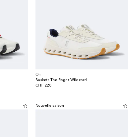
On
Baskets The Roger Wildcard
original price
CHF 220
Nouvelle saison