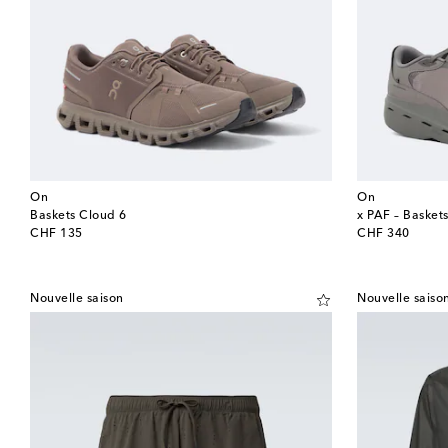
On
On
Baskets Cloud 6
x PAF – Basket
original price
original price
CHF 135
CHF 340
Nouvelle saison
Nouvelle saiso