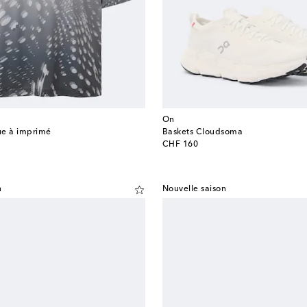
On
que à imprimé
Baskets Cloudsoma
original price
CHF 160
n
Nouvelle saison