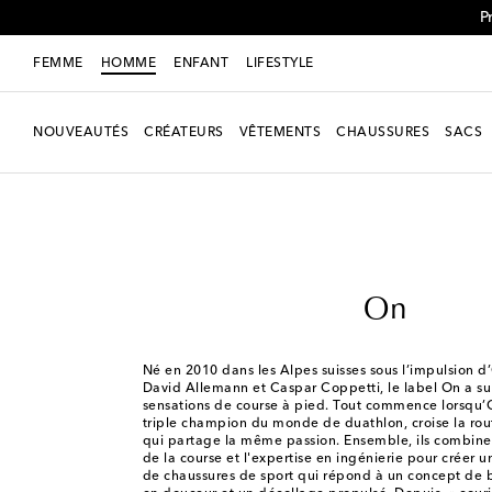
P
FEMME
HOMME
ENFANT
LIFESTYLE
NOUVEAUTÉS
CRÉATEURS
VÊTEMENTS
CHAUSSURES
SACS
Homme
Créateurs
On
On
Né en 2010 dans les Alpes suisses sous l’impulsion d’
David Allemann et Caspar Coppetti, le label On a su 
sensations de course à pied. Tout commence lorsqu’O
triple champion du monde de duathlon, croise la rou
qui partage la même passion. Ensemble, ils combine
de la course et l'expertise en ingénierie pour créer 
de chaussures de sport qui répond à un concept de b