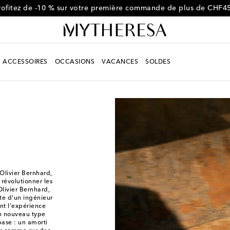
rofitez de -10 % sur votre première commande de plus de CHF4
ACCESSOIRES
OCCASIONS
VACANCES
SOLDES
Olivier Bernhard,
révolutionner les
livier Bernhard,
te d'un ingénieur
nt l'expérience
un nouveau type
ase : un amorti