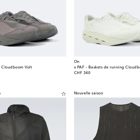
On
s Cloudboom Volt
x PAF – Baskets de running Cloudb
original price
CHF 340
n
Nouvelle saison