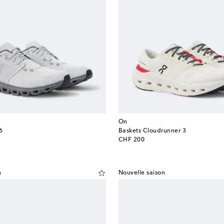
On
6
Baskets Cloudrunner 3
original price
CHF 200
n
Nouvelle saison