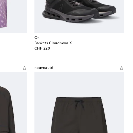
On
Baskets Cloudnova X
original price
CHF 220
nouveauté