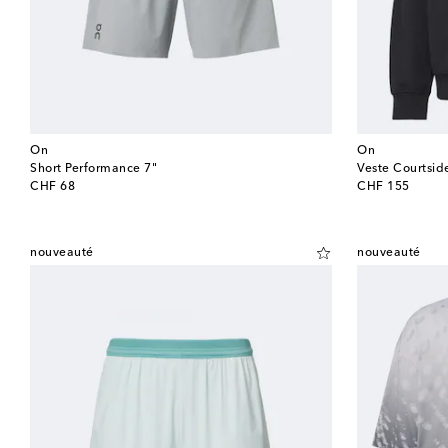
On
On
Short Performance 7"
Veste Courtsid
original price
original price
CHF 68
CHF 155
nouveauté
nouveauté