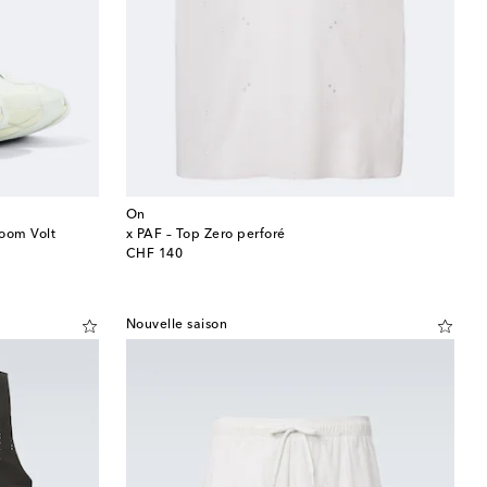
On
oom Volt
x PAF – Top Zero perforé
original price
CHF 140
Nouvelle saison