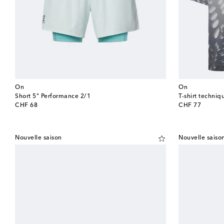
On
On
Short 5" Performance 2/1
T-shirt techni
original price
original price
CHF 68
CHF 77
Nouvelle saison
Nouvelle saiso