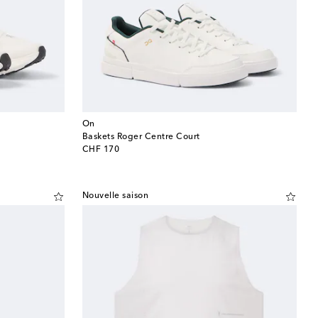
On
Baskets Roger Centre Court
original price
CHF 170
Nouvelle saison