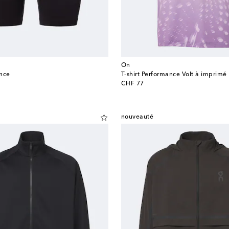
On
ance
T-shirt Performance Volt à imprimé
original price
CHF 77
nouveauté