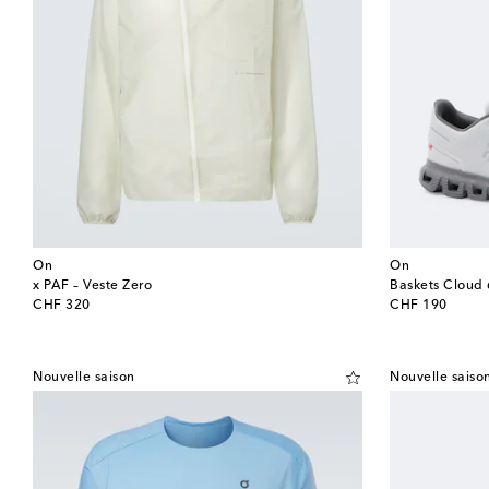
On
On
x PAF – Veste Zero
Baskets Cloud 
original price
original price
CHF 320
CHF 190
Nouvelle saison
Nouvelle saiso