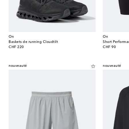
On
On
Baskets de running Cloudtilt
Short Perform
original price
original price
CHF 220
CHF 90
nouveauté
nouveauté