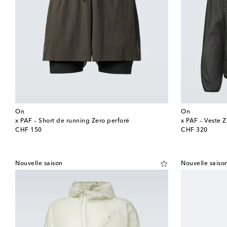
On
On
x PAF – Short de running Zero perforé
x PAF – Veste 
original price
original price
CHF 150
CHF 320
Nouvelle saison
Nouvelle saiso