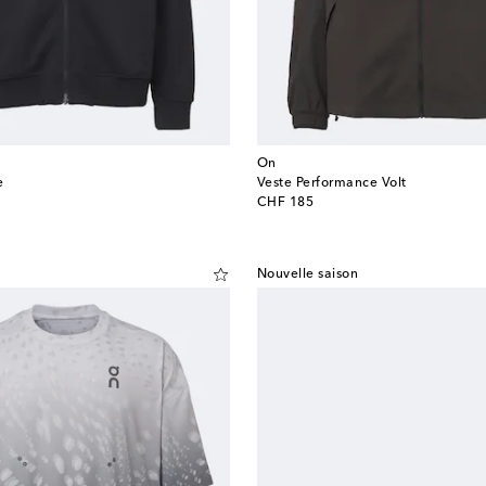
On
e
Veste Performance Volt
original price
CHF 185
Nouvelle saison