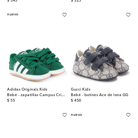
original price
original price
$ 345
$ 325
nuevo
Adidas Originals Kids
Gucci Kids
Bebé - zapatillas Campus Crib de ante
Bebé - botines Ace de lona GG
original price
original price
$ 55
$ 450
nuevo