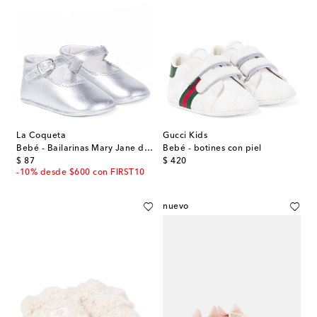
La Coqueta
Gucci Kids
Bebé - Bailarinas Mary Jane de piel metalizada
Bebé - botines con piel
original price
original price
$ 87
$ 420
-10% desde $600 con FIRST10
nuevo