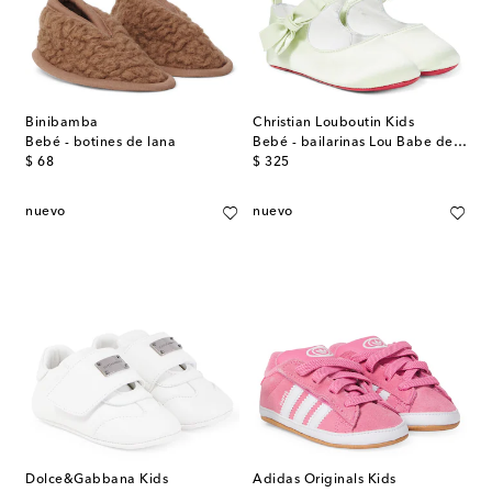
Binibamba
Christian Louboutin Kids
Bebé - botines de lana
Bebé - bailarinas Lou Babe de crepé de satén
original price
original price
$ 68
$ 325
nuevo
nuevo
Dolce&Gabbana Kids
Adidas Originals Kids