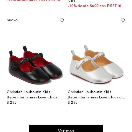
-10% desde $600 con FIRST10
original price
$ 81
-10% desde $600 con FIRST10
nuevo
Christian Louboutin Kids
Christian Louboutin Kids
Bebé - bailarinas Love Chick
Bebé - bailarinas Love Chick de piel metalizadas
original price
original price
$ 295
$ 295
Ver más