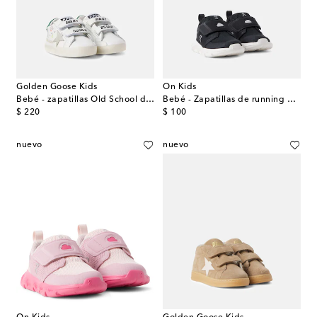
Golden Goose Kids
On Kids
Bebé - zapatillas Old School de piel
Bebé - Zapatillas de running Cloud Dash
original price
original price
$ 220
$ 100
nuevo
nuevo