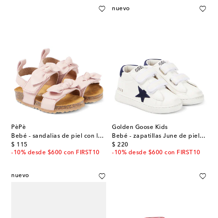
nuevo
PèPè
Golden Goose Kids
Bebé - sandalias de piel con lazo
Bebé - zapatillas June de piel y ante
original price
original price
$ 115
$ 220
-10% desde $600 con FIRST10
-10% desde $600 con FIRST10
nuevo