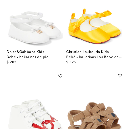
Dolce&Gabbana Kids
Christian Louboutin Kids
Bebé - bailarinas de piel
Bebé - bailarinas Lou Babe de crepé de satén
original price
original price
$ 282
$ 325