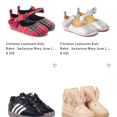
Christian Louboutin Kids
Christian Louboutin Kids
Bebé - bailarinas Mary Jane Lou Babe a cuadros
Bebé - bailarinas Mary Jane Lou Babe de piel
original price
original price
$ 325
$ 325