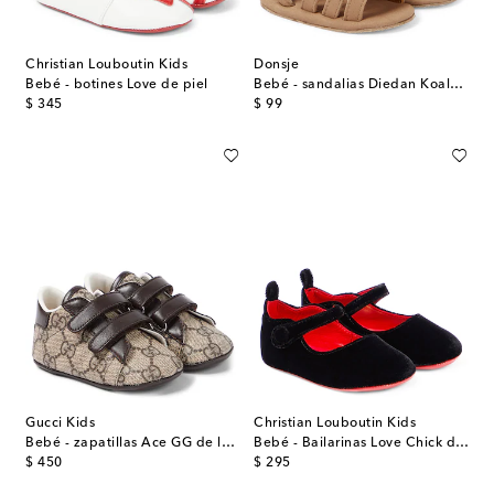
Christian Louboutin Kids
Donsje
Bebé - botines Love de piel
Bebé - sandalias Diedan Koala de piel
original price
original price
$ 345
$ 99
Gucci Kids
Christian Louboutin Kids
Bebé - zapatillas Ace GG de lona
Bebé - Bailarinas Love Chick de terciopelo
original price
original price
$ 450
$ 295