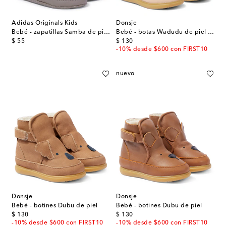
Adidas Originals Kids
Donsje
Bebé - zapatillas Samba de piel con ante
Bebé - botas Wadudu de piel con borrego
original price
original price
$ 55
$ 130
-10% desde $600 con FIRST10
nuevo
Donsje
Donsje
Bebé - botines Dubu de piel
Bebé - botines Dubu de piel
original price
original price
$ 130
$ 130
-10% desde $600 con FIRST10
-10% desde $600 con FIRST10