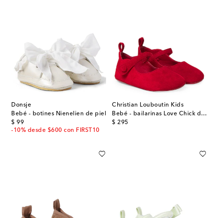
Donsje
Christian Louboutin Kids
Bebé - botines Nienelien de piel
Bebé - bailarinas Love Chick de ante
original price
original price
$ 99
$ 295
-10% desde $600 con FIRST10