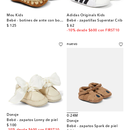
Mou Kids
Adidas Originals Kids
Bebé - botines de ante con borrego
Bebé - zapatillas Superstar Crib
original price
original price
$ 125
$ 62
-10% desde $600 con FIRST10
nuevo
Donsje
0-24M
Bebé - zapatos Lonny de piel
Donsje
original price
$ 100
Bebé - zapatos Spark de piel