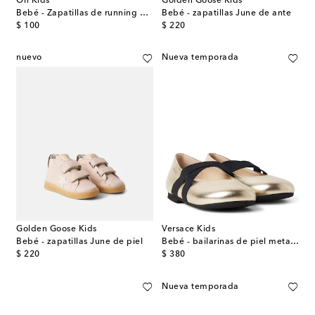
On Kids
Golden Goose Kids
Bebé - Zapatillas de running Cloud Dash
Bebé - zapatillas June de ante
original price
original price
$ 100
$ 220
nuevo
Nueva temporada
Golden Goose Kids
Versace Kids
Bebé - zapatillas June de piel
Bebé - bailarinas de piel metalizada
original price
original price
$ 220
$ 380
Nueva temporada