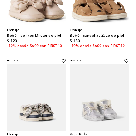
Donsje
Donsje
Bebé - botines Mileau de piel
Bebé - sandalias Zazo de piel
original price
original price
$ 120
$ 130
-10% desde $600 con FIRST10
-10% desde $600 con FIRST10
nuevo
nuevo
Donsje
Veja Kids