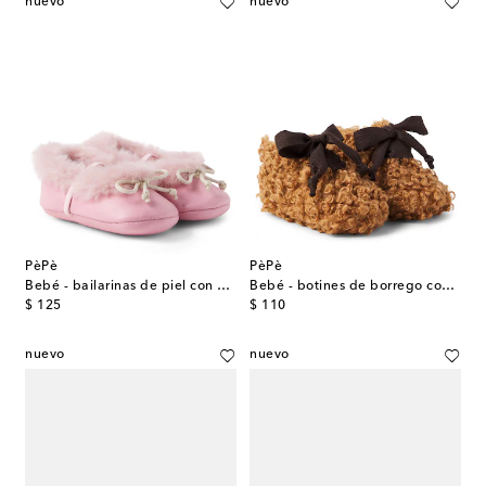
nuevo
nuevo
PèPè
PèPè
Bebé - bailarinas de piel con borrego
Bebé - botines de borrego con lazo
original price
original price
$ 125
$ 110
nuevo
nuevo