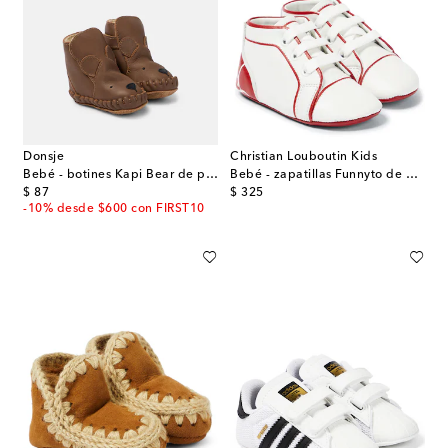
Donsje
Christian Louboutin Kids
Bebé - botines Kapi Bear de piel
Bebé - zapatillas Funnyto de piel
original price
original price
$ 87
$ 325
-10% desde $600 con FIRST10