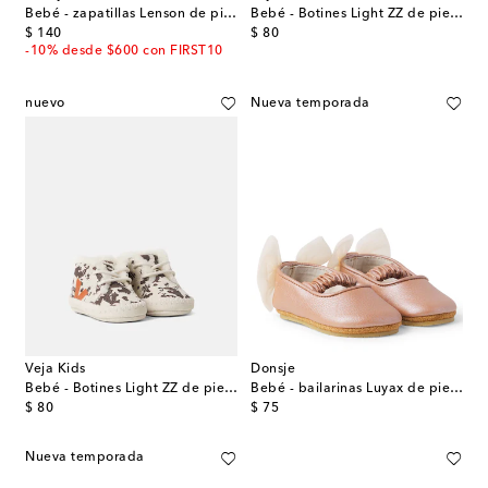
Bebé - zapatillas Lenson de piel con lazo
Bebé - Botines Light ZZ de piel metalizados
original price
original price
$ 140
$ 80
-10% desde $600 con FIRST10
nuevo
Nueva temporada
Veja Kids
Donsje
Bebé - Botines Light ZZ de piel estampados
Bebé - bailarinas Luyax de piel metalizada
original price
original price
$ 80
$ 75
Nueva temporada