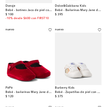
Donsje
Dolce&Gabbana Kids
Bebé - botines Jacx de piel con flecos
Bebé - Bailarinas Mary Jane de piel acolchadas
original price
original price
$ 100
$ 395
-10% desde $600 con FIRST10
nuevo
nuevo
PèPè
Burberry Kids
Bebé - bailarinas Mary Jane de terciopelo
Bebé - Zapatillas de piel con Burberry Check
original price
original price
$ 120
$ 375