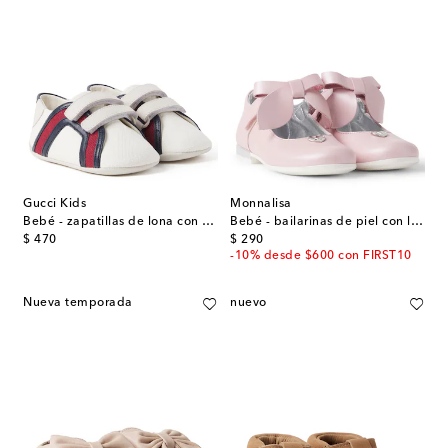
Gucci Kids
Monnalisa
Bebé - zapatillas de lona con ante
Bebé - bailarinas de piel con lazo
original price
original price
$ 470
$ 290
-10% desde $600 con FIRST10
Nueva temporada
nuevo