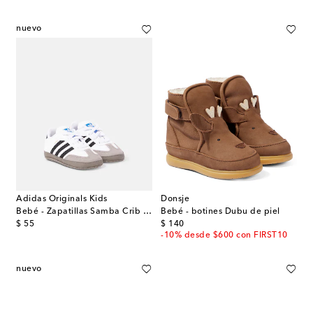
nuevo
Adidas Originals Kids
Donsje
Bebé - Zapatillas Samba Crib de piel
Bebé - botines Dubu de piel
original price
original price
$ 55
$ 140
-10% desde $600 con FIRST10
nuevo