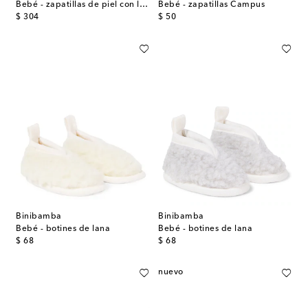
Bebé - zapatillas de piel con logo
Bebé - zapatillas Campus
original price
original price
$ 304
$ 50
Binibamba
Binibamba
Bebé - botines de lana
Bebé - botines de lana
original price
original price
$ 68
$ 68
nuevo