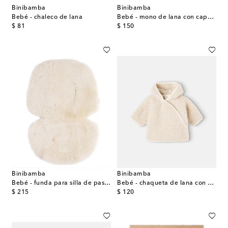
Binibamba
Binibamba
Bebé - chaleco de lana
Bebé - mono de lana con capucha
original price
original price
$ 81
$ 150
Binibamba
Binibamba
Bebé - funda para silla de paseo Snuggler® de borrego
Bebé - chaqueta de lana con capucha
original price
original price
$ 215
$ 120