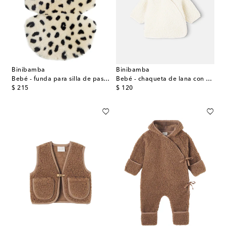
Binibamba
Binibamba
Bebé - funda para silla de paseo Snuggler® de borrego estampado
Bebé - chaqueta de lana con capucha
original price
original price
$ 215
$ 120