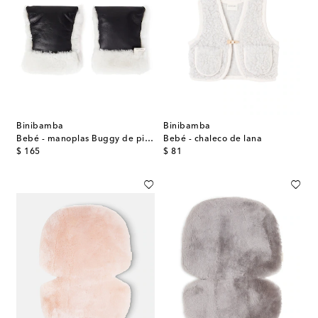
Binibamba
Binibamba
Bebé - manoplas Buggy de piel y borrego
Bebé - chaleco de lana
original price
original price
$ 165
$ 81