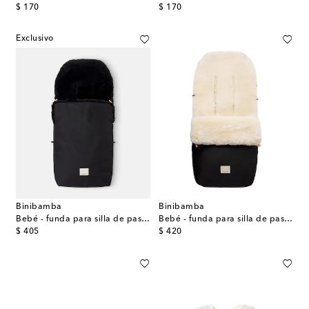
original price
original price
$ 170
$ 170
Exclusivo
Binibamba
Binibamba
Bebé - funda para silla de paseo Puffmuff® de borrego
Bebé - funda para silla de paseo Puffmuff® de borrego
original price
original price
$ 405
$ 420