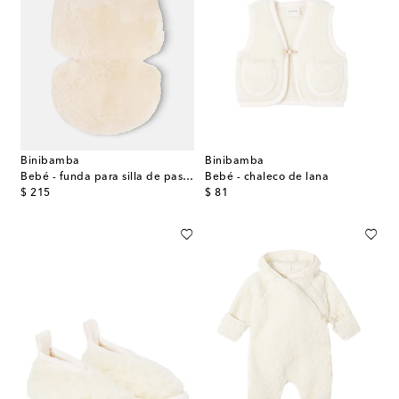
Binibamba
Binibamba
Bebé - funda para silla de paseo Snuggler® de borrego
Bebé - chaleco de lana
original price
original price
$ 215
$ 81