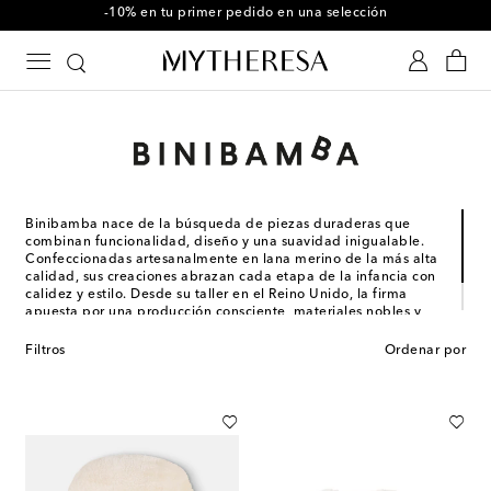
Usa el código FIRST10 en compras superiores a $600
Binibamba nace de la búsqueda de piezas duraderas que
combinan funcionalidad, diseño y una suavidad inigualable.
Confeccionadas artesanalmente en lana merino de la más alta
calidad, sus creaciones abrazan cada etapa de la infancia con
calidez y estilo. Desde su taller en el Reino Unido, la firma
apuesta por una producción consciente, materiales nobles y
una estética cuidada que celebra la individualidad, el vínculo
familiar y la belleza de los primeros momentos.
Filtros
Ordenar por