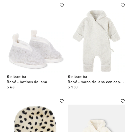
Binibamba
Binibamba
Bebé - botines de lana
Bebé - mono de lana con capucha
original price
original price
$ 68
$ 150