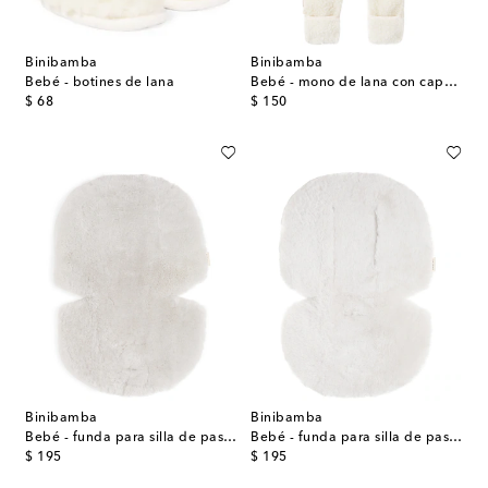
Binibamba
Binibamba
Bebé - botines de lana
Bebé - mono de lana con capucha
original price
original price
$ 68
$ 150
Binibamba
Binibamba
Bebé - funda para silla de paseo Snuggler® de borrego
Bebé - funda para silla de paseo Snuggler® de borrego
original price
original price
$ 195
$ 195