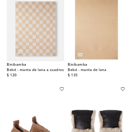
Binibamba
Binibamba
Bebé - manta de lana a cuadros
Bebé - manta de lana
original price
original price
$ 120
$ 135