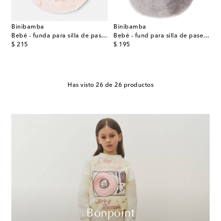
Binibamba
Binibamba
Bebé - funda para silla de paseo Snuggler® de borrego
Bebé - fund para silla de paseo Snuggler® de borrego
original price
original price
$ 215
$ 195
Has visto 26 de 26 productos
Bonpoint