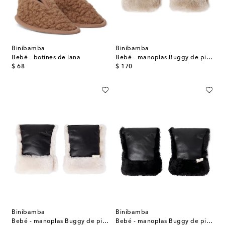
Binibamba
Binibamba
Bebé - botines de lana
Bebé - manoplas Buggy de piel y borrego
original price
original price
$ 68
$ 170
Binibamba
Binibamba
Bebé - manoplas Buggy de piel y borrego
Bebé - manoplas Buggy de piel y borrego