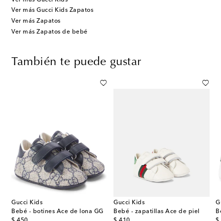
Ver más Gucci Kids Zapatos
Ver más Zapatos
Ver más Zapatos de bebé
También te puede gustar
Gucci Kids
Gucci Kids
G
 Jane Lou Babe a cuadros
Bebé - botines Ace de lona GG
Bebé - zapatillas Ace de piel
B
original price
original price
or
$ 450
$ 410
$