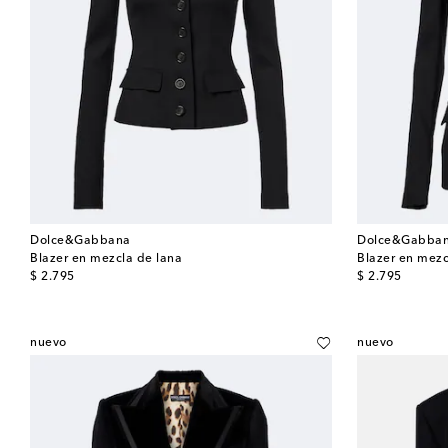
Dolce&Gabbana
Dolce&Gabba
Blazer en mezcla de lana
Blazer en mezc
original price
original price
$ 2.795
$ 2.795
nuevo
nuevo