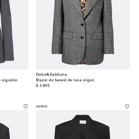
Dolce&Gabbana
e algodón
Blazer de tweed de lana virgen
original price
$ 3.895
nuevo