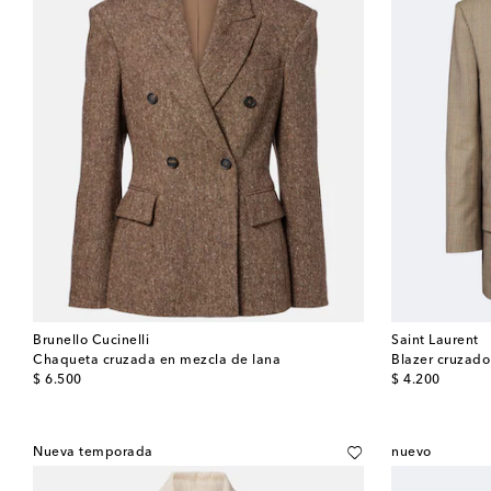
Brunello Cucinelli
Saint Laurent
Chaqueta cruzada en mezcla de lana
original price
original price
$ 6.500
$ 4.200
Nueva temporada
nuevo