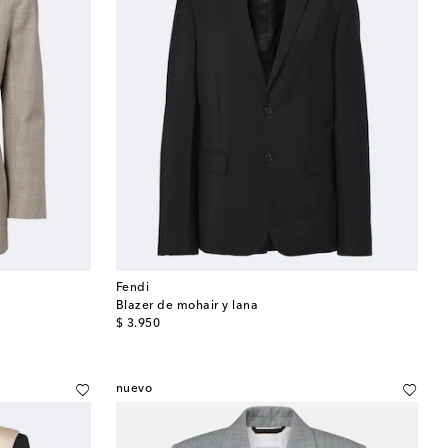
Fendi
Blazer de mohair y lana
original price
$ 3.950
nuevo