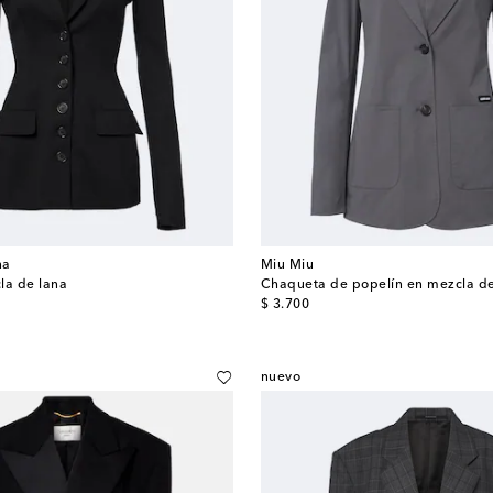
na
Miu Miu
la de lana
Chaqueta de popelín en mezcla d
original price
$ 3.700
nuevo