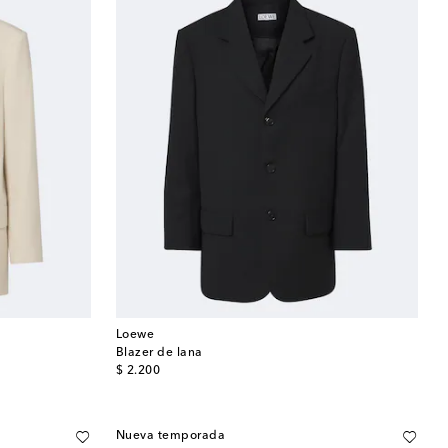
Loewe
Blazer de lana
original price
$ 2.200
Nueva temporada