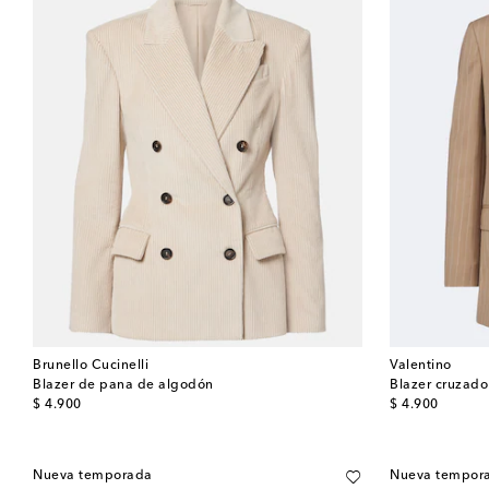
Brunello Cucinelli
Valentino
Blazer de pana de algodón
original price
original price
$ 4.900
$ 4.900
Nueva temporada
Nueva tempor