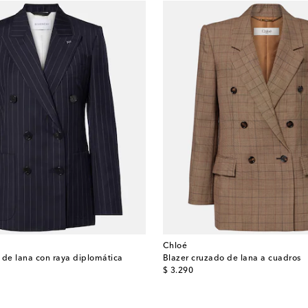
Chloé
 de lana con raya diplomática
Blazer cruzado de lana a cuadros
original price
$ 3.290