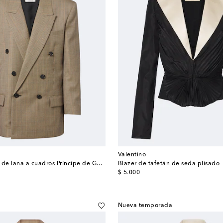
Valentino
Blazer cruzado de lana a cuadros Príncipe de Gales
Blazer de tafetán de seda plisado
original price
$ 5.000
Nueva temporada