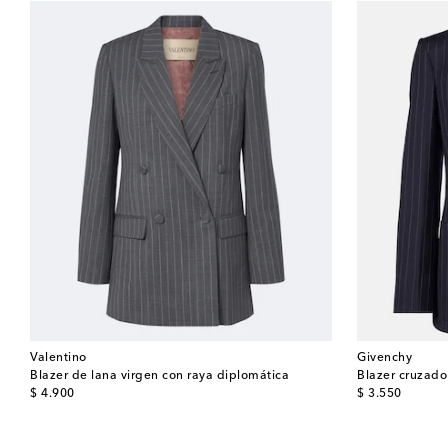
Valentino
Givenchy
Blazer de lana virgen con raya diplomática
Blazer cruzado
original price
original price
$ 4.900
$ 3.550