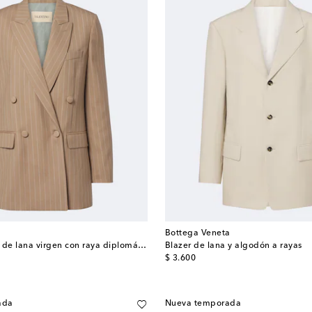
Bottega Veneta
Blazer cruzado de lana virgen con raya diplomática
Blazer de lana y algodón a rayas
original price
$ 3.600
ada
Nueva temporada