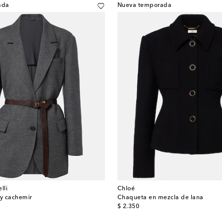
ada
Nueva temporada
lli
Chloé
 y cachemir
Chaqueta en mezcla de lana
original price
$ 2.350