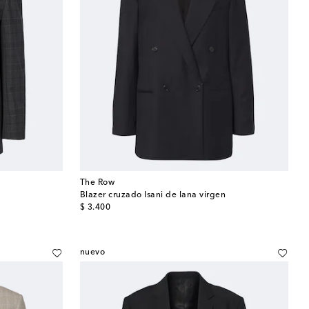
The Row
Blazer cruzado Isani de lana virgen
original price
$ 3.400
nuevo