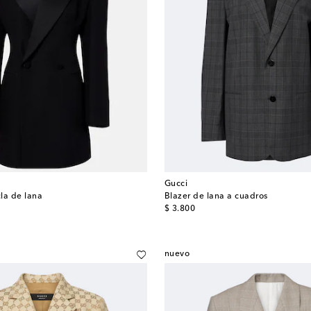
Gucci
la de lana
Blazer de lana a cuadros
original price
$ 3.800
nuevo