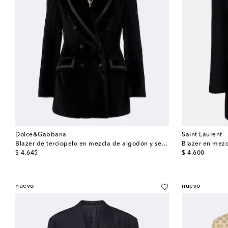
Dolce&Gabbana
Saint Laurent
Blazer de terciopelo en mezcla de algodón y seda
Blazer en mezc
original price
original price
$ 4.645
$ 4.600
nuevo
nuevo