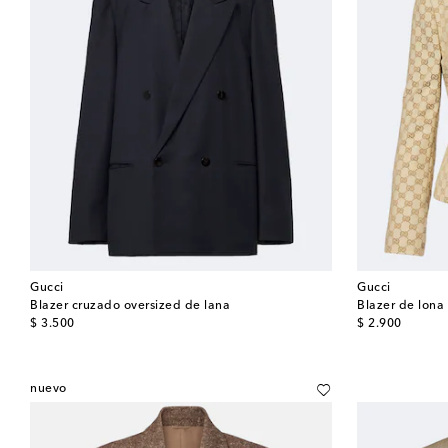
Gucci
Gucci
Blazer cruzado oversized de lana
Blazer de lon
original price
original price
$ 3.500
$ 2.900
nuevo