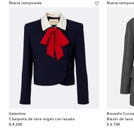
Nueva temporada
Nueva tempor
Valentino
Brunello Cucine
Chaqueta de lana virgen con lazada
Blazer de lana
original price
original price
$ 4.200
$ 6.700