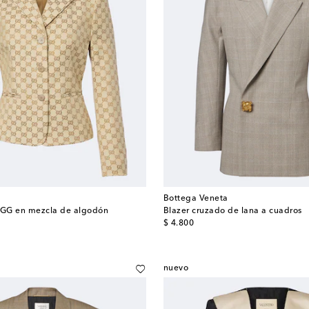
Bottega Veneta
a GG en mezcla de algodón
Blazer cruzado de lana a cuadros
original price
$ 4.800
nuevo