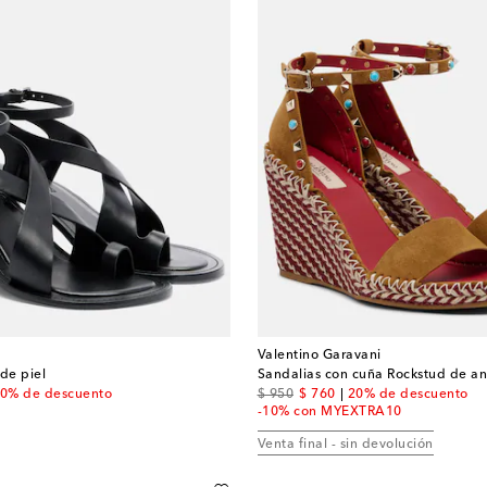
Valentino Garavani
de piel
Sandalias con cuña Rockstud de an
 price
original price
discount price
0% de descuento
$ 950
$ 760
20% de descuento
-10% con MYEXTRA10
Venta final - sin devolución