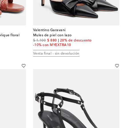
Valentino Garavani
lique floral
Mules de piel con lazo
original price
discount price
$ 1.100
$ 880
20% de descuento
-10% con MYEXTRA10
Venta final - sin devolución