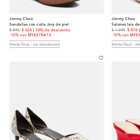
Jimmy Choo
Jimmy Choo
Sandalias con cuña Jory de piel
Salones Ixia d
original price
discount price
original price
discou
$ 895
$ 626
30% de descuento
$ 1.095
$ 876
-10% con MYEXTRA10
-10% con MYE
Venta final - sin devolución
Venta final - s