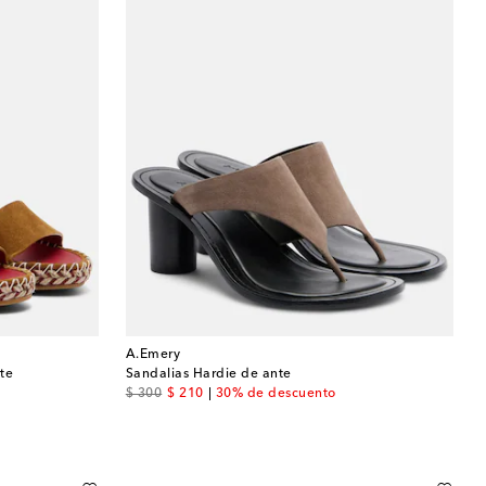
A.Emery
te
Sandalias Hardie de ante
original price
discount price
$ 300
$ 210
30% de descuento