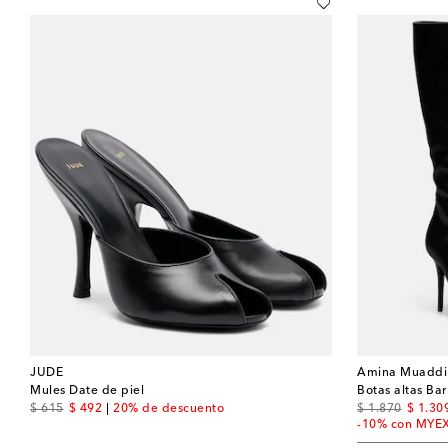
JUDE
Amina Muaddi
Mules Date de piel
Botas altas Ba
original price
discount price
original price
discou
$ 615
$ 492
20% de descuento
$ 1.870
$ 1.30
-10% con MYE