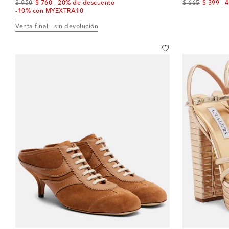
original price
discount price
original price
discount
$ 950
$ 760
20% de descuento
$ 665
$ 399
4
-10% con MYEXTRA10
Venta final - sin devolución