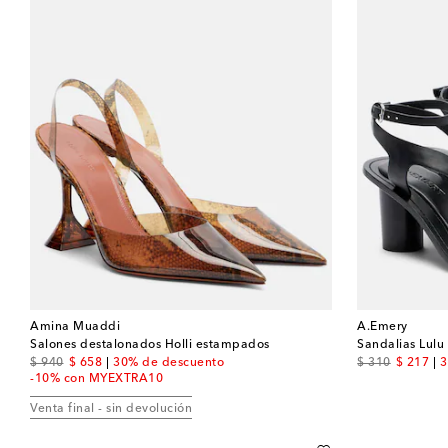
Amina Muaddi
A.Emery
Salones destalonados Holli estampados
Sandalias Lulu 
original price
discount price
original price
discount
$ 940
$ 658
30% de descuento
$ 310
$ 217
3
-10% con MYEXTRA10
Venta final - sin devolución