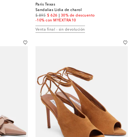
Paris Texas
Sandalias Lidia de charol
original price
discount price
$ 895
$ 626
30% de descuento
-10% con MYEXTRA10
Venta final - sin devolución