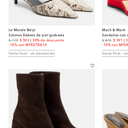
Le Monde Béryl
Mach & Mach
Salones Dakota de piel grabada
original price
discount price
original price
discount
$ 719
$ 503
30% de descuento
$ 845
$ 591
3
-10% con MYEXTRA10
-10% con MYE
Venta final - sin devolución
Venta final - s