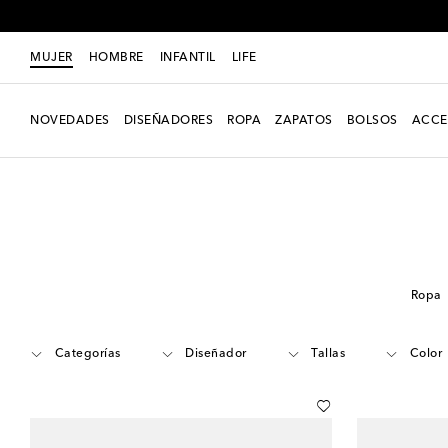
MUJER
HOMBRE
INFANTIL
LIFE
NOVEDADES
DISEÑADORES
ROPA
ZAPATOS
BOLSOS
ACCE
Mujer
Rebajas
Temporada pasada
Zapatos
Zapatos de tacón
Ropa
Categorías
Diseñador
Tallas
Color