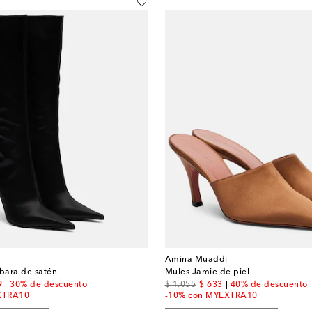
Amina Muaddi
rbara de satén
Mules Jamie de piel
nt price
original price
discount price
9
30% de descuento
$ 1.055
$ 633
40% de descuento
XTRA10
-10% con MYEXTRA10