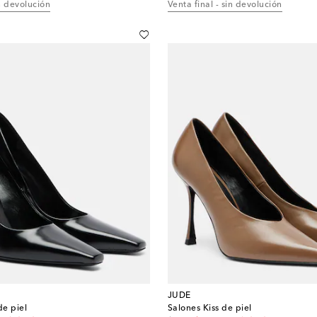
in devolución
Venta final - sin devolución
JUDE
e piel
Salones Kiss de piel