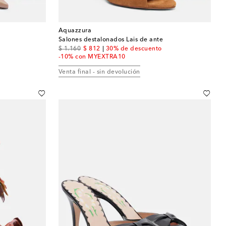
Aquazzura
Salones destalonados Lais de ante
original price
discount price
$ 1.160
$ 812
30% de descuento
-10% con MYEXTRA10
Venta final - sin devolución