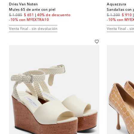
Dries Van Noten
Aquazzura
Mules 65 de ante con piel
Sandalias con
original price
discount price
original price
discou
$ 1.085
$ 651
40% de descuento
$ 1.300
$ 910
-10% con MYEXTRA10
-10% con MYE
Venta final - sin devolución
Venta final - s