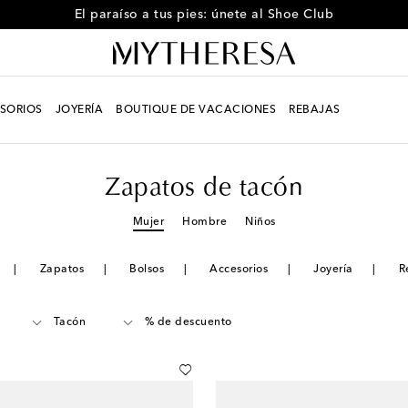
El paraíso a tus pies: únete al Shoe Club
SORIOS
JOYERÍA
BOUTIQUE DE VACACIONES
REBAJAS
Zapatos de tacón
Mujer
Hombre
Niños
Zapatos
Bolsos
Accesorios
Joyería
R
Tacón
% de descuento