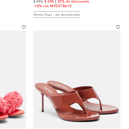
original price
discount price
$ 995
$ 696
30% de descuento
-10% con MYEXTRA10
Venta final - sin devolución