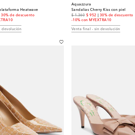
Aquazzura
 plataforma Heatwave
Sandalias Cherry Kiss con piel
nt price
original price
discount price
30% de descuento
$ 1.360
$ 952
30% de descuento
XTRA10
-10% con MYEXTRA10
in devolución
Venta final - sin devolución