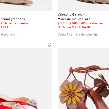
Valentino Garavani
e charol grabados
Mules de piel con lazo
nt price
original price
discount price
20% de descuento
$ 1.100
$ 880
20% de descuento
XTRA10
-10% con MYEXTRA10
in devolución
Venta final - sin devolución