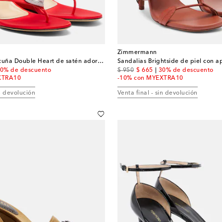
Zimmermann
Sandalias con cuña Double Heart de satén adornadas
Sandalias Brightside de piel con ap
 price
original price
discount price
0% de descuento
$ 950
$ 665
30% de descuento
XTRA10
-10% con MYEXTRA10
in devolución
Venta final - sin devolución