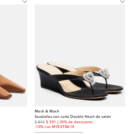
Mach & Mach
Sandalias con cuña Double Heart de satén
original price
discount price
$ 845
$ 591
30% de descuento
-10% con MYEXTRA10