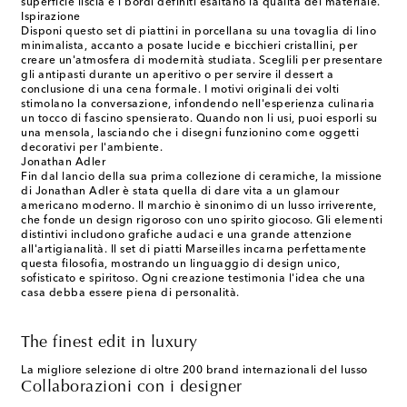
superficie liscia e i bordi definiti esaltano la qualità del materiale.
Ispirazione
Disponi questo set di piattini in porcellana su una tovaglia di lino
minimalista, accanto a posate lucide e bicchieri cristallini, per
creare un'atmosfera di modernità studiata. Sceglili per presentare
gli antipasti durante un aperitivo o per servire il dessert a
conclusione di una cena formale. I motivi originali dei volti
stimolano la conversazione, infondendo nell'esperienza culinaria
un tocco di fascino spensierato. Quando non li usi, puoi esporli su
una mensola, lasciando che i disegni funzionino come oggetti
decorativi per l'ambiente.
Jonathan Adler
Fin dal lancio della sua prima collezione di ceramiche, la missione
di Jonathan Adler è stata quella di dare vita a un glamour
americano moderno. Il marchio è sinonimo di un lusso irriverente,
che fonde un design rigoroso con uno spirito giocoso. Gli elementi
distintivi includono grafiche audaci e una grande attenzione
all'artigianalità. Il set di piatti Marseilles incarna perfettamente
questa filosofia, mostrando un linguaggio di design unico,
sofisticato e spiritoso. Ogni creazione testimonia l'idea che una
casa debba essere piena di personalità.
The finest edit in luxury
La migliore selezione di oltre 200 brand internazionali del lusso
Collaborazioni con i designer