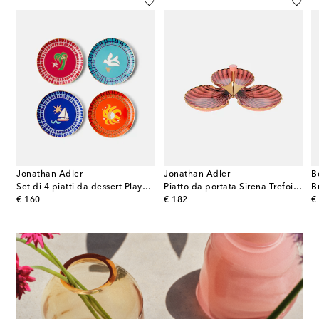
Jonathan Adler
Jonathan Adler
B
ical Fruits Papaya in terracotta
Set di 4 piatti da dessert Playa in porcellana
Piatto da portata Sirena Trefoil in porcellana
B
original price
original price
or
€ 160
€ 182
€