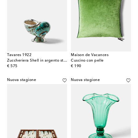
Tavares 1922
Maison de Vacances
Zuccheriera Shell in argento sterling
Cuscino con pelle
original price
original price
€ 575
€ 190
Nuova stagione
Nuova stagione