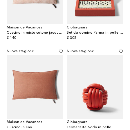
Maison de Vacances
Giobagnara
Cuscino in misto cotone jacquard
Set da domino Parma in pelle e noce
original price
original price
€ 140
€ 305
Nuova stagione
Nuova stagione
Maison de Vacances
Giobagnara
Cuscino in lino
Fermacarte Nodo in pelle