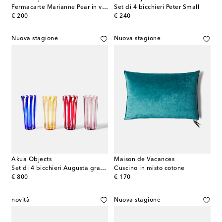
Fermacarte Marianne Pear in vetro
Set di 4 bicchieri Peter Small
original price
original price
€ 200
€ 240
Nuova stagione
Nuova stagione
Akua Objects
Maison de Vacances
Set di 4 bicchieri Augusta grandi a righe
Cuscino in misto cotone
original price
original price
€ 800
€ 170
novità
Nuova stagione