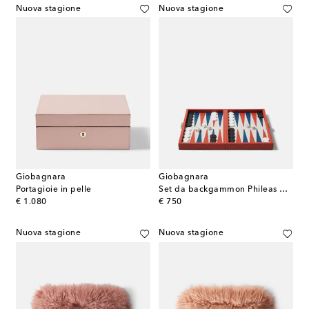
Nuova stagione
Nuova stagione
Giobagnara
Giobagnara
Portagioie in pelle
Set da backgammon Phileas Miniature in pelle
original price
original price
€ 1.080
€ 750
Nuova stagione
Nuova stagione