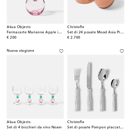
Akua Objects
Christofle
Fermacarte Marianne Apple in vetro
Set di 24 posate Mood Asia Precious
original price
original price
€ 200
€ 2.700
Nuova stagione
Akua Objects
Christofle
Set di 4 bicchieri da vino Noam
Set di posate Pompon placcato argento