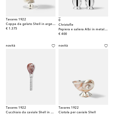
Tavares 1922
0
Coppa da gelato Shell in argento sterling
Christofle
original price
€ 1.375
Pepiera e saliera Albi in metallo placcato argento
original price
€ 400
novità
novità
Tavares 1922
Tavares 1922
Cucchiaio da caviale Shell in argento sterling
Ciotola per caviale Shell