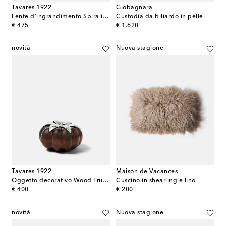
Tavares 1922
Giobagnara
Lente d'ingrandimento Spiralis in argento sterling e conchiglia
Custodia da biliardo in pelle
original price
original price
€ 475
€ 1.620
novità
Nuova stagione
Tavares 1922
Maison de Vacances
Oggetto decorativo Wood Fruits in argento
Cuscino in shearling e lino
original price
original price
€ 400
€ 200
novità
Nuova stagione