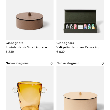
Giobagnara
Giobagnara
Scatola Harris Small in pelle
Valigetta da poker Parma in pelle
original price
original price
€ 230
€ 630
Nuova stagione
Nuova stagione