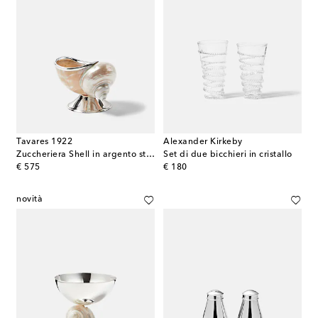
Tavares 1922
Alexander Kirkeby
Zuccheriera Shell in argento sterling e conchiglia
Set di due bicchieri in cristallo
original price
original price
€ 575
€ 180
novità