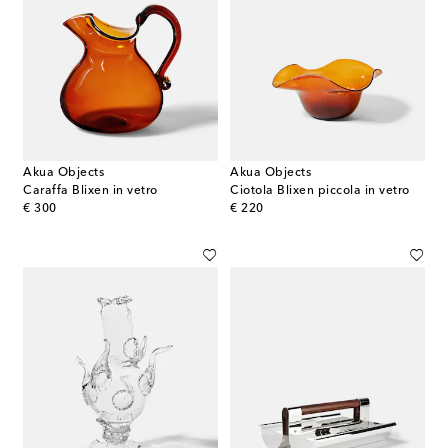
Akua Objects
Akua Objects
Caraffa Blixen in vetro
Ciotola Blixen piccola in vetro
original price
original price
€ 300
€ 220