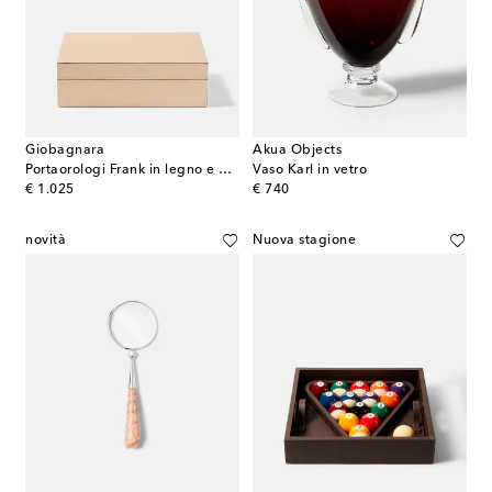
Giobagnara
Akua Objects
Portaorologi Frank in legno e pelle
Vaso Karl in vetro
original price
original price
€ 1.025
€ 740
novità
Nuova stagione