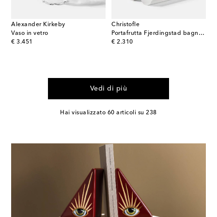
Alexander Kirkeby
Christofle
Vaso in vetro
Portafrutta Fjerdingstad bagnato in argento by Christian Fjerdingsta
original price
original price
€ 3.451
€ 2.310
Vedi di più
Hai visualizzato 60 articoli su 238