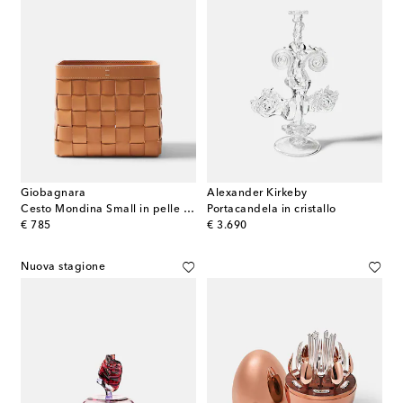
Giobagnara
Alexander Kirkeby
Cesto Mondina Small in pelle intrecciata
Portacandela in cristallo
original price
original price
€ 785
€ 3.690
Nuova stagione