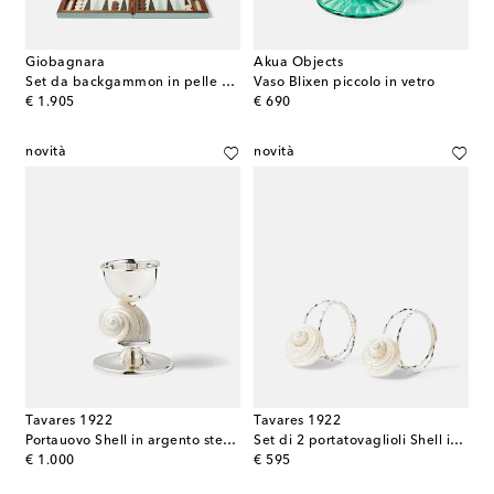
Giobagnara
Akua Objects
Set da backgammon in pelle e legno
Vaso Blixen piccolo in vetro
original price
original price
€ 1.905
€ 690
novità
novità
Tavares 1922
Tavares 1922
Portauovo Shell in argento sterling
Set di 2 portatovaglioli Shell in argento sterling
original price
original price
€ 1.000
€ 595