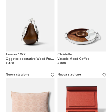
Tavares 1922
Christofle
Oggetto decorativo Wood Fruits in argento sterling e legno
Vassoio Mood Coffee
original price
original price
€ 400
€ 800
Nuova stagione
Nuova stagione