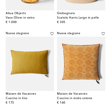
Akua Objects
Giobagnara
Vaso Oliver in vetro
Scatola Harris Large in pelle
original price
original price
€ 1.000
€ 305
Nuova stagione
Nuova stagione
Maison de Vacances
Maison de Vacances
Cuscino in lino
Cuscino in misto cotone
original price
original price
€ 175
€ 160