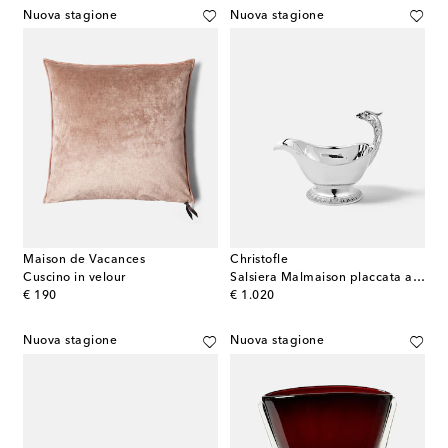
Nuova stagione
Nuova stagione
Maison de Vacances
Christofle
Cuscino in velour
Salsiera Malmaison placcata argento
original price
original price
€ 190
€ 1.020
Nuova stagione
Nuova stagione