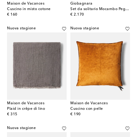
Maison de Vacances
Giobagnara
Cuscino in misto cotone
Set da solitario Mocambo Peg in noce
original price
original price
€ 160
€ 2.170
Nuova stagione
Nuova stagione
Maison de Vacances
Maison de Vacances
Plaid in crêpe di lino
Cuscino con pelle
original price
original price
€ 315
€ 190
Nuova stagione