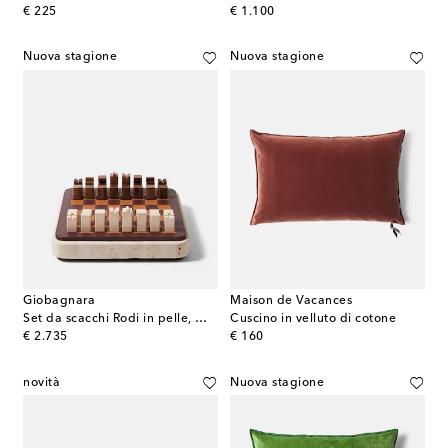
original price
original price
€ 225
€ 1.100
Nuova stagione
Nuova stagione
Giobagnara
Maison de Vacances
Set da scacchi Rodi in pelle, marmo e legno
Cuscino in velluto di cotone
original price
original price
€ 2.735
€ 160
novità
Nuova stagione