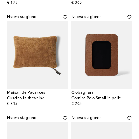
original price
original price
€ 175
€ 305
Nuova stagione
Nuova stagione
Maison de Vacances
Giobagnara
Cuscino in shearling
Cornice Polo Small in pelle
original price
original price
€ 315
€ 205
Nuova stagione
Nuova stagione