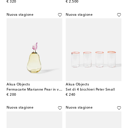
original price
original price
€ 320
€ 2.500
Nuova stagione
Nuova stagione
Akua Objects
Akua Objects
Fermacarte Marianne Pear in vetro
Set di 4 bicchieri Peter Small
original price
original price
€ 200
€ 240
Nuova stagione
Nuova stagione