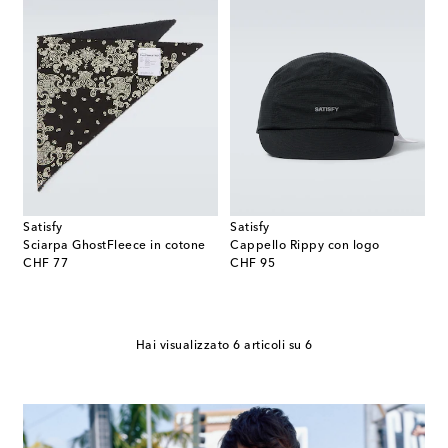
Satisfy
Satisfy
Sciarpa GhostFleece in cotone
Cappello Rippy con logo
original price
original price
CHF 77
CHF 95
Hai visualizzato 6 articoli su 6