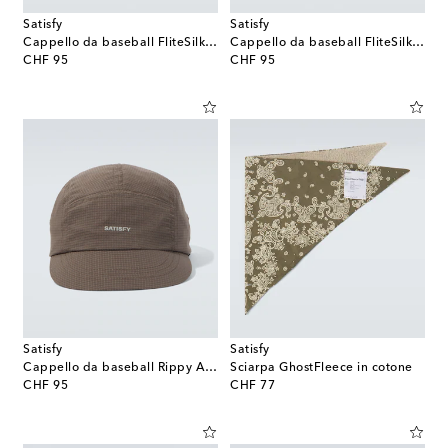
Satisfy
Satisfy
Cappello da baseball FliteSilk™ 5
Cappello da baseball FliteSilk™ 5
original price
original price
CHF 95
CHF 95
Satisfy
Satisfy
Cappello da baseball Rippy Air con logo
Sciarpa GhostFleece in cotone
original price
original price
CHF 95
CHF 77