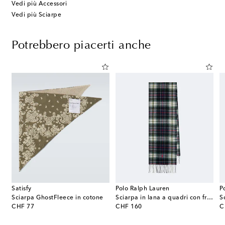
Vedi più Accessori
Vedi più Sciarpe
Potrebbero piacerti anche
Satisfy
Polo Ralph Lauren
P
 Ami de Cœur in lana a coste
Sciarpa GhostFleece in cotone
Sciarpa in lana a quadri con frange
original price
original price
or
CHF 77
CHF 160
C