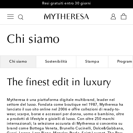
The finest edit in luxury
Chi siamo
Chi siamo
Sostenibilità
Stampa
Programm
The finest edit in luxury
Mytheresa è una piattaforma digitale multibrand, leader nel
settore del lusso. Fondata come boutique nel 1987, Mytheresa ha
lanciato il suo sito online nel 2006 e offre collezioni di ready-to-
wear, scarpe, borse e accessori per donna, uomo e bambino, oltre
a prodotti di lifestyle e gioielli di lusso. Con oltre 250 marchi
internazionali, la selezione accurata di Mytheresa si concentra su
brand come Bottega Veneta, Brunello Cucinelli, Dolce&Gabbana,