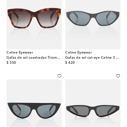
Celine Eyewear
Celine Eyewear
Gafas de sol cuadradas Triomphe
Gafas de sol cat-eye Celine 3 Dots
original price
original price
$ 550
$ 420