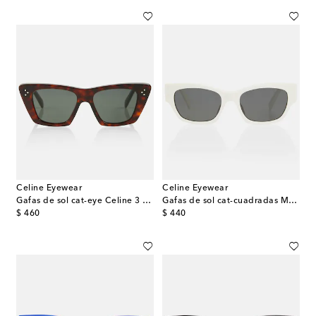
Celine Eyewear
Celine Eyewear
Gafas de sol cat-eye Celine 3 Dots
Gafas de sol cat-cuadradas Monochroms
original price
original price
$ 460
$ 440