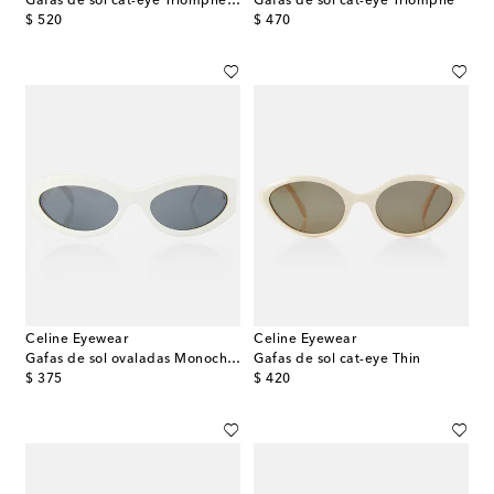
Gafas de sol cat-eye Triomphe 15
Gafas de sol cat-eye Triomphe
original price
original price
$ 520
$ 470
Celine Eyewear
Celine Eyewear
Gafas de sol ovaladas Monochroms
Gafas de sol cat-eye Thin
original price
original price
$ 375
$ 420