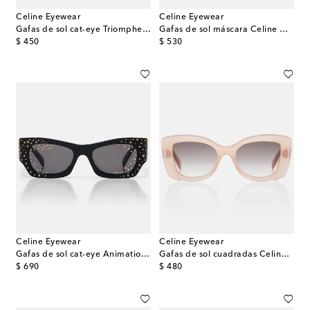
Celine Eyewear
Celine Eyewear
Gafas de sol cat-eye Triomphe Mini
Gafas de sol máscara Celine Défilé
original price
original price
$ 450
$ 530
Celine Eyewear
Celine Eyewear
Gafas de sol cat-eye Animation adornadas
Gafas de sol cuadradas Celine 3 Dots
original price
original price
$ 690
$ 480