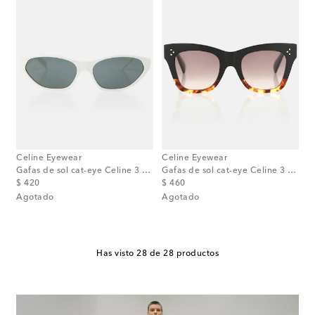
Celine Eyewear
Celine Eyewear
Gafas de sol cat-eye Celine 3 Dots
Gafas de sol cat-eye Celine 3 Dots
original price
original price
$ 420
$ 460
Agotado
Agotado
Has visto 28 de 28 productos