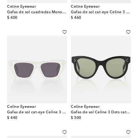
Celine Eyewear
Celine Eyewear
Gafas de sol cuadradas Monochroms
Gafas de sol cat-eye Celine 3 Dots
original price
original price
$ 400
$ 460
Celine Eyewear
Celine Eyewear
Gafas de sol cat-eye Celine 3 Dots
Gafas de sol Celine 3 Dots cat-eye
original price
original price
$ 440
$ 500