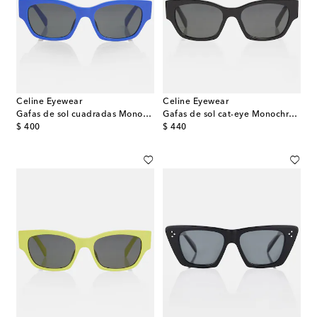
Celine Eyewear
Celine Eyewear
Gafas de sol cuadradas Monochroms
Gafas de sol cat-eye Monochroms
original price
original price
$ 400
$ 440