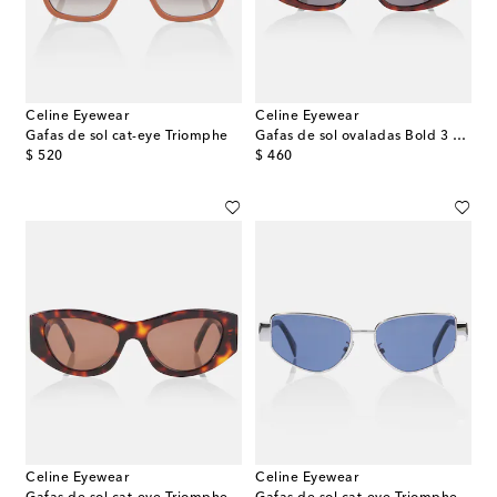
Celine Eyewear
Celine Eyewear
Gafas de sol cat-eye Triomphe
Gafas de sol ovaladas Bold 3 Dots
original price
original price
$ 520
$ 460
Celine Eyewear
Celine Eyewear