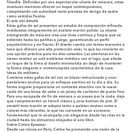
filosofía. Definidas por una espectacular silueta de máscara, estas
monturas marrones ofrecen un toque contemporáneo,
completando con autoridad tanto prendas de abrigo de sastre
como vestidos fluidos.
El arte del detalle
Estas gafas de sol presentan un estudio de composición refinada,
moldeadas íntegramente en acetato marrón pulido. La silueta
extragrande de máscara crea una línea continua y limpia que se
extiende hasta las patillas a juego, garantizando un perfil
arquitectónico y sin fisuras. El diseño cuenta con lentes marrones a
tono que ofrecen una alta protección solar, lo que las convierte en
una opción práctica para los días soleados. Las aberturas en las
sienes revelan un sutil emblema metálico con el logo, que añade
un toque de la firma al diseño minimalista sin dejar de mantener
la forma elegante e ininterrumpida característica de la casa.
Ideas de estilismo
Combina estas gafas de sol con un blazer estructurado y unos
pantalones anchos para un enfoque asertivo en tu día a día. Su
forma angular proporciona un contraste atractivo con la suave
caída de una blusa de seda o un jersey de cachemir de punto fino.
Para una escapada de fin de semana o un paseo por la costa, deja
que complementen un trench clásico y unos botines de piel. El
versátil tono marrón se adapta tanto a paletas neutras como a
colores más vibrantes, lo que las convierte en un accesorio
fundamental que te acompaña con elegancia desde las citas en la
ciudad hasta los almuerzos relajados al aire libre.
Sobre Celine Eyewear
Desde sus inicios en París, Celine ha promovido una visión de la