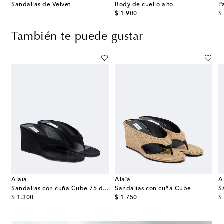
Sandalias de Velvet
Body de cuello alto
original price
or
$ 1.900
$
También te puede gustar
Alaïa
Alaïa
A
sebit
Sandalias con cuña Cube 75 de ante
Sandalias con cuña Cube
S
original price
original price
or
$ 1.300
$ 1.750
$