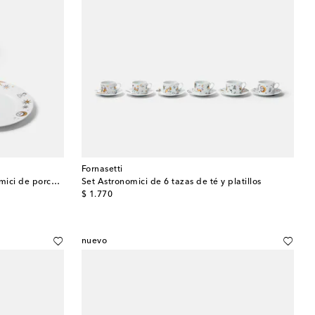
Fornasetti
Set de 12 platos de postre Astronomici de porcelana
Set Astronomici de 6 tazas de té y platillos
original price
$ 1.770
nuevo