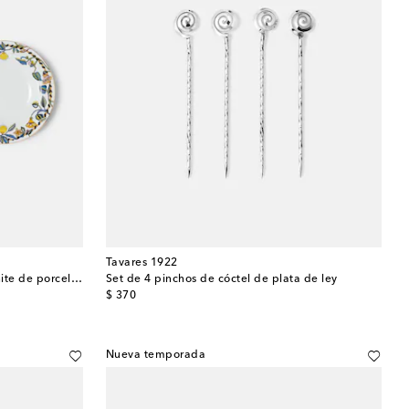
Tavares 1922
Set de 2 platos hondos Borboni White de porcelana
Set de 4 pinchos de cóctel de plata de ley
original price
$ 370
Nueva temporada