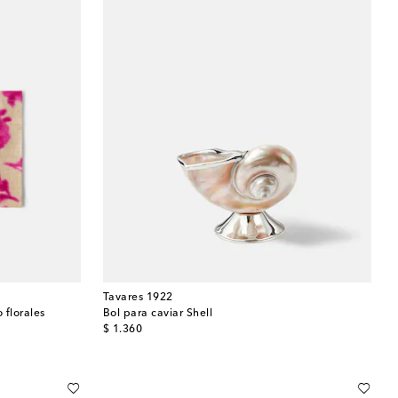
Tavares 1922
 florales
Bol para caviar Shell
original price
$ 1.360