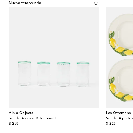
Nueva temporada
Akua Objects
Les-Ottomans
Set de 4 vasos Peter Small
Set de 4 plat
original price
original price
$ 295
$ 225