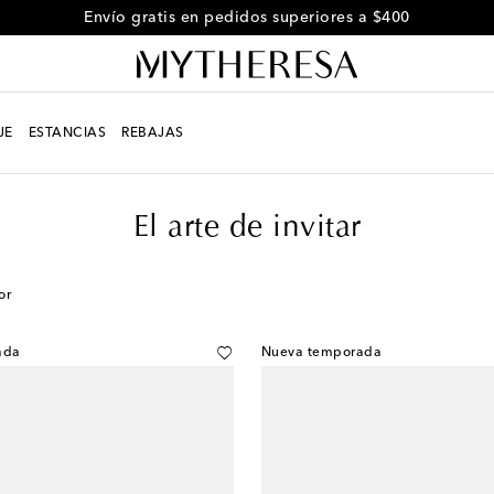
Envío gratis en pedidos superiores a $400
JE
ESTANCIAS
REBAJAS
El arte de invitar
or
ada
Nueva temporada