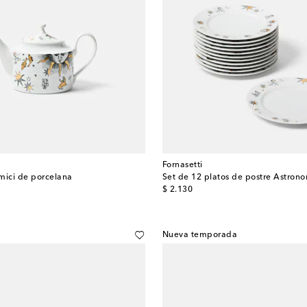
Fornasetti
mici de porcelana
original price
$ 2.130
Nueva temporada