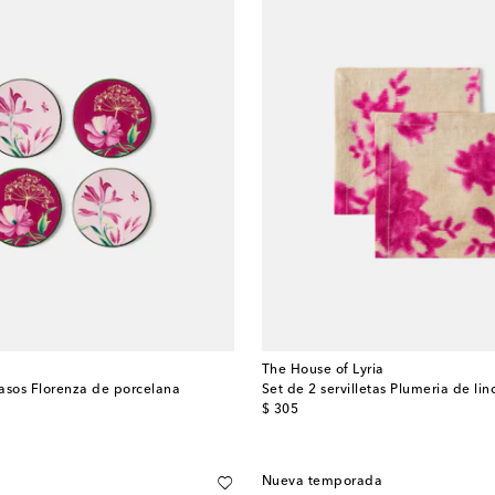
The House of Lyria
asos Florenza de porcelana
Set de 2 servilletas Plumeria de lino
original price
$ 305
Nueva temporada