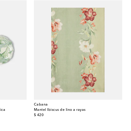
Cabana
ica
Mantel Ibiscus de lino a rayas
original price
$ 420