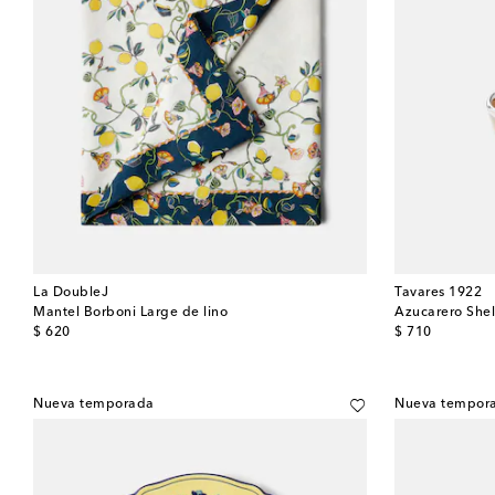
La DoubleJ
Tavares 1922
Mantel Borboni Large de lino
Azucarero Shel
original price
original price
$ 620
$ 710
Nueva temporada
Nueva tempor