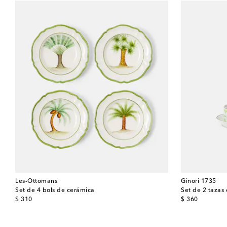
Les-Ottomans
Ginori 1735
Set de 4 bols de cerámica
original price
original price
$ 310
$ 360