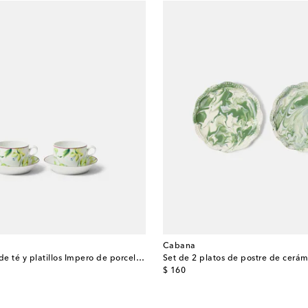
Cabana
Set de 2 tazas de té y platillos Impero de porcelana
Set de 2 platos de postre de cerám
original price
$ 160