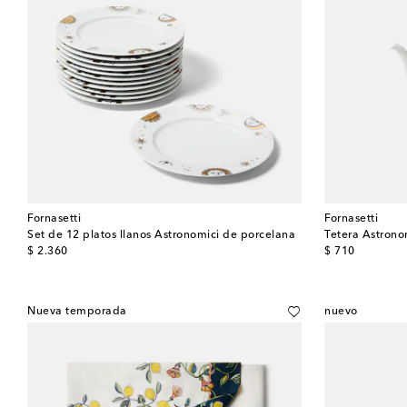
Fornasetti
Fornasetti
Set de 12 platos llanos Astronomici de porcelana
Tetera Astrono
original price
original price
$ 2.360
$ 710
Nueva temporada
nuevo