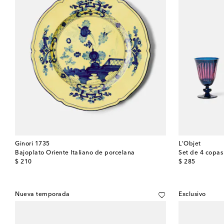
Ginori 1735
L'Objet
Bajoplato Oriente Italiano de porcelana
Set de 4 copas
original price
original price
$ 210
$ 285
Nueva temporada
Exclusivo