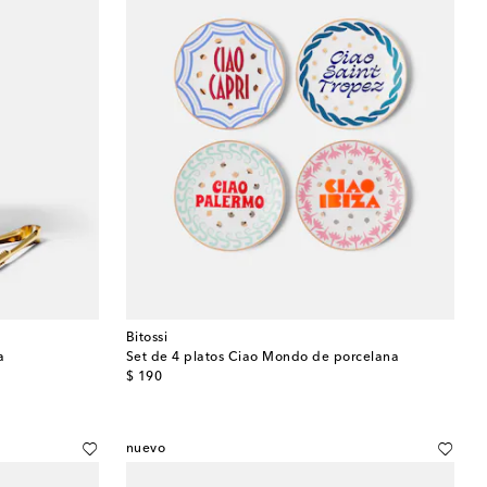
Bitossi
a
Set de 4 platos Ciao Mondo de porcelana
original price
$ 190
nuevo