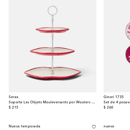
Serax
Ginori 1735
Soporte Les Objets Mouleversants por Wouters & Hendrix
Set de 4 posav
original price
original price
$ 215
$ 260
Nueva temporada
nuevo