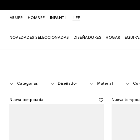
MUJER
HOMBRE
INFANTIL
LIFE
NOVEDADES SELECCIONADAS
DISEÑADORES
HOGAR
EQUIPA
LIFE
Novedades seleccionadas
El arte de invitar
Categorías
Diseñador
Material
Col
Nueva temporada
Nueva tempor