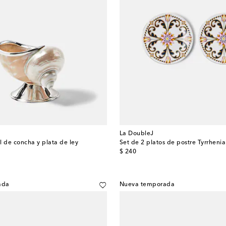
La DoubleJ
l de concha y plata de ley
Set de 2 platos de postre Tyrrhenia
original price
$ 240
ada
Nueva temporada