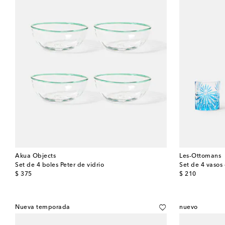
Akua Objects
Les-Ottomans
Set de 4 boles Peter de vidrio
Set de 4 vasos 
original price
original price
$ 375
$ 210
Nueva temporada
nuevo