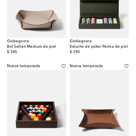
Giobagnara
Giobagnara
Bol Safran Medium de piel
Estuche de póker Parma de piel
original price
original price
$ 395
$ 795
Nueva temporada
Nueva temporada