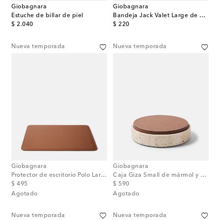
Giobagnara
Giobagnara
Estuche de billar de piel
Bandeja Jack Valet Large de piel
original price
original price
$ 2.040
$ 220
Nueva temporada
Nueva temporada
Giobagnara
Giobagnara
Protector de escritorio Polo Large de piel
Caja Giza Small de mármol y piel
original price
original price
$ 495
$ 590
Agotado
Agotado
Nueva temporada
Nueva temporada