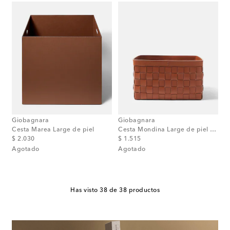
Giobagnara
Giobagnara
Cesta Marea Large de piel
Cesta Mondina Large de piel trenzada
original price
original price
$ 2.030
$ 1.515
Agotado
Agotado
Has visto 38 de 38 productos