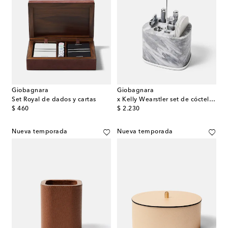
Giobagnara
Giobagnara
Set Royal de dados y cartas
x Kelly Wearstler set de cóctel Maris
original price
original price
$ 460
$ 2.230
Nueva temporada
Nueva temporada