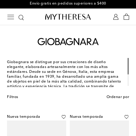
Envío gratis en pedidos superiores a $400
Giobagnara se distingue por sus creaciones de diseño
elegante, elaboradas artesanalmente con los más altos
estándares. Desde su sede en Génova, Italia, esta empresa
familiar, fundada en 1939, ha desarrollado una amplia gama
de objetos en piel de la más alta calidad, combinando talento
artístico y experiencia técnica. La tradición se transmite de
generación en generación, asegurando que cada pieza refleje
cuidado, precisión y excelencia. El carácter artesanal aporta un
Filtros
Ordenar por
toque cálido y personal, mientras que técnicas modernas e
innovadoras garantizan resultados impecables.
Nueva temporada
Nueva temporada