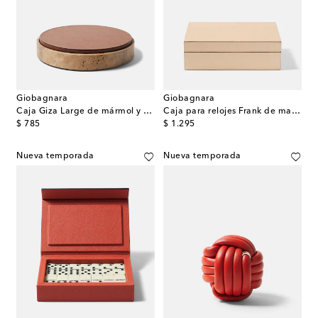
Giobagnara
Giobagnara
Caja Giza Large de mármol y piel
Caja para relojes Frank de madera y piel
original price
original price
$ 785
$ 1.295
Nueva temporada
Nueva temporada