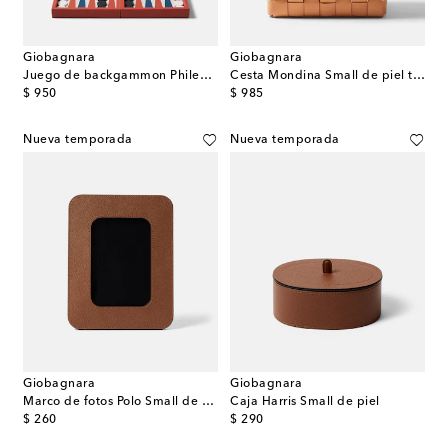
Giobagnara
Giobagnara
Juego de backgammon Phileas Miniature de piel
Cesta Mondina Small de piel trenzada
original price
original price
$ 950
$ 985
Nueva temporada
Nueva temporada
Giobagnara
Giobagnara
Marco de fotos Polo Small de piel
Caja Harris Small de piel
original price
original price
$ 260
$ 290