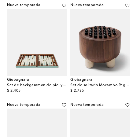
Nueva temporada
Nueva temporada
Giobagnara
Giobagnara
Set de backgammon de piel y madera
Set de solitario Mocambo Peg de nogal
original price
original price
$ 2.405
$ 2.735
Nueva temporada
Nueva temporada