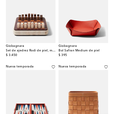
Giobagnara
Giobagnara
Set de ajedrez Rodi de piel, mármol y madera
Bol Safran Medium de piel
original price
original price
$ 3.450
$ 395
Nueva temporada
Nueva temporada