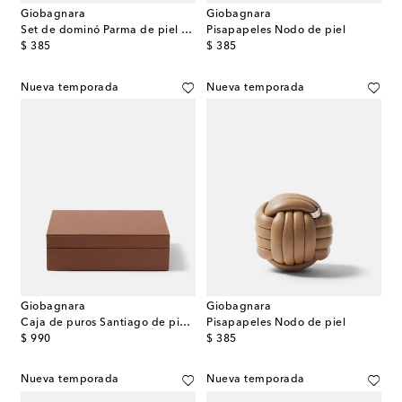
Giobagnara
Giobagnara
Set de dominó Parma de piel y nogal
Pisapapeles Nodo de piel
original price
original price
$ 385
$ 385
Nueva temporada
Nueva temporada
Giobagnara
Giobagnara
Caja de puros Santiago de piel y madera
Pisapapeles Nodo de piel
original price
original price
$ 990
$ 385
Nueva temporada
Nueva temporada