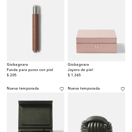
Giobagnara
Giobagnara
Funda para puros con piel
Joyero de piel
original price
original price
$ 205
$ 1.365
Nueva temporada
Nueva temporada