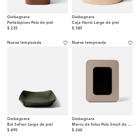
Giobagnara
Giobagnara
Portalápices Polo de piel
Caja Harris Large de piel
original price
original price
$ 235
$ 385
Nueva temporada
Nueva temporada
Giobagnara
Giobagnara
Bol Safran Large de piel
Marco de fotos Polo Small de piel
original price
original price
$ 495
$ 260