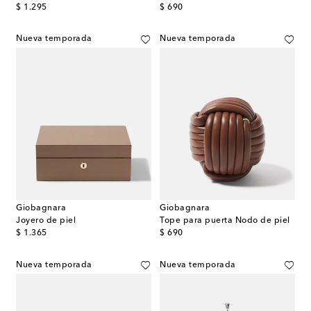
original price
original price
$ 1.295
$ 690
Nueva temporada
Nueva temporada
Giobagnara
Giobagnara
Joyero de piel
Tope para puerta Nodo de piel
original price
original price
$ 1.365
$ 690
Nueva temporada
Nueva temporada