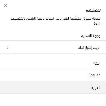
تفضيلاتكم
لتجربة تسوّق مخصّصة لكم، يرجى تحديد وجهة الشحن وتفضيلات
اللغة.
وجهة التسليم
تتميّز العلامة التجارية Giobagnara بتصاميمها الأنيقة التي
الرجاء إختيار البلد
تعكس الفخامة دون تكلف، والمتوفرة بألوان فريدة لا عدد لها
من خامات الجلد والجلد السويدي، والمصنوعة يدوياً وفقاً
لأعلى المعايير باستخدام الخبرة التقليدية وأحدث التقنيات. نهج
اللغة
العلامة التجارية الذي يجمع بين الأصالة والمعاصرة دفع مصمم
العلامة Giorgio Bagnara إلى التجريب: فهو يسعى باستمرار
الفلاتر
التصنيف بحسب
لتجاوز الحدود التقنية في بحثه عن قطع تجمع بين الجمال
English
والأهمية.
الموسم الجديد
الموسم الجديد
سرعان ما ذاع صيت العلامة بفضل خبرة مؤسسها والذي أصبح
العربية
شريكاً مفضّلاً لدى العديد من مصمّمي الديكور الداخلي
واليخوت والطائرات الذين استعانوا بخبرته في مشاريع خاصة.
تُقدم جيوبانيارا Giobagnara واحدة من أكبر تشكيلات