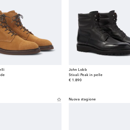
lli
John Lobb
ede
Stivali Peak in pelle
original price
€ 1.890
Nuova stagione