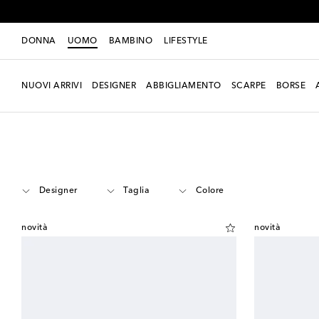
DONNA
UOMO
BAMBINO
LIFESTYLE
NUOVI ARRIVI
DESIGNER
ABBIGLIAMENTO
SCARPE
BORSE
Uomo
Scarpe
Stivali
Stivali stringati
Designer
Taglia
Colore
novità
novità