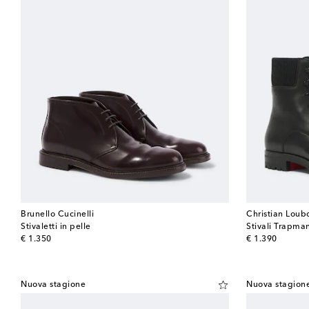
Brunello Cucinelli
Christian Loub
Stivaletti in pelle
Stivali Trapman
original price
original price
€ 1.350
€ 1.390
Nuova stagione
Nuova stagion