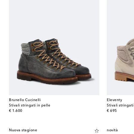
Brunello Cucinelli
Eleventy
Stivali stringati in pelle
Stivali stringat
original price
original price
€ 1.600
€ 695
Nuova stagione
novità