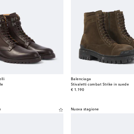
lli
Balenciaga
lle
Stivaletti combat Strike in suede
original price
€ 1.190
e
Nuova stagione