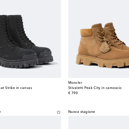
Moncler
at Strike in canvas
Stivaletti Peak City in camoscio
original price
€ 790
e
Nuova stagione