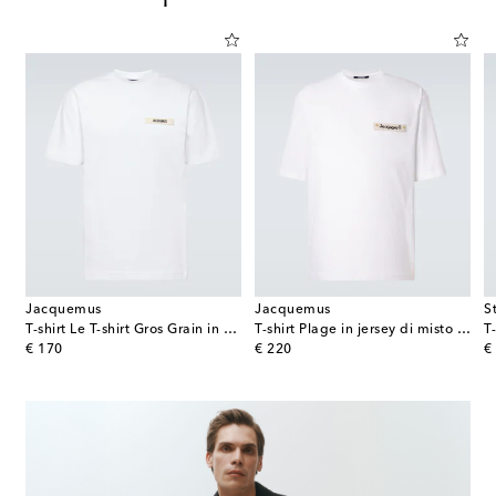
Jacquemus
Jacquemus
S
otone con stampa floreale
T-shirt Le T-shirt Gros Grain in cotone
T-shirt Plage in jersey di misto cotone
T
original price
original price
or
€ 170
€ 220
€