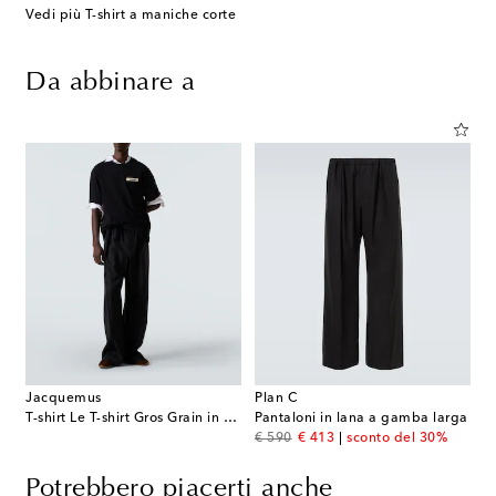
Vedi più T-shirt a maniche corte
Da abbinare a
Jacquemus
Plan C
T-shirt Le T-shirt Gros Grain in cotone
Pantaloni in lana a gamba larga
original price
discount price
€ 590
€ 413
sconto del 30%
Potrebbero piacerti anche