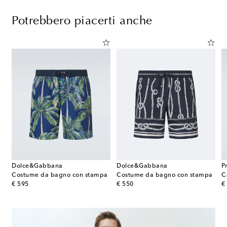
Potrebbero piacerti anche
Dolce&Gabbana
Dolce&Gabbana
P
Costume da bagno con stampa
Costume da bagno con stampa
C
original price
original price
or
€ 595
€ 550
€