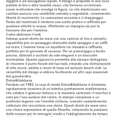
leggero e ad asciugatura rapida. Il design è proposto in una ricca
palette di blu e altre tonalità vivaci, che formano un'intricata
scena multicolore che avvolge la figura. La vita elasticizzata con
coulisse assicura una vestibilità comoda e regolabile, consentendo
libertà di movimento. La costruzione accurata e il drappeggio
fluido del materiale li rendono una scelta pratica e raffinata per
qualsiasi attività in acqua, riflettendo un impegno sia per la
funzione che per l'estetica.
Come abbinare il look
Indossa questi shorts da mare con una camicia di lino e semplici
espadrillas per un passaggio disinvolto dalla spiaggia a un caffè
sul mare. L'insieme trova un equilibrio tra rilassato e raffinato,
perfetto per le giornate di vacanza. Per un pomeriggio a bordo
piscina, abbinali a occhiali da sole eleganti e un bracciale
minimalista. Questo approccio permette alla stampa dettagliata
di rimanere il punto focale del tuo look, creando una dichiarazione
di stile sicura, adatta a resort di lusso ed esclusivi beach club. La
versatilità del design si abbina facilmente ad altri capi essenziali
del guardaroba.
Dolce&Gabbana
Fondata nel 1985, la casa di moda Dolce&Gabbana è diventata
rapidamente sinonimo di un'estetica prettamente mediterranea,
che celebra il glamour italiano e la maestria sartoriale. Il marchio è
noto per l'uso audace del colore, le stampe complesse e un
profondo legame con l'eredità siciliana, creando costantemente
collezioni che raccontano una storia. Questi shorts da mare sono
una chiara espressione di quella filosofia, catturando la passione
della maison per le immagini vivide e l'abbigliamento da tempo