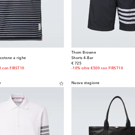
Thom Browne
n cotone a righe
Shorts 4-Bar
original price
€ 725
0 con FIRST10
-10% oltre €500 con FIRST10
e
Nuova stagione