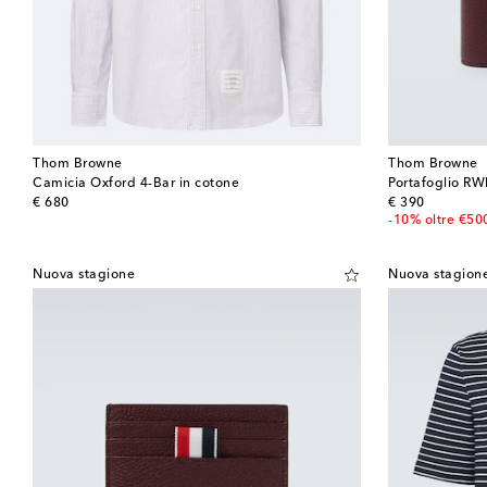
Thom Browne
Thom Browne
Camicia Oxford 4-Bar in cotone
Portafoglio RWB
original price
original price
€ 680
€ 390
-10% oltre €50
Nuova stagione
Nuova stagion