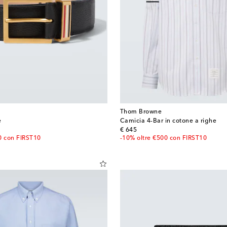
Thom Browne
e
Camicia 4-Bar in cotone a righe
original price
€ 645
0 con FIRST10
-10% oltre €500 con FIRST10