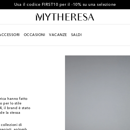
Ottieni il -10% sul tuo primo ordine oltre €500
ACCESSORI
OCCASIONI
VACANZE
SALDI
trica hanno fatto
 per lo stile
 il brand è stato
de la stessa
ollezioni di
pregiati, aplomb