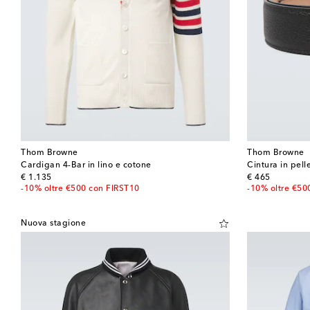
Thom Browne
Thom Browne
Cardigan 4-Bar in lino e cotone
Cintura in pell
original price
original price
€ 1.135
€ 465
-10% oltre €500 con FIRST10
-10% oltre €50
Nuova stagione