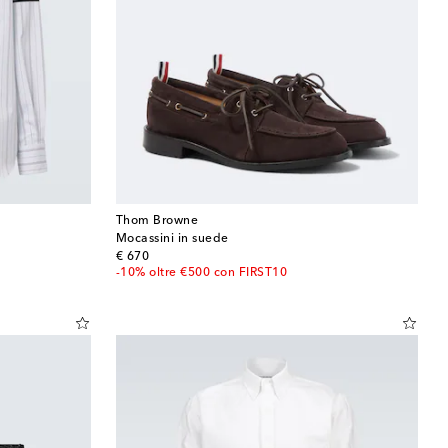
Thom Browne
Mocassini in suede
original price
€ 670
-10% oltre €500 con FIRST10