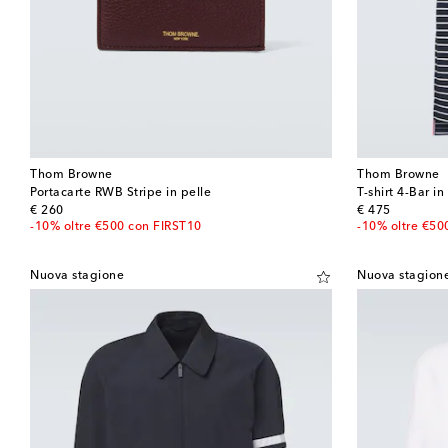
Thom Browne
Thom Browne
Portacarte RWB Stripe in pelle
T-shirt 4-Bar i
original price
original price
€ 260
€ 475
-10% oltre €500 con FIRST10
-10% oltre €50
Nuova stagione
Nuova stagion