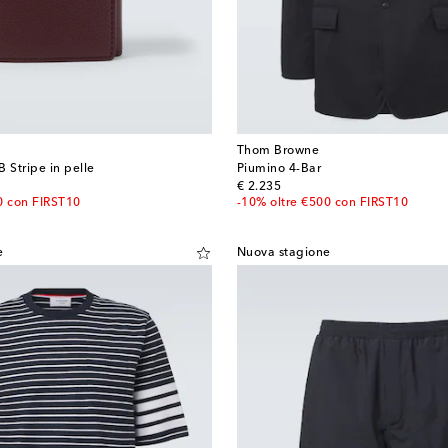
Thom Browne
 Stripe in pelle
Piumino 4-Bar
original price
€ 2.235
0 con FIRST10
-10% oltre €500 con FIRST10
e
Nuova stagione