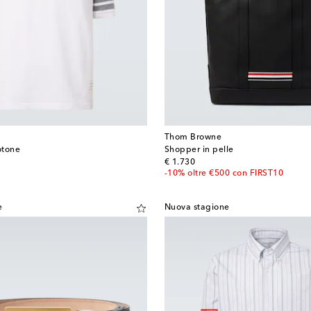
Thom Browne
otone
Shopper in pelle
original price
€ 1.730
-10% oltre €500 con FIRST10
e
Nuova stagione