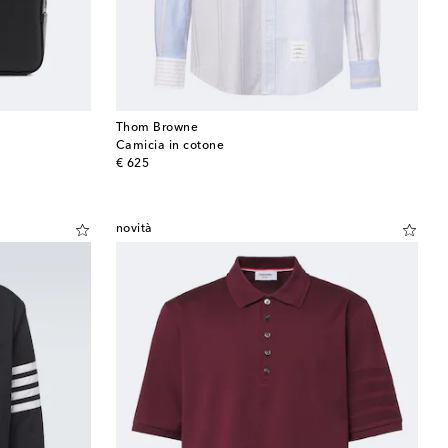
Thom Browne
Camicia in cotone
original price
€ 625
novità