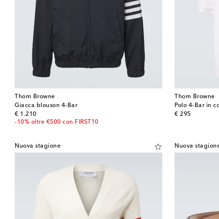
Thom Browne
Thom Browne
Giacca blouson 4-Bar
Polo 4-Bar in c
original price
original price
€ 1.210
€ 295
-10% oltre €500 con FIRST10
Nuova stagione
Nuova stagion