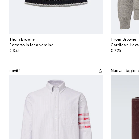
Thom Browne
Thom Browne
Berretto in lana vergine
Cardigan Hecto
original price
original price
€ 355
€ 725
novità
Nuova stagion