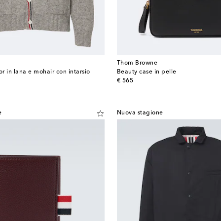
Thom Browne
r in lana e mohair con intarsio
Beauty case in pelle
original price
€ 565
e
Nuova stagione