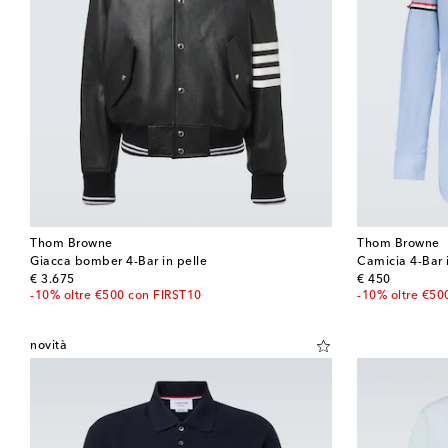
Thom Browne
Thom Browne
Giacca bomber 4-Bar in pelle
Camicia 4-Bar 
original price
original price
€ 3.675
€ 450
-10% oltre €500 con FIRST10
-10% oltre €50
novità