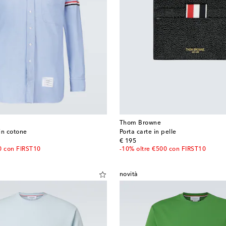
Thom Browne
in cotone
Porta carte in pelle
original price
€ 195
0 con FIRST10
-10% oltre €500 con FIRST10
novità