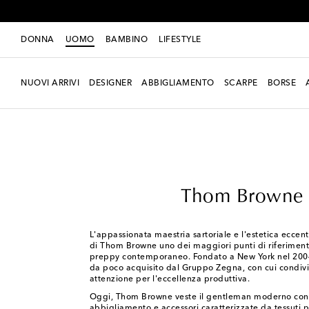
DONNA
UOMO
BAMBINO
LIFESTYLE
NUOVI ARRIVI
DESIGNER
ABBIGLIAMENTO
SCARPE
BORSE
Uomo
Designers
Thom Browne
Thom Browne
L'appassionata maestria sartoriale e l'estetica eccen
di Thom Browne uno dei maggiori punti di riferimento
preppy contemporaneo. Fondato a New York nel 2004,
da poco acquisito dal Gruppo Zegna, con cui condivi
attenzione per l'eccellenza produttiva.
Oggi, Thom Browne veste il gentleman moderno con c
abbigliamento e accessori caratterizzate da tessuti 