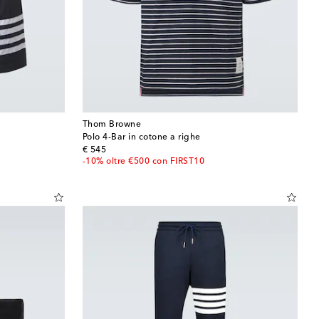
Thom Browne
Polo 4-Bar in cotone a righe
original price
€ 545
-10% oltre €500 con FIRST10