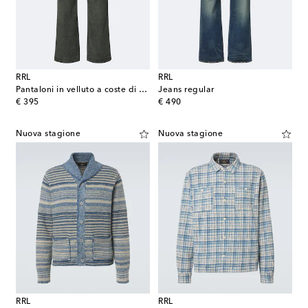
RRL
RRL
Pantaloni in velluto a coste di cotone
Jeans regular
original price
original price
€ 395
€ 490
Nuova stagione
Nuova stagione
RRL
RRL