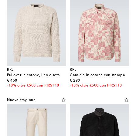
RRL
RRL
Pullover in cotone, lino e seta
Camicia in cotone con stampa
original price
original price
€ 450
€ 290
-10% oltre €500 con FIRST10
-10% oltre €500 con FIRST10
Nuova stagione