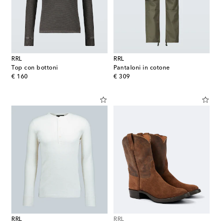
RRL
RRL
Top con bottoni
Pantaloni in cotone
original price
original price
€ 160
€ 309
RRL
RRL