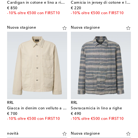
Cardigan in cotone e lino a righe
Camicia in jersey di cotone e lino a quadri
original price
original price
€ 850
€ 220
-10% oltre €500 con FIRST10
-10% oltre €500 con FIRST10
Nuova stagione
Nuova stagione
RRL
RRL
Giacca in denim con velluto a coste
Sovracamicia in lino a righe
original price
original price
€ 700
€ 490
-10% oltre €500 con FIRST10
-10% oltre €500 con FIRST10
novità
Nuova stagione