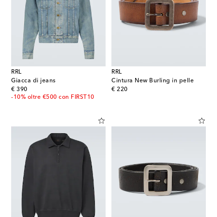
RRL
RRL
Giacca di jeans
Cintura New Burling in pelle
original price
original price
€ 390
€ 220
-10% oltre €500 con FIRST10