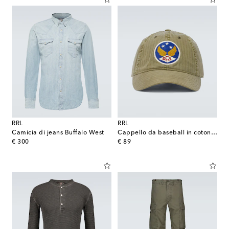
RRL
RRL
Camicia di jeans Buffalo West
Cappello da baseball in cotone ricamato
original price
original price
€ 300
€ 89