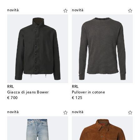
novità
novità
RRL
RRL
Giacca di jeans Bower
Pullover in cotone
original price
original price
€ 700
€ 125
novità
novità