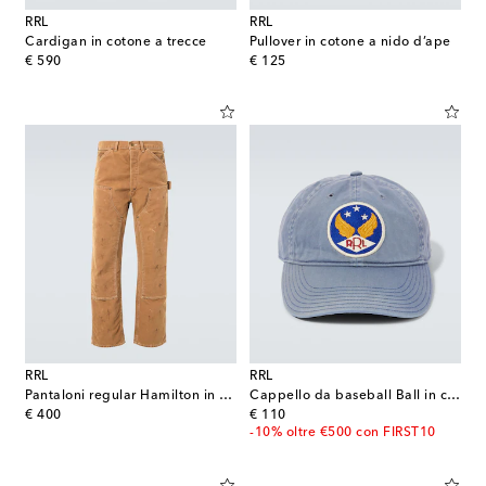
RRL
RRL
Cardigan in cotone a trecce
Pullover in cotone a nido d’ape
original price
original price
€ 590
€ 125
RRL
RRL
Pantaloni regular Hamilton in cotone
Cappello da baseball Ball in cotone
original price
original price
€ 400
€ 110
-10% oltre €500 con FIRST10