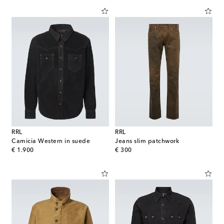
RRL
RRL
Camicia Western in suede
Jeans slim patchwork
original price
original price
€ 1.900
€ 300