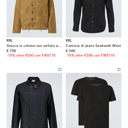
RRL
RRL
Giacca in cotone con velluto a coste
Camicia di jeans Sawtooth West
original price
original price
€ 700
€ 300
-10% oltre €500 con FIRST10
-10% oltre €500 con FIRST10