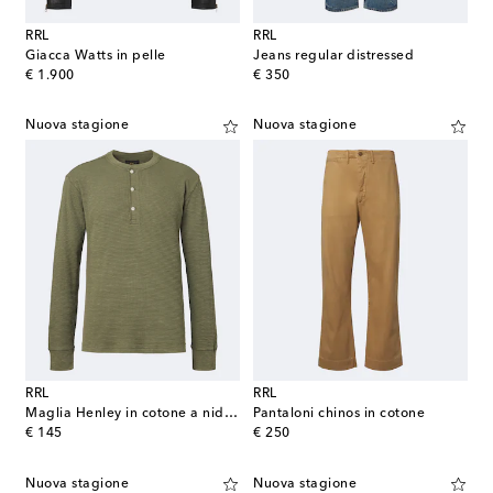
RRL
RRL
Giacca Watts in pelle
Jeans regular distressed
original price
original price
€ 1.900
€ 350
Nuova stagione
Nuova stagione
RRL
RRL
Maglia Henley in cotone a nido d'ape
Pantaloni chinos in cotone
original price
original price
€ 145
€ 250
Nuova stagione
Nuova stagione