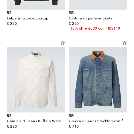
RRL
RRL
Felpa in cotone con zip
Cintura di pelle anticata
original price
original price
€ 270
€ 220
-10% oltre €500 con FIRST10
RRL
RRL
Camicia di jeans Buffalo West
Giacca di jeans Stockton con finiture in velluto a coste
original price
original price
€ 230
€ 710