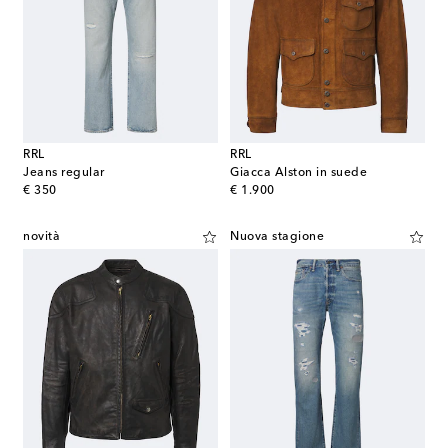
RRL
RRL
Jeans regular
Giacca Alston in suede
original price
original price
€ 350
€ 1.900
novità
Nuova stagione