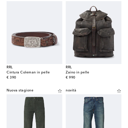
RRL
RRL
Cintura Coleman in pelle
Zaino in pelle
original price
original price
€ 390
€ 990
Nuova stagione
novità