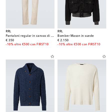
RRL
RRL
Pantaloni regular in canvas di cotone
Bomber Mason in suede
original price
original price
€ 350
€ 2.150
-10% oltre €500 con FIRST10
-10% oltre €500 con FIRST10