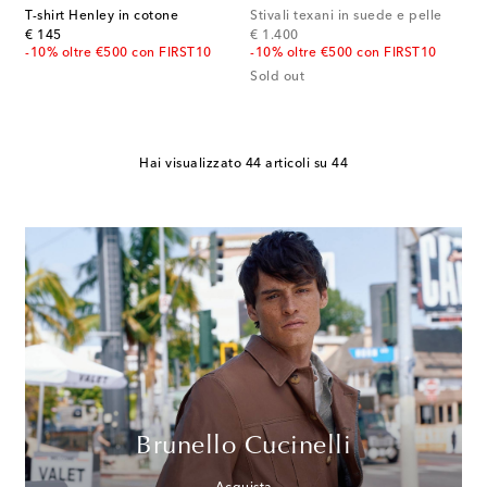
T-shirt Henley in cotone
Stivali texani in suede e pelle
original price
original price
€ 145
€ 1.400
-10% oltre €500 con FIRST10
-10% oltre €500 con FIRST10
Sold out
Hai visualizzato 44 articoli su 44
Brunello Cucinelli