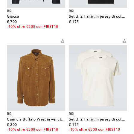
RRL
RRL
Giacca
Set di 2 T-shirt in jersey di cotone
original price
original price
€ 700
€ 175
-10% oltre €500 con FIRST10
RRL
RRL
Camicia Buffalo West in velluto a coste
Set di 2 T-shirt in jersey di cotone
original price
original price
€ 300
€ 175
-10% oltre €500 con FIRST10
-10% oltre €500 con FIRST10