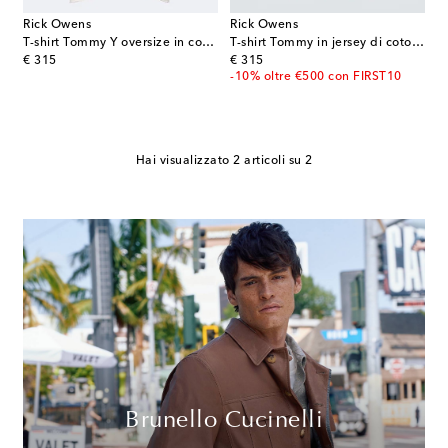
Rick Owens
Rick Owens
T-shirt Tommy Y oversize in cotone
T-shirt Tommy in jersey di cotone oversize
original price
original price
€ 315
€ 315
-10% oltre €500 con FIRST10
Hai visualizzato 2 articoli su 2
Brunello Cucinelli