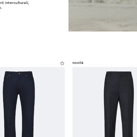
ti interculturali,
n.
novità