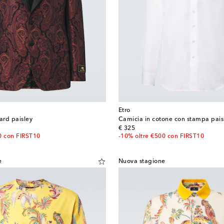
Etro
ard paisley
Camicia in cotone con stampa pais
original price
€ 325
0 con FIRST10
-10% oltre €500 con FIRST10
e
Nuova stagione