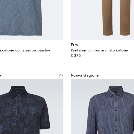
Etro
di cotone con stampa paisley
Pantaloni chinos in misto cotone
original price
€ 375
e
Nuova stagione