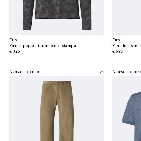
Etro
Etro
Polo in piqué di cotone con stampa
Pantaloni slim 
original price
original price
€ 325
€ 590
Nuova stagione
Nuova stagion