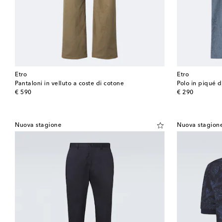
Etro
Etro
Pantaloni in velluto a coste di cotone
Polo in piqué 
original price
original price
€ 590
€ 290
Nuova stagione
Nuova stagion