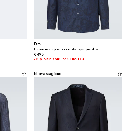
Etro
Camicia di jeans con stampa paisley
original price
€ 490
-10% oltre €500 con FIRST10
Nuova stagione