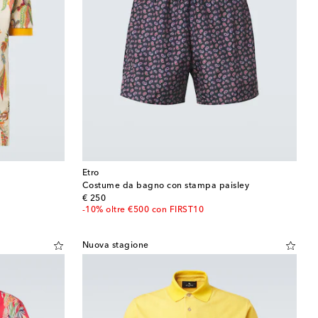
Etro
a
Costume da bagno con stampa paisley
original price
€ 250
-10% oltre €500 con FIRST10
Nuova stagione