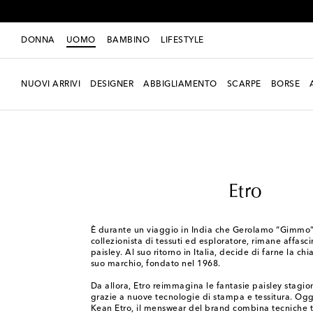
DONNA
UOMO
BAMBINO
LIFESTYLE
NUOVI ARRIVI
DESIGNER
ABBIGLIAMENTO
SCARPE
BORSE
Uomo
Designers
Etro
Etro
È durante un viaggio in India che Gerolamo “Gimmo”
collezionista di tessuti ed esploratore, rimane affasc
paisley. Al suo ritorno in Italia, decide di farne la chi
suo marchio, fondato nel 1968.
Da allora, Etro reimmagina le fantasie paisley stagi
grazie a nuove tecnologie di stampa e tessitura. Og
Kean Etro, il menswear del brand combina tecniche t