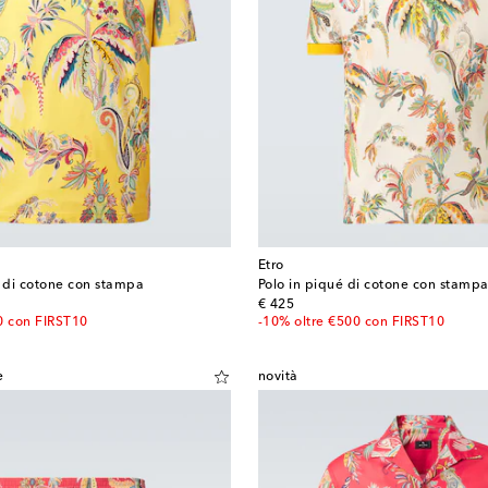
Etro
ey di cotone con stampa
Polo in piqué di cotone con stamp
original price
€ 425
0 con FIRST10
-10% oltre €500 con FIRST10
e
novità