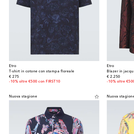
Etro
Etro
T-shirt in cotone con stampa floreale
Blazer in jacqu
original price
original price
€ 275
€ 2.250
-10% oltre €500 con FIRST10
-10% oltre €50
Nuova stagione
Nuova stagion