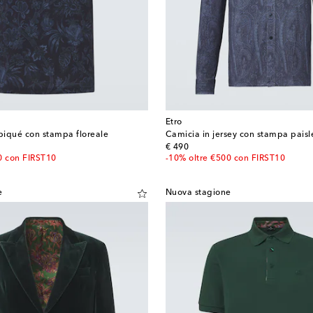
Etro
 piqué con stampa floreale
Camicia in jersey con stampa paisl
original price
€ 490
0 con FIRST10
-10% oltre €500 con FIRST10
e
Nuova stagione