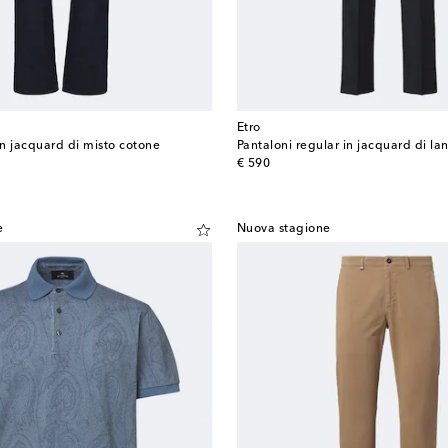
Etro
in jacquard di misto cotone
Pantaloni regular in jacquard di la
original price
€ 590
e
Nuova stagione