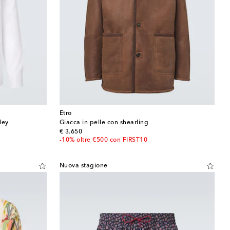
Etro
ley
Giacca in pelle con shearling
original price
€ 3.650
-10% oltre €500 con FIRST10
Nuova stagione