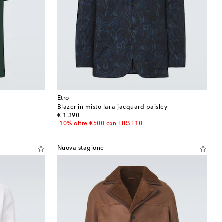
Etro
Blazer in misto lana jacquard paisley
original price
€ 1.390
-10% oltre €500 con FIRST10
Nuova stagione