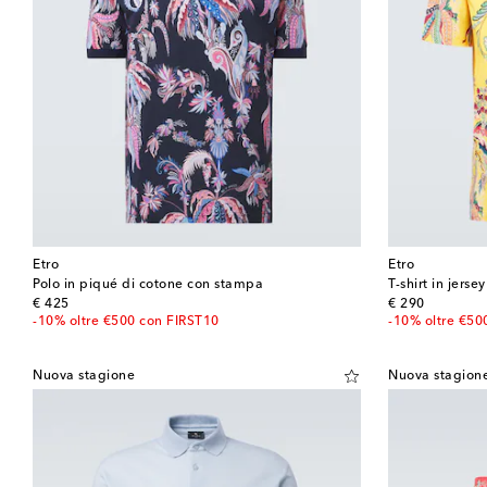
Etro
Etro
Polo in piqué di cotone con stampa
T-shirt in jers
original price
original price
€ 425
€ 290
-10% oltre €500 con FIRST10
-10% oltre €50
Nuova stagione
Nuova stagion