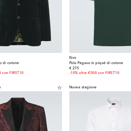
Etro
to di cotone
Polo Pegaso in piqué di cotone
original price
€ 275
0 con FIRST10
-10% oltre €500 con FIRST10
e
Nuova stagione