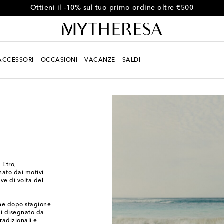
Ottieni il -10% sul tuo primo ordine oltre €500
ACCESSORI
OCCASIONI
VACANZE
SALDI
 Etro,
inato dai motivi
ave di volta del
one dopo stagione
gi disegnato da
radizionali e