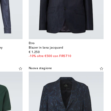
Etro
ey
Blazer in lana jacquard
original price
€ 1.250
-10% oltre €500 con FIRST10
Nuova stagione