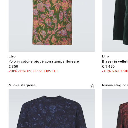
Etro
Etro
Polo in cotone piqué con stampa floreale
Blazer in vellu
original price
original price
€ 350
€ 1.490
-10% oltre €500 con FIRST10
-10% oltre €50
Nuova stagione
Nuova stagion