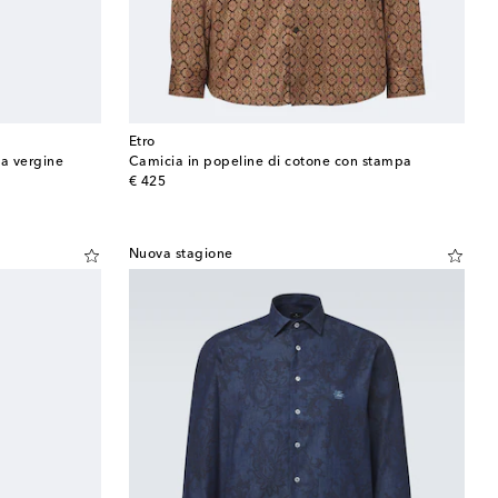
Etro
na vergine
Camicia in popeline di cotone con stampa
original price
€ 425
Nuova stagione