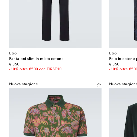
Etro
Etro
Pantaloni slim in misto cotone
Polo in cotone
original price
original price
€ 350
€ 350
-10% oltre €500 con FIRST10
-10% oltre €50
Nuova stagione
Nuova stagion