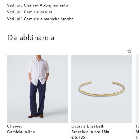
Vedi più Charvet Abbigliamento
Vedi più Camicie casual
Vedi più Camicie a maniche lunghe
Da abbinare a
Charvet
Octavia Elizabeth
T
Camicia in lino
Bracciale in oro 18kt
M
original price
or
€ 6.735
€