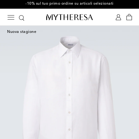
-10% sul tuo primo ordine su articoli selezionati
Nuova stagione