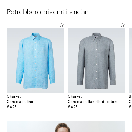
Potrebbero piacerti anche
Charvet
Charvet
B
Camicia in lino
Camicia in flanella di cotone
C
original price
original price
or
€ 625
€ 625
€