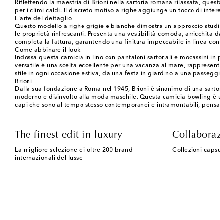
Riflettendo la maestria di Brioni nella sartoria romana rilassata, ques
per i climi caldi. Il discreto motivo a righe aggiunge un tocco di intere
L'arte del dettaglio
Questo modello a righe grigie e bianche dimostra un approccio studiat
le proprietà rinfrescanti. Presenta una vestibilità comoda, arricchita 
completa la fattura, garantendo una finitura impeccabile in linea con 
Come abbinare il look
Indossa questa camicia in lino con pantaloni sartoriali e mocassini in
versatile è una scelta eccellente per una vacanza al mare, rappresentan
stile in ogni occasione estiva, da una festa in giardino a una passeggia
Brioni
Dalla sua fondazione a Roma nel 1945, Brioni è sinonimo di una sartori
moderno e disinvolto alla moda maschile. Questa camicia bowling è una
capi che sono al tempo stesso contemporanei e intramontabili, pensa
The finest edit in luxury
Collaboraz
La migliore selezione di oltre 200 brand
Collezioni capsu
internazionali del lusso