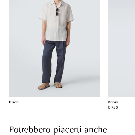
Brioni
Brioni
original price
€ 750
Potrebbero piacerti anche