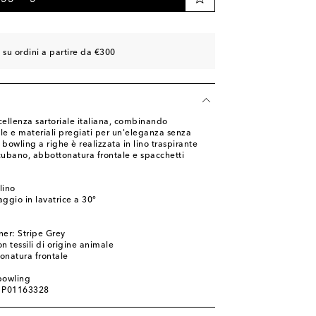
 su ordini a partire da €300
cellenza sartoriale italiana, combinando
le e materiali pregiati per un'eleganza senza
owling a righe è realizzata in lino traspirante
cubano, abbottonatura frontale e spacchetti
lino
ggio in lavatrice a 30°
ner: Stripe Grey
n tessili di origine animale
onatura frontale
bowling
: P01163328