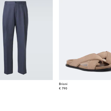
Brioni
original price
€ 790