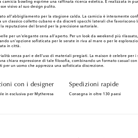
ta camicia bowling esprime una raffinata ricerca estetica. È realizzata in pur
sse visivo al suo design pulito.
o all'abbigliamento per la stagione calda. La camicia è interamente confe
da un classico colletto cubano e da discreti spacchi laterali che favoriscono
la reputazione del brand per la precisione sartoriale.
 pelle per un'elegante cena all'aperto. Per un look da weekend più rilassato
do un'opzione sofisticata per le serate in riva al mare o per le esplorazioni
ta in città.
alità senza pari e dell'uso di materiali pregiati. La maison è celebre per 
 chiara espressione di tale filosofia, combinando un formato casual con la
ti per un uomo che apprezza una sofisticata discrezione.
ioni con i designer
Spedizioni rapide
le in esclusiva per Mytheresa
Consegna in oltre 130 paesi