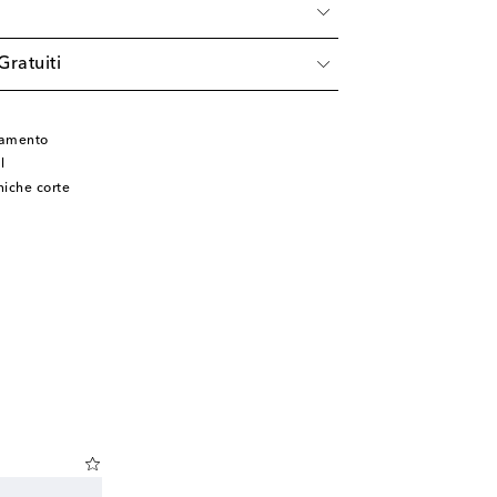
à
Gratuiti
iamento
l
iche corte