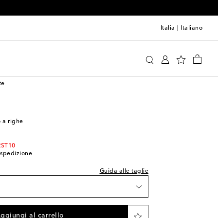
Italia
|
Italiano
ni
Abbigliamento
Camicie
Casual
te
lla taglia indicata
icolo
 a righe
zi rimasti
lla wishlist
RST10
i spedizione
zi rimasti
Guida alle taglie
ezzi rimasti
 articolo
ggiungi al carrello