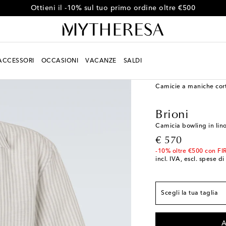
Ottieni il -10% sul tuo primo ordine oltre €500
ACCESSORI
OCCASIONI
VACANZE
SALDI
Uomo
Designers
Brio
Camicie a maniche cor
Vestibilità conforme a
Brioni
S / EU 38
Ultimo art
Camicia bowling in lino
M / EU 39
Pochi pez
original price
€ 570
L / EU 41
Aggiungi a
-10% oltre €500 con FI
incl. IVA, escl. spese d
XL / EU 42
Pochi pez
XXL / EU 43
Pochi p
Scegli la tua taglia
XXXL / EU 44
Ultimo
A