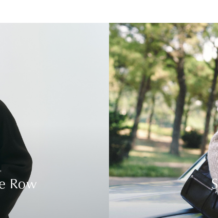
he Row
S