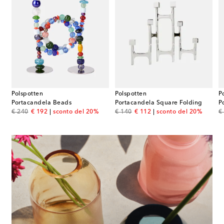
Polspotten
Polspotten
P
ip piccolo in alluminio by Pascal Smelik
Portacandela Beads
Portacandela Square Folding
original price
discount price
original price
discount price
or
€ 240
€ 192
sconto del 20%
€ 140
€ 112
sconto del 20%
€