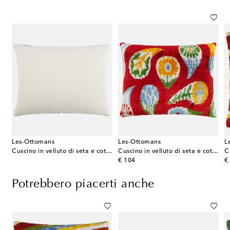
Les-Ottomans
Les-Ottomans
L
Cuscino in velluto di seta e cotone
Cuscino in velluto di seta e cotone
original price
or
€ 104
€
Potrebbero piacerti anche