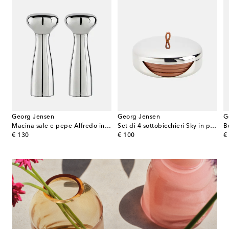
Georg Jensen
Georg Jensen
G
urro in ceramica marmorizzato
Macina sale e pepe Alfredo in acciaio inox
Set di 4 sottobicchieri Sky in pelle
original price
original price
or
€ 130
€ 100
€