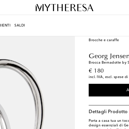
IENTI
SALDI
LIFESTYLE
Designers
Brocche e caraffe
Georg Jense
Brocca Bernadotte by 
original price
€ 180
incl. IVA, escl. spese d
A
Dettagli Prodotto
Porta a casa tua un toc
design essenziali di G