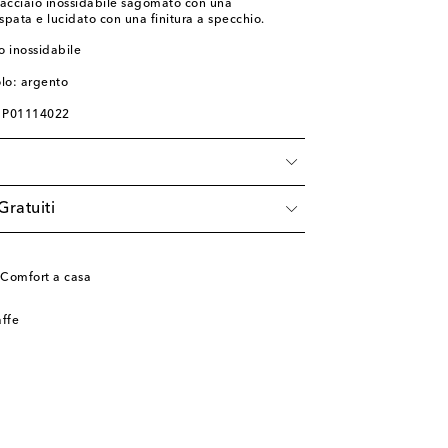
 acciaio inossidabile sagomato con una
espata e lucidato con una finitura a specchio.
o inossidabile
olo: argento
: P01114022
Gratuiti
 Comfort a casa
affe