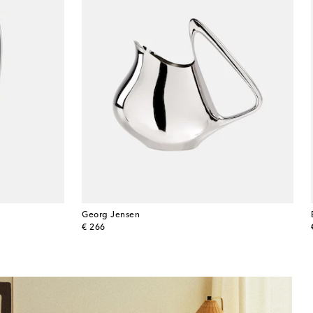
Georg Jensen
original price
€ 266