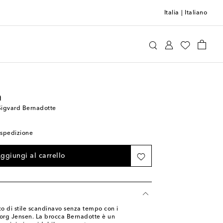
Italia
|
Italiano
Georg Jensen
Home
Tavola e bar
n
Sigvard Bernadotte
i spedizione
ggiungi al carrello
co di stile scandinavo senza tempo con i
eorg Jensen. La brocca Bernadotte è un