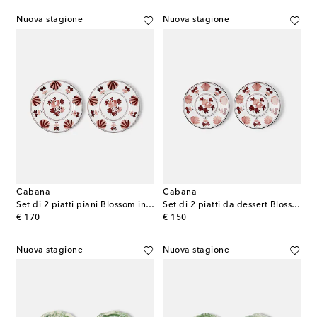
Nuova stagione
Nuova stagione
Cabana
Cabana
Set di 2 piatti piani Blossom in ceramica
Set di 2 piatti da dessert Blossom in ceramica
original price
original price
€ 170
€ 150
Nuova stagione
Nuova stagione