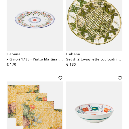
Cabana
Cabana
x Ginori 1735 - Piatto Martina in porcellana
Set di 2 tovagliette Louloudi in vimini
original price
original price
€ 170
€ 130