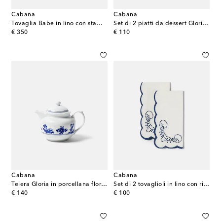
Cabana
Cabana
Tovaglia Babe in lino con stampa
Set di 2 piatti da dessert Gloria in porcellana
original price
original price
€ 350
€ 110
Cabana
Cabana
Teiera Gloria in porcellana floreale
Set di 2 tovaglioli in lino con ricamo
original price
original price
€ 140
€ 100