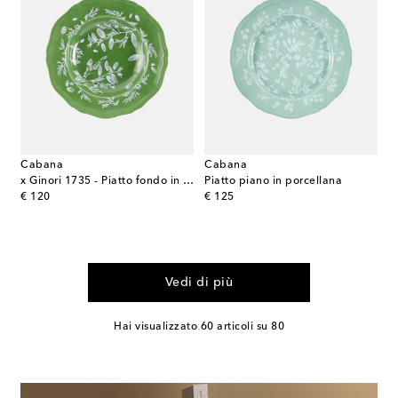
Cabana
Cabana
x Ginori 1735 - Piatto fondo in porcellana
Piatto piano in porcellana
original price
original price
€ 120
€ 125
Vedi di più
Hai visualizzato 60 articoli su 80