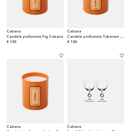
Cabana
Cabana
Candela profumata Fig Cabana
Candela profumata Tuberose Cabana
original price
original price
€ 100
€ 100
Cabana
Cabana