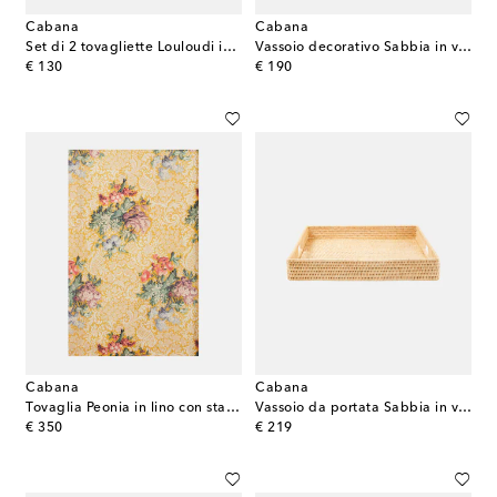
Cabana
Cabana
Set di 2 tovagliette Louloudi in vimini
Vassoio decorativo Sabbia in vimini
original price
original price
€ 130
€ 190
Cabana
Cabana
Tovaglia Peonia in lino con stampa floreale
Vassoio da portata Sabbia in vimini
original price
original price
€ 350
€ 219