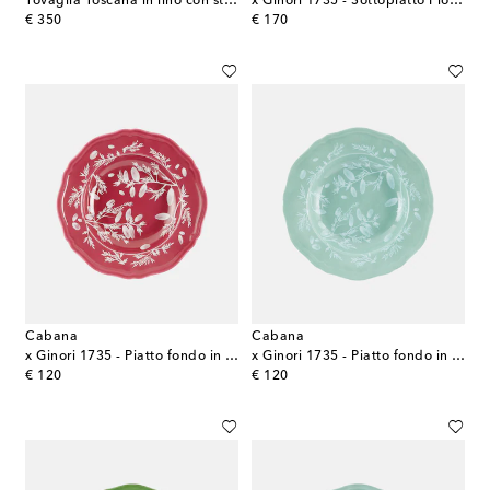
Tovaglia Toscana in lino con stampa
x Ginori 1735 - Sottopiatto Floral in porcellana
original price
original price
€ 350
€ 170
Cabana
Cabana
x Ginori 1735 - Piatto fondo in porcellana
x Ginori 1735 - Piatto fondo in ceramica
original price
original price
€ 120
€ 120