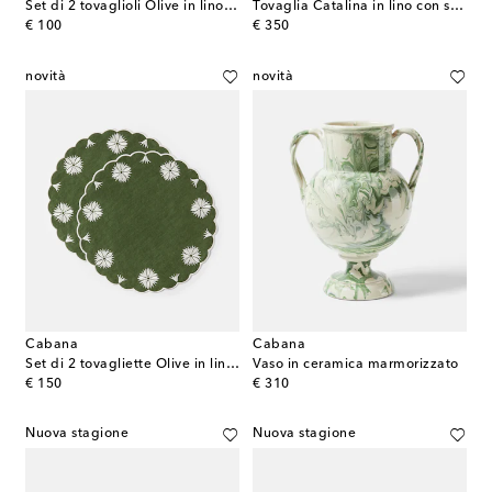
Set di 2 tovaglioli Olive in lino e cotone
Tovaglia Catalina in lino con stampa
original price
original price
€ 100
€ 350
novità
novità
Cabana
Cabana
Set di 2 tovagliette Olive in lino e cotone
Vaso in ceramica marmorizzato
original price
original price
€ 150
€ 310
Nuova stagione
Nuova stagione