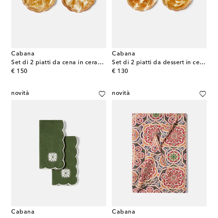
Cabana
Cabana
Set di 2 piatti da cena in ceramica
Set di 2 piatti da dessert in ceramica
original price
original price
€ 150
€ 130
novità
novità
Cabana
Cabana