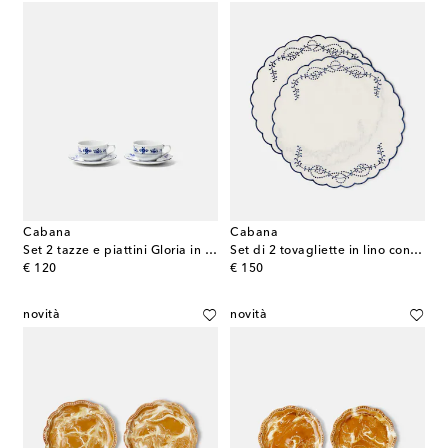
Cabana
Cabana
Set 2 tazze e piattini Gloria in porcellana
Set di 2 tovagliette in lino con ricamo
original price
original price
€ 120
€ 150
novità
novità