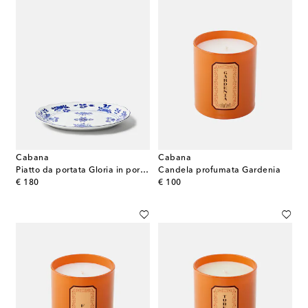
Cabana
Cabana
Piatto da portata Gloria in porcellana
Candela profumata Gardenia
original price
original price
€ 180
€ 100