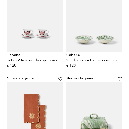
Cabana
Cabana
Set di 2 tazzine da espresso e piattini in ceramica
Set di due ciotole in ceramica
original price
original price
€ 120
€ 120
Nuova stagione
Nuova stagione