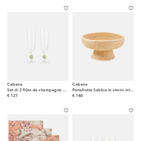
Cabana
Cabana
Set di 2 flûte da champagne Demetra
Portafrutta Sabbia in vimini intrecciato
original price
original price
€ 127
€ 140