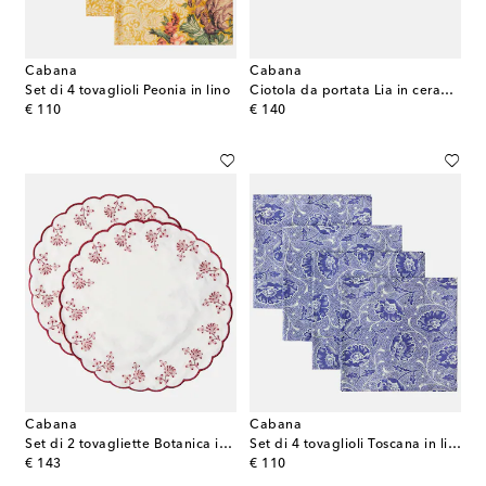
Cabana
Cabana
Set di 4 tovaglioli Peonia in lino
Ciotola da portata Lia in ceramica
original price
original price
€ 110
€ 140
Cabana
Cabana
Set di 2 tovagliette Botanica in lino con ricamo
Set di 4 tovaglioli Toscana in lino
original price
original price
€ 143
€ 110