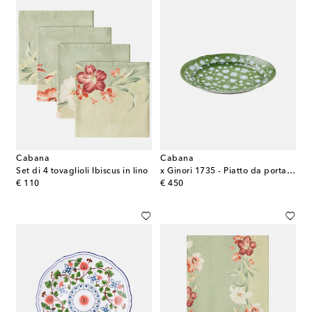
Cabana
Cabana
Set di 4 tovaglioli Ibiscus in lino
x Ginori 1735 - Piatto da portata in porcellana
original price
original price
€ 110
€ 450