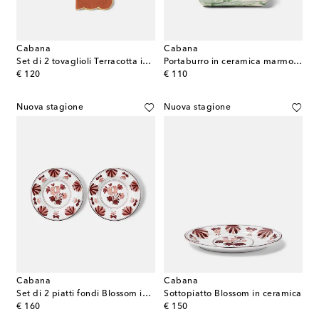
Cabana
Cabana
Set di 2 tovaglioli Terracotta in lino e cotone
Portaburro in ceramica marmorizzato
original price
original price
€ 120
€ 110
Nuova stagione
Nuova stagione
Cabana
Cabana
Set di 2 piatti fondi Blossom in ceramica
Sottopiatto Blossom in ceramica
original price
original price
€ 160
€ 150