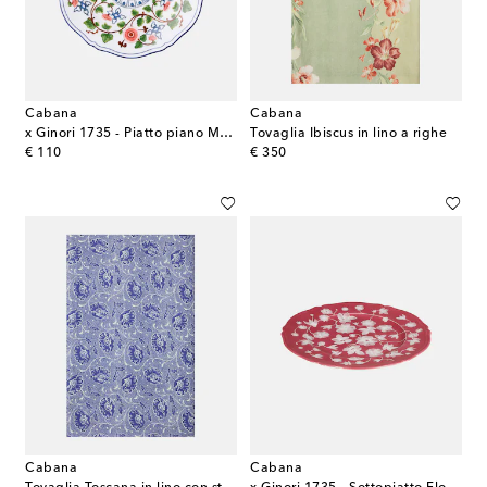
Cabana
Cabana
x Ginori 1735 - Piatto piano Martina in porcellana
Tovaglia Ibiscus in lino a righe
original price
original price
€ 110
€ 350
Cabana
Cabana