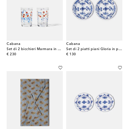
Cabana
Cabana
Set di 2 bicchieri Marmara in vetro
Set di 2 piatti piani Gloria in porcellana
original price
original price
€ 230
€ 130