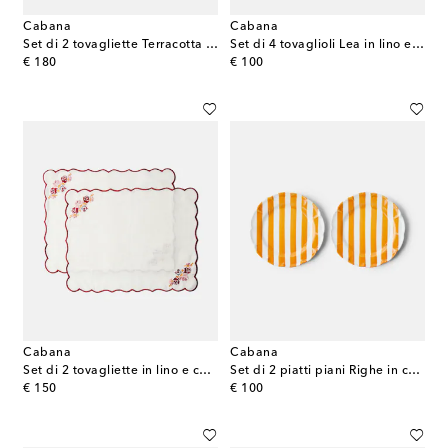
Cabana
Cabana
Set di 2 tovagliette Terracotta in lino e cotone
Set di 4 tovaglioli Lea in lino e cotone
original price
original price
€ 180
€ 100
Cabana
Cabana
Set di 2 tovagliette in lino e cotone
Set di 2 piatti piani Righe in ceramica
original price
original price
€ 150
€ 100