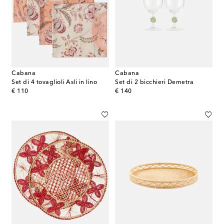
Cabana
Cabana
Set di 4 tovaglioli Asli in lino
Set di 2 bicchieri Demetra
original price
original price
€ 110
€ 140