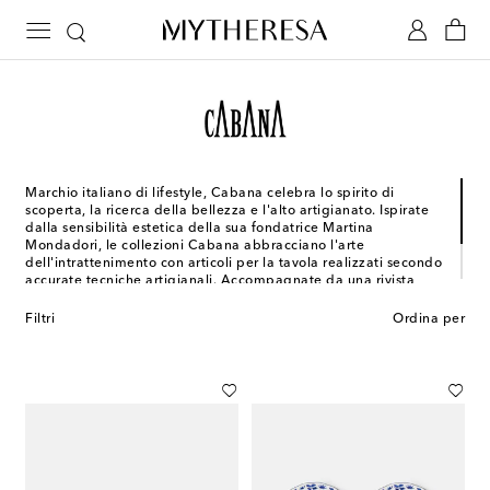
Marchio italiano di lifestyle, Cabana celebra lo spirito di
scoperta, la ricerca della bellezza e l'alto artigianato. Ispirate
dalla sensibilità estetica della sua fondatrice Martina
Mondadori, le collezioni Cabana abbracciano l'arte
dell'intrattenimento con articoli per la tavola realizzati secondo
accurate tecniche artigianali. Accompagnate da una rivista
semestrale dedicata all'arredamento e alle arti decorative, le
proposte di design per la tavola firmate Cabana danno vita a
Filtri
Ordina per
uno stile distintivo, dal gusto raffinatamente europeo.