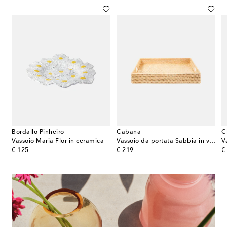
Bordallo Pinheiro
Cabana
C
uble Leopardo Medio
Vassoio Maria Flor in ceramica
Vassoio da portata Sabbia in vimini
V
original price
original price
or
€ 125
€ 219
€